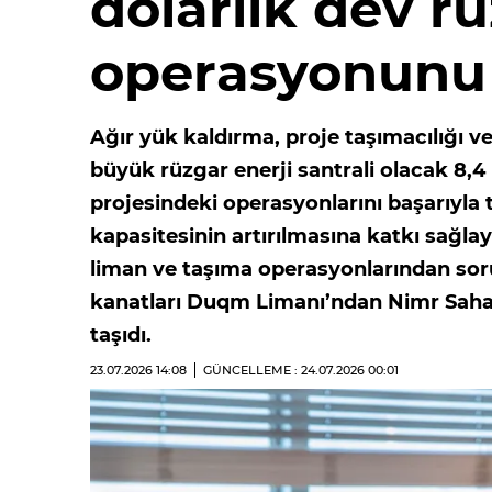
dolarlık dev rü
operasyonunu
Ağır yük kaldırma, proje taşımacılığı 
büyük rüzgar enerji santrali olacak 8,4 
projesindeki operasyonlarını başarıyla
kapasitesinin artırılmasına katkı sağl
liman ve taşıma operasyonlarından so
kanatları Duqm Limanı’ndan Nimr Sahas
taşıdı.
23.07.2026
14:08
GÜNCELLEME : 24.07.2026
00:01