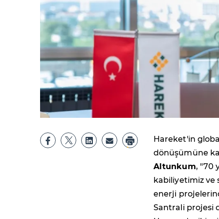
Hareket'in global
dönüşümüne katk
Altunkum
, "70
kabiliyetimiz ve 
enerji projeleri
Santrali projesi