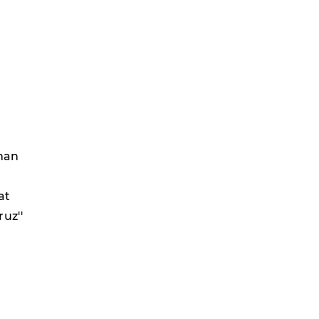
aman
at
uz''