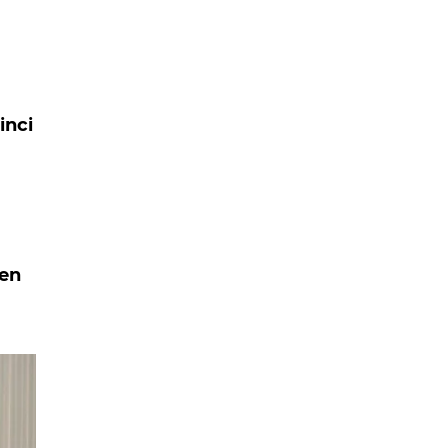
inci
den