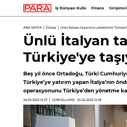
İş Dünyası Kulis
Finans
Girişimci
ANA SAYFA
Dünya
Ünlü İtalyan tasarımcı yönetimini Türkiye'
Ünlü İtalyan t
Türkiye'ye taşı
Beş yıl önce Ortadoğu, Türki Cumhuriye
Türkiye’ye yatırım yapan İtalya’nın ön
operasyonunu Türkiye’den yönetme kara
24.02.2022
12:27
GÜNCELLEME : 24.02.2022
12:29