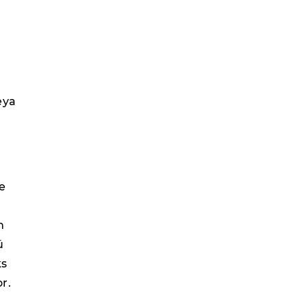
eya
e
n
ü
ks
r.
e