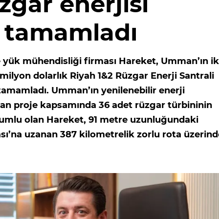
zgar enerjisi
 tamamladı
ve yük mühendisliği firması Hareket, Umman’ın ik
milyon dolarlık Riyah 1&2 Rüzgar Enerji Santrali
 tamamladı. Umman’ın yenilenebilir enerji
ayan proje kapsamında 36 adet rüzgar türbininin
rumlu olan Hareket, 91 metre uzunluğundaki
ı’na uzanan 387 kilometrelik zorlu rota üzerin