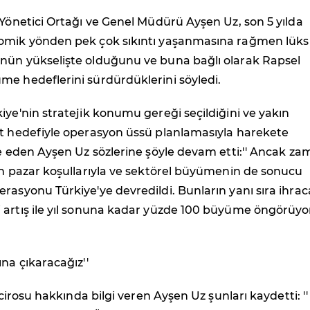
 Yönetici Ortağı ve Genel Müdürü Ayşen Uz, son 5 yılda
omik yönden pek çok sıkıntı yaşanmasına rağmen lüks
nün yükselişte olduğunu ve buna bağlı olarak Rapsel
me hedeflerini sürdürdüklerini söyledi.
iye'nin stratejik konumu gereği seçildiğini ve yakın
at hedefiyle operasyon üssü planlamasıyla harekete
de eden Ayşen Uz sözlerine şöyle devam etti:'' Ancak z
en pazar koşullarıyla ve sektörel büyümenin de sonucu
rasyonu Türkiye'ye devredildi. Bunların yanı sıra ihrac
 artış ile yıl sonuna kadar yüzde 100 büyüme öngörüyor
ına çıkaracağız''
n cirosu hakkında bilgi veren Ayşen Uz şunları kaydetti: ''