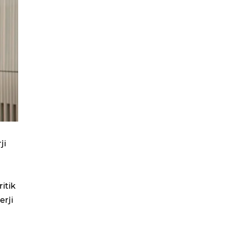
ji
ritik
erji