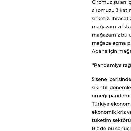
Ciromuz şu an iç
ciromuzu 3 katı
şirketiz. İhracat
mağazamızı İstan
mağazamız bulun
mağaza açma pla
Adana için mağ
''Pandemiye rağ
5 sene içerisind
sıkıntılı dönem
örneği pandemi 
Türkiye ekonomi
ekonomik kriz v
tüketim sektörü
Biz de bu sonuç