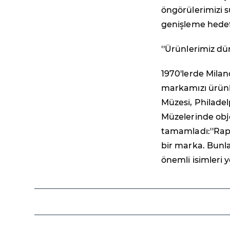
öngörülerimizi 
genişleme hedef
''Ürünlerimiz dü
1970'lerde Milan
markamızı ürünl
Müzesi, Philade
Müzelerinde obje
tamamladı:''Raps
bir marka. Bunla
önemli isimleri ye