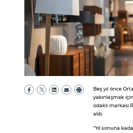
Beş yıl önce Or
yakınlaşmak için
odaklı markası 
aldı.
''Yıl sonuna kad