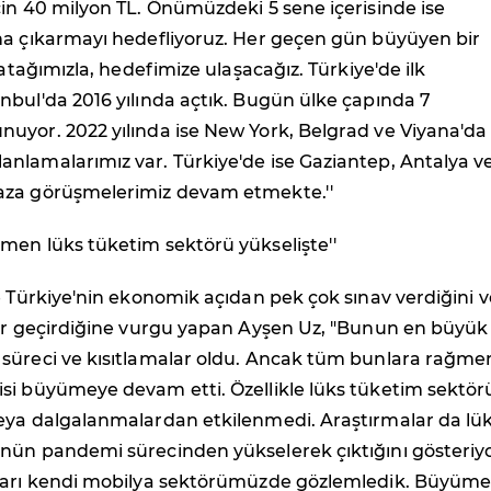
in 40 milyon TL. Önümüzdeki 5 sene içerisinde ise
na çıkarmayı hedefliyoruz. Her geçen gün büyüyen bir
 atağımızla, hedefimize ulaşacağız. Türkiye'de ilk
bul'da 2016 yılında açtık. Bugün ülke çapında 7
uyor. 2022 yılında ise New York, Belgrad ve Viyana'da
nlamalarımız var. Türkiye'de ise Gaziantep, Antalya v
aza görüşmelerimiz devam etmekte.''
men lüks tüketim sektörü yükselişte''
e Türkiye'nin ekonomik açıdan pek çok sınav verdiğini v
ler geçirdiğine vurgu yapan Ayşen Uz, "Bunun en büyük
süreci ve kısıtlamalar oldu. Ancak tüm bunlara rağme
si büyümeye devam etti. Özellikle lüks tüketim sektör
eya dalgalanmalardan etkilenmedi. Araştırmalar da lü
nün pandemi sürecinden yükselerek çıktığını gösteriyo
ları kendi mobilya sektörümüzde gözlemledik. Büyüm