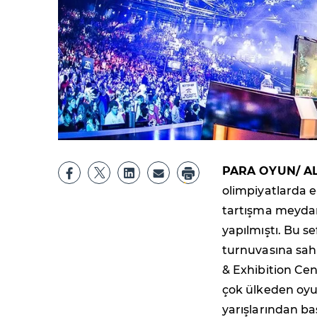
PARA OYUN/ ALİ
olimpiyatlarda 
tartışma meydan
yapılmıştı. Bu s
turnuvasına sah
& Exhibition Ce
çok ülkeden oyu
yarışlarından ba