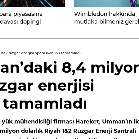
 para piyasasına
Wimbledon hakkında
 davası dopingi
mutlaka bilmeniz ger
kurallar…
k dev rüzgar enerjisi operasyonunu tamamladı
n’daki 8,4 milyo
zgar enerjisi
 tamamladı
ve yük mühendisliği firması Hareket, Umman’ın ik
milyon dolarlık Riyah 1&2 Rüzgar Enerji Santrali