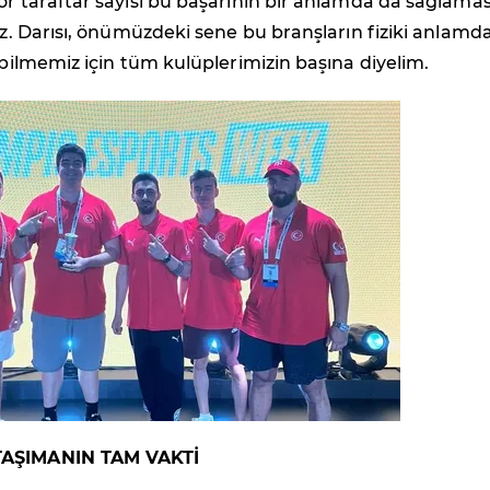
or taraftar sayısı bu başarının bir anlamda da sağlamas
riz. Darısı, önümüzdeki sene bu branşların fiziki anlamd
labilmemiz için tüm kulüplerimizin başına diyelim.
TAŞIMANIN TAM VAKTİ