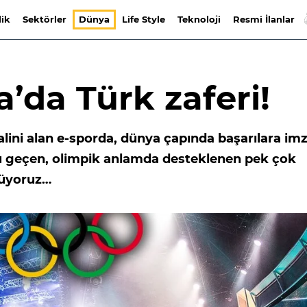
lik
Sektörler
Dünya
Life Style
Teknoloji
Resmi İlanlar
’da Türk zaferi!
alini alan e-sporda, dünya çapında başarılara im
lu geçen, olimpik anlamda desteklenen pek çok
rüyoruz…