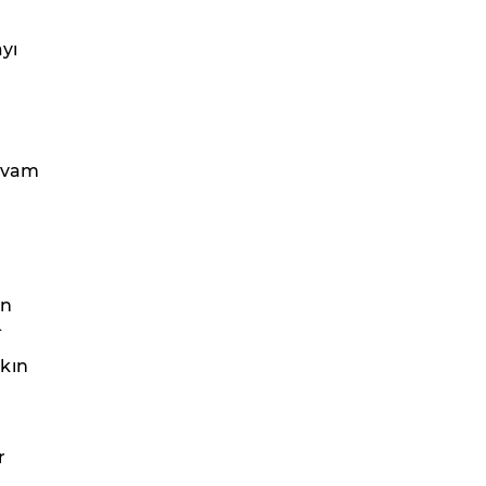
yı
devam
an
î
şkın
r