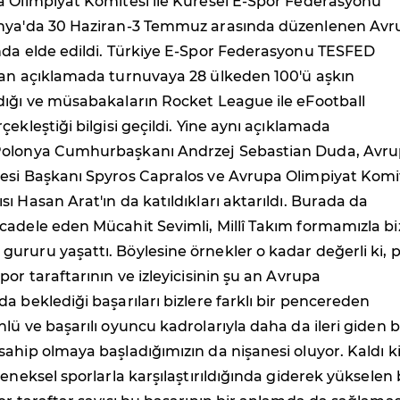
a Olimpiyat Komitesi ile Küresel E-Spor Federasyonu
onya'da 30 Haziran-3 Temmuz arasında düzenlenen Avr
nda elde edildi. Türkiye E-Spor Federasyonu TESFED
lan açıklamada turnuvaya 28 ülkeden 100'ü aşkın
dığı ve müsabakaların Rocket League ile eFootball
ekleştiği bilgisi geçildi. Yine aynı açıklamada
Polonya Cumhurbaşkanı Andrzej Sebastian Duda, Avr
esi Başkanı Spyros Capralos ve Avrupa Olimpiyat Komi
ı Hasan Arat'ın da katıldıkları aktarıldı. Burada da
cadele eden Mücahit Sevimli, Millî Takım formamızla bi
ruru yaşattı. Böylesine örnekler o kadar değerli ki, 
por taraftarının ve izleyicisinin şu an Avrupa
a beklediği başarıları bizlere farklı bir pencereden
lü ve başarılı oyuncu kadrolarıyla daha da ileri giden b
ahip olmaya başladığımızın da nişanesi oluyor. Kaldı ki
leneksel sporlarla karşılaştırıldığında giderek yükselen 