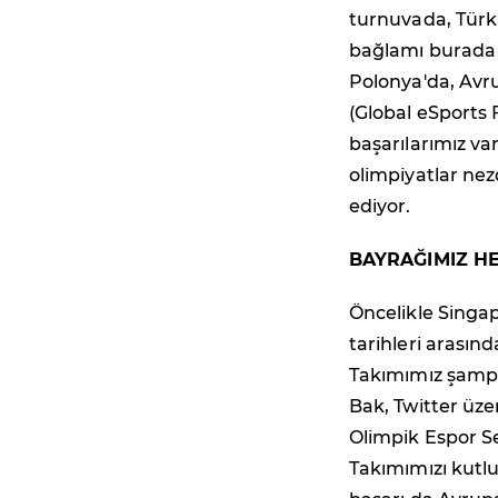
turnuvada, Türkl
bağlamı burada 
Polonya'da, Avr
(Global eSports 
başarılarımız va
olimpiyatlar ne
ediyor.
BAYRAĞIMIZ H
Öncelikle Singap
tarihleri arası
Takımımız şampi
Bak, Twitter üz
Olimpik Espor Se
Takımımızı kutluy