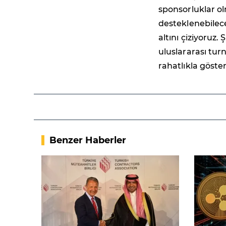
sponsorluklar olm
desteklenebilece
altını çiziyoruz
uluslararası tur
rahatlıkla göstere
Benzer Haberler