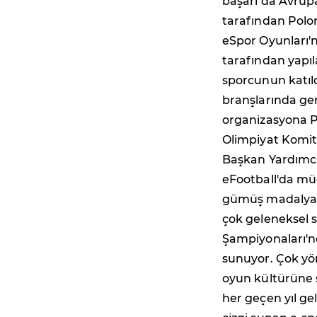
başarı da Avrup
tarafından Pol
eSpor Oyunları'
tarafından yapı
sporcunun katıl
branşlarında gerç
organizasyona 
Olimpiyat Komit
Başkan Yardımcıs
eFootball'da mü
gümüş madalya gu
çok geleneksel s
Şampiyonaları'nd
sunuyor. Çok yön
oyun kültürüne s
her geçen yıl ge