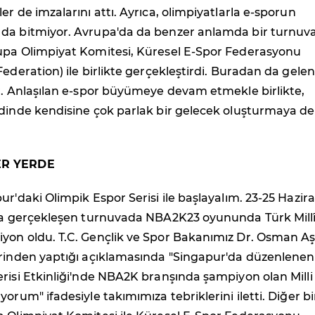
er de imzalarını attı. Ayrıca, olimpiyatlarla e-sporun
da bitmiyor. Avrupa'da da benzer anlamda bir turnuva
upa Olimpiyat Komitesi, Küresel E-Spor Federasyonu
Federation) ile birlikte gerçekleştirdi. Buradan da gelen
r. Anlaşılan e-spor büyümeye devam etmekle birlikte,
zdinde kendisine çok parlak bir gelecek oluşturmaya 
ER YERDE
ur'daki Olimpik Espor Serisi ile başlayalım. 23-25 Hazir
nda gerçekleşen turnuvada NBA2K23 oyununda Türk Mill
yon oldu. T.C. Gençlik ve Spor Bakanımız Dr. Osman A
erinden yaptığı açıklamasında "Singapur'da düzenlenen
risi Etkinliği'nde NBA2K branşında şampiyon olan Milli
orum" ifadesiyle takımımıza tebriklerini iletti. Diğer bi