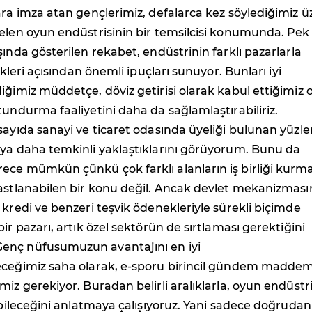
ara imza atan gençlerimiz, defalarca kez söylediğimiz ü
selen oyun endüstrisinin bir temsilcisi konumunda. Pek
şında gösterilen rekabet, endüstrinin farklı pazarlarla
likleri açısından önemli ipuçları sunuyor. Bunları iyi
iğimiz müddetçe, döviz getirisi olarak kabul ettiğimiz
tundurma faaliyetini daha da sağlamlaştırabiliriz.
sayıda sanayi ve ticaret odasında üyeliği bulunan yüzle
uya daha temkinli yaklaştıklarını görüyorum. Bunu da
ece mümkün çünkü çok farklı alanların iş birliği kurma
rastlanabilen bir konu değil. Ancak devlet mekanizması
 kredi ve benzeri teşvik ödenekleriyle sürekli biçimde
ir pazarı, artık özel sektörün de sırtlaması gerektiğini
enç nüfusumuzun avantajını en iyi
eceğimiz saha olarak, e-sporu birincil gündem maddem
miz gerekiyor. Buradan belirli aralıklarla, oyun endüstr
labileceğini anlatmaya çalışıyoruz. Yani sadece doğrudan