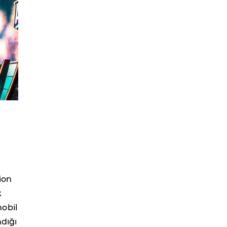
ion
k
obil
ndığı