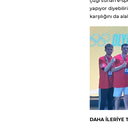
çizgi sunan e-sp
yapıyor diyebili
karşılığını da a
DAHA İLERİYE 