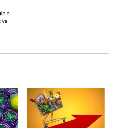
ğinin
t ve