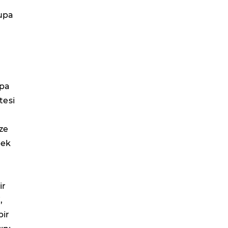
upa
upa
tesi
ze
pek
ir
,
bir