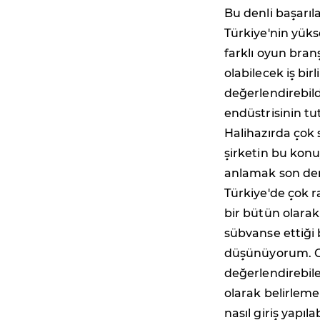
Bu denli başarıl
Türkiye'nin yük
farklı oyun bran
olabilecek iş bir
değerlendirebild
endüstrisinin tu
Halihazırda çok 
şirketin bu kon
anlamak son der
Türkiye'de çok 
bir bütün olarak
sübvanse ettiği b
düşünüyorum. G
değerlendirebil
olarak belirleme
nasıl giriş yapı