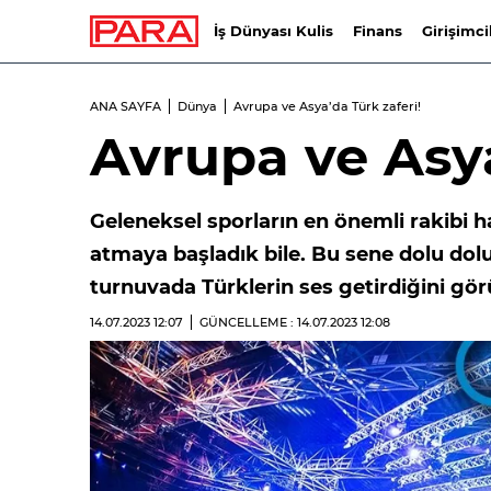
İş Dünyası Kulis
Finans
Girişimci
ANA SAYFA
Dünya
Avrupa ve Asya’da Türk zaferi!
Avrupa ve Asya
Geleneksel sporların en önemli rakibi h
atmaya başladık bile. Bu sene dolu do
turnuvada Türklerin ses getirdiğini gö
14.07.2023
12:07
GÜNCELLEME : 14.07.2023
12:08