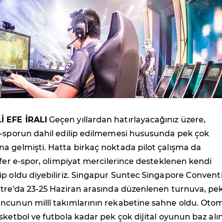
 EFE İRALI
Geçen yıllardan hatırlayacağınız üzere,
e-sporun dahil edilip edilmemesi hususunda pek çok
a gelmişti. Hatta birkaç noktada pilot çalışma da
efer e-spor, olimpiyat mercilerince desteklenen kendi
ip oldu diyebiliriz. Singapur Suntec Singapore Convent
ntre'da 23-25 Haziran arasında düzenlenen turnuva, pe
ncunun millî takımlarının rekabetine sahne oldu. Otom
sketbol ve futbola kadar pek çok dijital oyunun baz alı