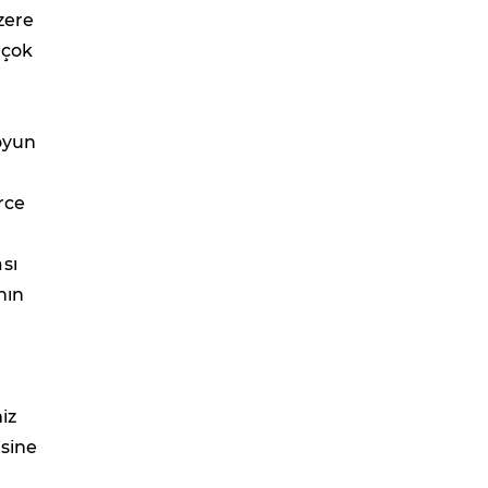
zere
 çok
 oyun
rce
sı
nın
iz
isine