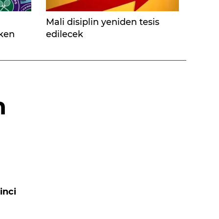
Mali disiplin yeniden tesis
eken
edilecek
n
inci