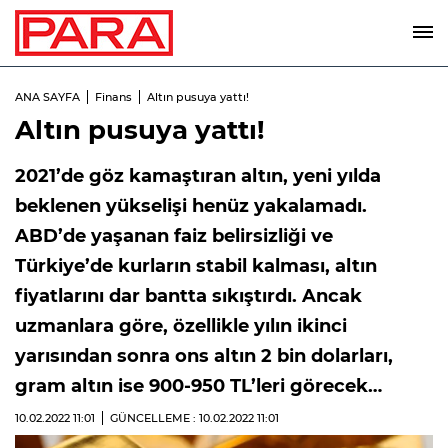
ANA SAYFA
Finans
Altın pusuya yattı!
Altın pusuya yattı!
2021’de göz kamaştıran altın, yeni yılda
beklenen yükselişi henüz yakalamadı.
ABD’de yaşanan faiz belirsizliği ve
Türkiye’de kurların stabil kalması, altın
fiyatlarını dar bantta sıkıştırdı. Ancak
uzmanlara göre, özellikle yılın ikinci
yarısından sonra ons altın 2 bin dolarları,
gram altın ise 900-950 TL’leri görecek…
10.02.2022
11:01
GÜNCELLEME : 10.02.2022
11:01