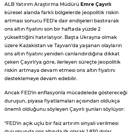
ALB Yatırım Araştırma Müdürü
Emre Çayırlı
küresel alanda farklı bölgelerde jeopolitik riskin
artması sonucu FED'e dair endişeleri bastırarak
ons altın fiyatını son bir haftada yüzde 2
yükselttiğini hatırlatıyor. Başta Ukrayna olmak
üzere Kazakistan ve Tayvan'da yaşanan olayların
ons altın fiyatını yeniden canlandırdığına dikkat
çeken Çayırlı'ya göre, ilerleyen süreçte jeopolitik
riskin artmaya devam etmesi ons altın fiyatını
desteklemeye devam edebilir.
Ancak FED'in enflasyonla mücadelede göstereceği
duruşun, piyasa fiyatlamaları açısından oldukça
önemli olduğunu söyleyen Çayırlı şunları söylüyor:
"FED'in açık uçlu bir faiz artırım sinyali verilmesi
durumunda ons altında ilk olarak 1.830 dolar