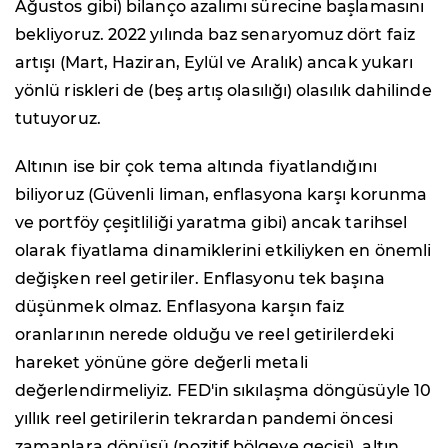
Ağustos gibi) bilanço azalımı sürecine başlamasını
bekliyoruz. 2022 yılında baz senaryomuz dört faiz
artışı (Mart, Haziran, Eylül ve Aralık) ancak yukarı
yönlü riskleri de (beş artış olasılığı) olasılık dahilinde
tutuyoruz.
Altının ise bir çok tema altında fiyatlandığını
biliyoruz (Güvenli liman, enflasyona karşı korunma
ve portföy çeşitliliği yaratma gibi) ancak tarihsel
olarak fiyatlama dinamiklerini etkiliyken en önemli
değişken reel getiriler. Enflasyonu tek başına
düşünmek olmaz. Enflasyona karşın faiz
oranlarının nerede olduğu ve reel getirilerdeki
hareket yönüne göre değerli metali
değerlendirmeliyiz. FED'in sıkılaşma döngüsüyle 10
yıllık reel getirilerin tekrardan pandemi öncesi
zamanlara dönüşü (pozitif bölgeye geçişi), altın