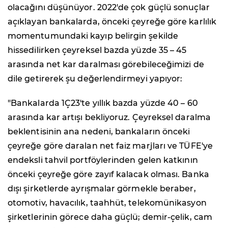
olacağını düşünüyor. 2022'de çok güçlü sonuçlar
açıklayan bankalarda, önceki çeyreğe göre karlılık
momentumundaki kayıp belirgin şekilde
hissedilirken çeyreksel bazda yüzde 35 – 45
arasında net kar daralması görebileceğimizi de
dile getirerek şu değerlendirmeyi yapıyor:
"Bankalarda 1Ç23'te yıllık bazda yüzde 40 – 60
arasında kar artışı bekliyoruz. Çeyreksel daralma
beklentisinin ana nedeni, bankaların önceki
çeyreğe göre daralan net faiz marjları ve TÜFE'ye
endeksli tahvil portföylerinden gelen katkının
önceki çeyreğe göre zayıf kalacak olması. Banka
dışı şirketlerde ayrışmalar görmekle beraber,
otomotiv, havacılık, taahhüt, telekomünikasyon
şirketlerinin görece daha güçlü; demir-çelik, cam