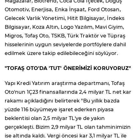
Mağazalar, Biotrend, Coca Cola İçecek, Doğuş
Otomotiv, Enerjisa, Enka İnşaat, Ford Otosan,
Gelecek Varlık Yönetimi, Hitit Bilgisayar, İndeks
Bilgisayar, Koza Altın, Logo Yazılım, Mavi Giyim,
Migros, Tofaş Oto, TSKB, Türk Traktör ve Tüpraş
hisselerinin uygun seviyelerde portföylere dahil
edilmek üzere takip edilebileceğini söylüyor.
"TOFAŞ OTO'DA 'TUT' ÖNERİMİZİ KORUYORUZ"
Yapı Kredi Yatırım araştırma departmanı, Tofaş
Oto'nun 1Ç23 finansallarında 2,4 milyar TL net kar
rakamı açıkladığını belirterek "Bu yıllık bazda
yüzde 116 büyümeye işaret ederken piyasa
beklentisi olan 2,5 milyar TL'ye de yakın
gerçekleşti. Bizim 2,9 milyar TL olan tahminimizin
ise altında kaldı. Vergi öncesi kar 3,1 milyar TL ile