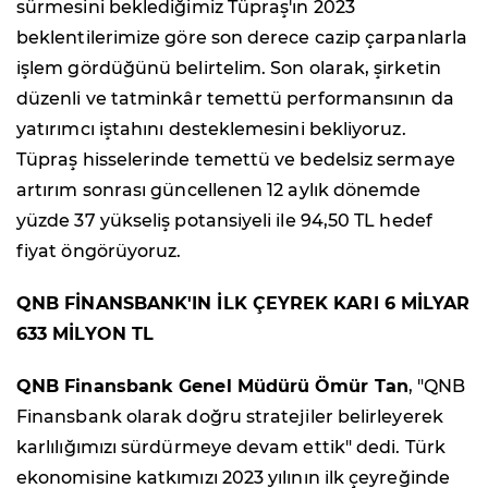
sürmesini beklediğimiz Tüpraş'ın 2023
beklentilerimize göre son derece cazip çarpanlarla
işlem gördüğünü belirtelim. Son olarak, şirketin
düzenli ve tatminkâr temettü performansının da
yatırımcı iştahını desteklemesini bekliyoruz.
Tüpraş hisselerinde temettü ve bedelsiz sermaye
artırım sonrası güncellenen 12 aylık dönemde
yüzde 37 yükseliş potansiyeli ile 94,50 TL hedef
fiyat öngörüyoruz.
QNB FİNANSBANK'IN İLK ÇEYREK KARI 6 MİLYAR
633 MİLYON TL
QNB Finansbank Genel Müdürü Ömür Tan
, "QNB
Finansbank olarak doğru stratejiler belirleyerek
karlılığımızı sürdürmeye devam ettik" dedi. Türk
ekonomisine katkımızı 2023 yılının ilk çeyreğinde