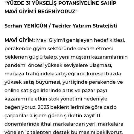
"YÜZDE 31 YÜKSELİŞ POTANSİYELİNE SAHİP
MAVİ GİYİM'İ BEĞENİYORUZ"
Serhan YENİGÜN / Tacirler Yatırım Stratejisti
MAVİ GİYİM:
Mavi Giyim'i genişleyen hedef kitlesi,
perakende giyim sektöründe devam etmesi
beklenen güçlü talep, yeni müşteri kazanımlarının
pandemi öncesi yüksek seviyelere ulaşması,
mağaza trafiğindeki artış eğilimi, küresel bazda
yüksek satış büyümesi, yurtiçinde perakende ve
online satış gelirlerinde artış ve pazar payı
kazanımı ile etkin stok yönetimi nedeniyle
beğeniyoruz. 2023 beklentilerimize göre cazip
çarpanlarla işlem gören şirketin zayıf TL
dönemlerinde ithal markalardan yerli markalara
yönelen iç talepten destek bulmasını bekliyoruz.