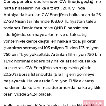
Güneş paneli üreticilerinden CW Enerji, geçtiğimiz
hafta hisselerini halka arz etti. 2010 yılında
Antalya'da kurulan CW Enerji'nin halka arzında 26-
27-28 Nisan tarihlerinde 108,60 TL fiyattan talep
toplandı. Deniz Yatırım ve QNB Finansinvest
liderliğinde, sermaye artırımı ve ortak satışı
yöntemiyle gerçekleştirilen halka arzda, şirketin
çıkarılmış sermayesi 105 milyon TL'den 123 milyon
750 bin TL'ye yükseltildi. Artırılan 18 milyon 750 bin
TL'lik nominal değerli pay halka arz edildi. Halka
arz sonrası CW Enerji'nin sermayesinin yüzde
20.20'si Borsa İstanbul'da (BİST) işlem görmeye
başlayacak. Halka arzda 5 milyon TL'lik ek satış
hakkının da kullanılması durumunda halka açıklık
oranı yüzde 24.24 olacak.
BİZE ULAŞIN
Halka arz büyüklüğünün ek satışla birlikte yaklaşık