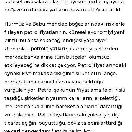
küresel piyasalara ulaştırmayı sürdürdüğü, ayrıca
boğazdan da sevkiyatların devam ettiği aktarıldı.
Hürmüz ve Babülmendep boğazlarındaki risklerle
fırlayan petrol fiyatlarının, küresel ekonomiyi yeni
bir türbülansa sokacağı endişesi yaşanıyor.
Uzmanlar,
petrol fiyatları
şokunun şirketlerden
merkez bankalarına tüm bütçeleri olumsuz
etkileyeceğine dikkat çekiyor. Petrol fiyatlarındaki
oynaklık ve makas açıklığının şirketleri bilanço,
merkez bankalarını faiz sınavına soktuğu
vurgulanıyor. Petrol şokunun "fiyatlama felci" riski
taşıdığı, şirketlerin yatırım kararlarını ertelettiği,
merkez bankalarının hareket alanlarını daralttığı
vurgulanıyor. Petrol fiyatlarındaki yükselişin dış
ticaret açığını büyüttüğü, döviz talebini arttırdığı
ve cari dengeyi zayıflattığı belirtiliyor.