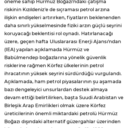
öneme sahip Hürmüz Boğazı'ndaki çatışma
riskinin Kızıldeniz'e de sıçraması petrol arzına
ilişkin endişeleri artırırken, fiyatların beklenenden
daha sınırlı yükselmesinde fiziki arzın güçlü seyrini
koruyacağı beklentisi rol oynadı. Hatırlanacağı
üzere, geçen hafta Uluslararası Enerji Ajansı'ndan
(IEA) yapılan açıklamada Hürmüz ve
Babülmendep boğazlarına yönelik güvenlik
risklerine rağmen Körfez ülkelerinin petrol
ihracatının yüksek seyrini sürdürdüğü vurgulandı.
Açıklamada, ham petrol piyasalarının şu aşamada
bazı dengeleyici unsurlardan destek almaya
devam ettiği belirtilirken, başta Suudi Arabistan ve
Birleşik Arap Emirlikleri olmak üzere Körfez
üreticilerinin önemli miktardaki petrolü Hürmüz
Boğazı dışındaki alternatif güzergahlar üzerinden