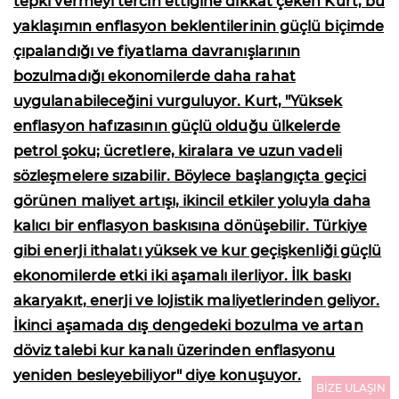
tepki vermeyi tercih ettiğine dikkat çeken Kurt, bu
yaklaşımın enflasyon beklentilerinin güçlü biçimde
çıpalandığı ve fiyatlama davranışlarının
bozulmadığı ekonomilerde daha rahat
uygulanabileceğini vurguluyor. Kurt, "Yüksek
enflasyon hafızasının güçlü olduğu ülkelerde
petrol şoku; ücretlere, kiralara ve uzun vadeli
sözleşmelere sızabilir. Böylece başlangıçta geçici
görünen maliyet artışı, ikincil etkiler yoluyla daha
kalıcı bir enflasyon baskısına dönüşebilir. Türkiye
gibi enerji ithalatı yüksek ve kur geçişkenliği güçlü
ekonomilerde etki iki aşamalı ilerliyor. İlk baskı
akaryakıt, enerji ve lojistik maliyetlerinden geliyor.
İkinci aşamada dış dengedeki bozulma ve artan
döviz talebi kur kanalı üzerinden enflasyonu
yeniden besleyebiliyor" diye konuşuyor.
BİZE ULAŞIN