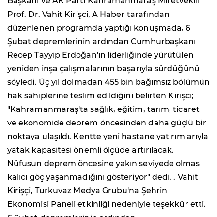
Başkanı ve AK Parti Kahramanmaraş Milletvekili
Prof. Dr. Vahit Kirişci, A Haber tarafından
düzenlenen programda yaptığı konuşmada, 6
Şubat depremlerinin ardından Cumhurbaşkanı
Recep Tayyip Erdoğan'ın liderliğinde yürütülen
yeniden inşa çalışmalarının başarıyla sürdüğünü
söyledi. Üç yıl dolmadan 455 bin bağımsız bölümün
hak sahiplerine teslim edildiğini belirten Kirişci;
"Kahramanmaraş'ta sağlık, eğitim, tarım, ticaret
ve ekonomide deprem öncesinden daha güçlü bir
noktaya ulaşıldı. Kentte yeni hastane yatırımlarıyla
yatak kapasitesi önemli ölçüde artırılacak.
Nüfusun deprem öncesine yakın seviyede olması
kalıcı göç yaşanmadığını gösteriyor" dedi. . Vahit
Kirişçi, Turkuvaz Medya Grubu'na Şehrin
Ekonomisi Paneli etkinliği nedeniyle teşekkür etti.