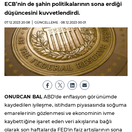
ECB’nin de şahin politikalarının sona erdiği
düşüncesini kuvvetlendirdi.
07.12.2023
20:08
GÜNCELLEME : 08.12.2023
00:01
ONURCAN BAL
ABD'de enflasyon görünümde
kaydedilen iyileşme, istihdam piyasasında soğuma
emarelerinin gözlenmesi ve ekonominin ivme
kaybettiğine işaret eden veri akışlarına bağlı
olarak son haftalarda FED'in faiz artışlarının sona