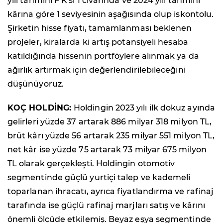
yılı tahmini F'K'sı 1 civarında ve 2024 yılı tahmini
kârına göre 1 seviyesinin aşağısında olup iskontolu.
Şirketin hisse fiyatı, tamamlanması beklenen
projeler, kiralarda ki artış potansiyeli hesaba
katıldığında hissenin portföylere alınmak ya da
ağırlık artırmak için değerlendirilebileceğini
düşünüyoruz.
KOÇ HOLDİNG:
Holdingin 2023 yılı ilk dokuz ayında
gelirleri yüzde 37 artarak 886 milyar 318 milyon TL,
brüt kârı yüzde 56 artarak 235 milyar 551 milyon TL,
net kâr ise yüzde 75 artarak 73 milyar 675 milyon
TL olarak gerçekleşti. Holdingin otomotiv
segmentinde güçlü yurtiçi talep ve kademeli
toparlanan ihracatı, ayrıca fiyatlandırma ve rafinaj
tarafında ise güçlü rafinaj marjları satış ve kârını
önemli ölçüde etkilemiş. Beyaz eşya segmentinde