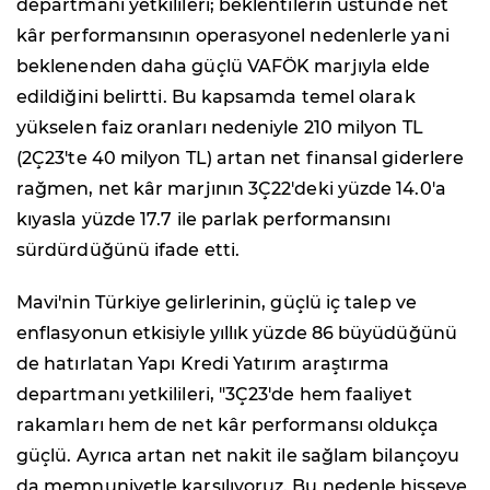
departmanı yetkilileri; beklentilerin üstünde net
kâr performansının operasyonel nedenlerle yani
beklenenden daha güçlü VAFÖK marjıyla elde
edildiğini belirtti. Bu kapsamda temel olarak
yükselen faiz oranları nedeniyle 210 milyon TL
(2Ç23'te 40 milyon TL) artan net finansal giderlere
rağmen, net kâr marjının 3Ç22'deki yüzde 14.0'a
kıyasla yüzde 17.7 ile parlak performansını
sürdürdüğünü ifade etti.
Mavi'nin Türkiye gelirlerinin, güçlü iç talep ve
enflasyonun etkisiyle yıllık yüzde 86 büyüdüğünü
de hatırlatan Yapı Kredi Yatırım araştırma
departmanı yetkilileri, "3Ç23'de hem faaliyet
rakamları hem de net kâr performansı oldukça
güçlü. Ayrıca artan net nakit ile sağlam bilançoyu
da memnuniyetle karşılıyoruz. Bu nedenle hisseye