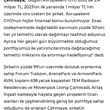
Çetinsaya,
"Bugün Avrupakent GYO 2022'de 2,4
milyar TL, 2023'ün ilk yarısında 1 milyar TL'nin
üzerinde ciro üreten bir şirket. Avrupakent
GYO'nun hiçbir finansal borcu bulunmuyor. Esas
sözleşmemizde dağıtılabilir karımızın yüzde 50'sini
her yıl temettü olarak dağıtmayı taahhüt ediyoruz.
Ayrıca her geçen gün büyütmekte olduğumuz
portföyümüz ile yatırımcılarımıza dağıtacağımız
temettü miktarını da artırmayı hedefliyoruz" dedi.
Şirketin yüzde 99'un üzerinde doluluk oranlarına
sahip Forum Trabzon, ArenaPark ve ArmoniPark
AVM, toplam 638 yatak kapasiteli TEM Radisson
Residences ve Mövenpick Living Çamlıvadi, Artaş
İnşaat kalitesiyle hayata geçen projelerin ticari
alanları ile çeşitlendirilmiş geniş bir portföye sahip
olduğunu da anlatan Çetinsaya, şirketin