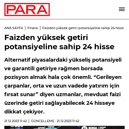
ANA SAYFA
Finans
Faizden yüksek getiri potansiyeline sahip 24 hisse
Faizden yüksek getiri
potansiyeline sahip 24 hisse
Alternatif piyasalardaki yükseliş potansiyeli
ve garantili getiriye rağmen borsada
pozisyon almak hala çok önemli. “Gerileyen
çarpanlar, orta ve uzun vadede yatırım için
fırsat sunar” diyen uzmanlar, mevduat faizi
üzerinde getiri sağlayabilecek 24 hisseye
dikkat çekiyor.
21.12.2023
11:42
GÜNCELLEME : 21.12.2023
11:42