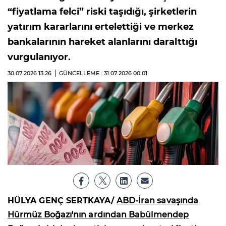
“fiyatlama felci” riski taşıdığı, şirketlerin
yatırım kararlarını ertelettiği ve merkez
bankalarının hareket alanlarını daralttığı
vurgulanıyor.
30.07.2026
13:26
GÜNCELLEME : 31.07.2026
00:01
HÜLYA GENÇ SERTKAYA/
ABD-İran savaşında
Hürmüz Boğazı'nın ardından Babülmendep