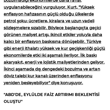
bozulmadığı ekonomilerde daha rahat
uygulanabileceğini vurguluyor. Kurt, "Yüksek
enflasyon hafızasının güçlü olduğu ülkelerde
petrol şoku; ücretlere, kiralara ve uzun vadeli
sözleşmelere sızabilir. Böylece başlangıçta geçici
görünen maliyet artışı, ikincil etkiler yoluyla daha
kalıcı bir enflasyon baskısına dönüşebilir. Türkiye
gibi enerji ithalatı yüksek ve kur geçişkenliği güçlü
ekonomilerde etki iki aşamalı ilerliyor. İlk baskı
akaryakıt, enerji ve lojistik maliyetlerinden geliyor.
İkinci aşamada dış dengedeki bozulma ve artan
döviz talebi kur kanalı üzerinden enflasyonu
yeniden besleyebiliyor" diye konuşuyor.
"ABD'DE, EYLÜLDE FAİZ ARTIRIMI BEKLENTİSİ
OLUŞTU"