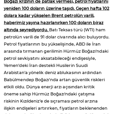
Boğazı krizinin de patlak vermesi, petrol fiyatlarını
yeniden 100 doların üzerine taşıdı. Geçen hafta 102
dolara kadar yükselen Brent petrolün varili,
haberimiz yayına hazırlanırken 100 doların biraz
altında seyrediyordu.
Batı Teksas türü (WTI) ham
petrolün varili de 91 dolar civarında alıcı buluyordu.
Petrol fiyatlarının bu yükselişinde, ABD ile İran
arasında tırmanan gerilimin Hürmüz Boğazı'ndaki
petrol sevkiyatını aksatabileceği endişesiyle,
Yemen'deki İran destekli Husilerin Suudi
Arabistan'a yönelik deniz ablukasının ardından
Babülmendep Boğazı'nda artan güvenlik riskleri
etkili oldu. Dünya enerji arzı açısından kritik
öneme sahip Hürmüz Boğazı'ndaki çatışma
riskinin Kızıldeniz'e de sıçraması petrol arzına
ilişkin endişeleri artırırken, fiyatların beklenenden