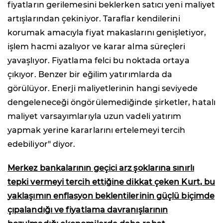
fiyatların gerilemesini beklerken satıcı yeni maliyet
artışlarından çekiniyor. Taraflar kendilerini
korumak amacıyla fiyat makaslarını genişletiyor,
işlem hacmi azalıyor ve karar alma süreçleri
yavaşlıyor. Fiyatlama felci bu noktada ortaya
çıkıyor. Benzer bir eğilim yatırımlarda da
görülüyor. Enerji maliyetlerinin hangi seviyede
dengeleneceği öngörülemediğinde şirketler, hatalı
maliyet varsayımlarıyla uzun vadeli yatırım
yapmak yerine kararlarını ertelemeyi tercih
edebiliyor" diyor.
Merkez bankalarının geçici arz şoklarına sınırlı
tepki vermeyi tercih ettiğine dikkat çeken Kurt, bu
yaklaşımın enflasyon beklentilerinin güçlü biçimde
çıpalandığı ve fiyatlama davranışlarının