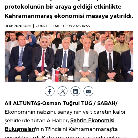
protokolünün bir araya geldiği etkinlikte
Kahramanmaraş ekonomisi masaya yatırıldı.
01.08.2026
14:55
GÜNCELLEME : 01.08.2026
14:55
Ali ALTUNTAŞ-Osman Tuğrul TUĞ / SABAH/
Ekonominin nabzını, sanayinin ve ticaretin kalbi
şehirlerde tutan A Haber,
Şehrin Ekonomisi
Buluşmaları
'nın 11'incisini Kahramanmaraş'ta
gerçekleştirdi. Kahramanmaraş'ın önde gelen iş