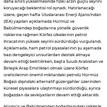
daha sınırlı yükselmesinde fiziki arzın güçlü seyrini
koruyacağı beklentisi rol oynadı. Hatırlanacağı
üzere, geçen hafta Uluslararası Enerji Ajansı'ndan
(IEA) yapılan açıklamada Hürmüz ve
Babülmendep boğazlarına yönelik güvenlik
risklerine rağmen Körfez ülkelerinin petrol
ihracatının yüksek seyrini sürdürdüğü vurgulandı.
Açıklamada, ham petrol piyasalarının şu aşamada
bazı dengeleyici unsurlardan destek almaya
devam ettiği belirtilirken, başta Suudi Arabistan ve
Birleşik Arap Emirlikleri olmak üzere Körfez
üreticilerinin önemli miktardaki petrolü Hürmüz
Boğazı dışındaki alternatif güzergahlar üzerinden
küresel piyasalara ulaştırmayı sürdürdüğü, ayrıca
boğazdan da sevkiyatların devam ettiği aktarıldı.
Hürmüz ve Babülmendep boğazlarındaki risklerle