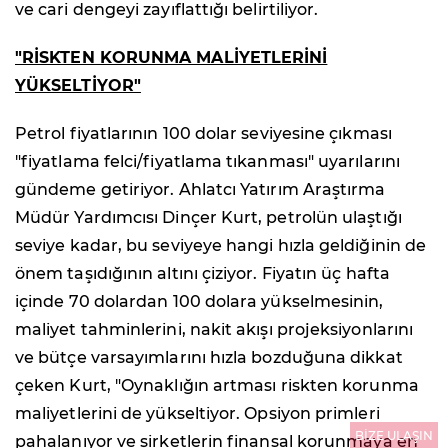
ve cari dengeyi zayıflattığı belirtiliyor.
"RİSKTEN KORUNMA MALİYETLERİNİ
YÜKSELTİYOR"
Petrol fiyatlarının 100 dolar seviyesine çıkması
"fiyatlama felci/fiyatlama tıkanması" uyarılarını
gündeme getiriyor. Ahlatcı Yatırım Araştırma
Müdür Yardımcısı Dinçer Kurt, petrolün ulaştığı
seviye kadar, bu seviyeye hangi hızla geldiğinin de
önem taşıdığının altını çiziyor. Fiyatın üç hafta
içinde 70 dolardan 100 dolara yükselmesinin,
maliyet tahminlerini, nakit akışı projeksiyonlarını
ve bütçe varsayımlarını hızla bozduğuna dikkat
çeken Kurt, "Oynaklığın artması riskten korunma
maliyetlerini de yükseltiyor. Opsiyon primleri
BİZE ULAŞIN
pahalanıyor ve şirketlerin finansal korunmaya en