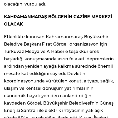
olacağını vurguladı.
KAHRAMANMARAŞ BÖLGENİN CAZİBE MERKEZİ
OLACAK
Etkinlikte konuşan Kahramanmaraş Büyükşehir
Belediye Başkanı Fırat Görgel, organizasyon için
Turkuvaz Medya ve A Haber'e teşekkür erek
başladığı konuşmasında asrın felaketi depremlerin
ardından yeniden ayağa kalkma sürecinde önemli
mesafe kat edildiğini söyledi. Devletin
koordinasyonunda yürütülen konut, altyapı, sağlık,
ulaşım ve kentsel dönüşüm yatırımlarının
ekonomik hayatı yeniden canlandırdığını
kaydeden Görgel, Büyükşehir Belediyesi'nin Güneş
Enerjisi Santrali ile elektrik ihtiyacının yaklaşık
yüzde 60'ını karşıladığını ifade etti. Kuzey İlçeleri