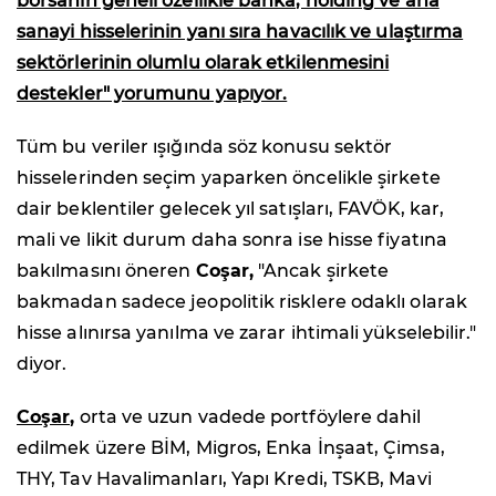
borsanın geneli özellikle banka, holding ve ana
sanayi hisselerinin yanı sıra havacılık ve ulaştırma
sektörlerinin olumlu olarak etkilenmesini
destekler" yorumunu yapıyor.
Tüm bu veriler ışığında söz konusu sektör
hisselerinden seçim yaparken öncelikle şirkete
dair beklentiler gelecek yıl satışları, FAVÖK, kar,
mali ve likit durum daha sonra ise hisse fiyatına
bakılmasını öneren
Coşar,
"Ancak şirkete
bakmadan sadece jeopolitik risklere odaklı olarak
hisse alınırsa yanılma ve zarar ihtimali yükselebilir."
diyor.
Coşar,
orta ve uzun vadede portföylere dahil
edilmek üzere BİM, Migros, Enka İnşaat, Çimsa,
THY, Tav Havalimanları, Yapı Kredi, TSKB, Mavi