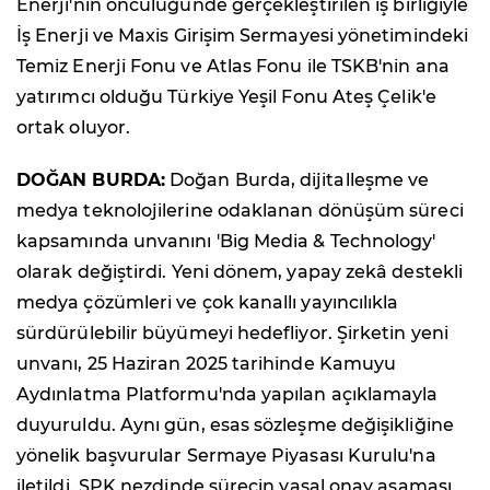
Enerji'nin öncülüğünde gerçekleştirilen iş birliğiyle
İş Enerji ve Maxis Girişim Sermayesi yönetimindeki
Temiz Enerji Fonu ve Atlas Fonu ile TSKB'nin ana
yatırımcı olduğu Türkiye Yeşil Fonu Ateş Çelik'e
ortak oluyor.
DOĞAN BURDA:
Doğan Burda, dijitalleşme ve
medya teknolojilerine odaklanan dönüşüm süreci
kapsamında unvanını 'Big Media & Technology'
olarak değiştirdi. Yeni dönem, yapay zekâ destekli
medya çözümleri ve çok kanallı yayıncılıkla
sürdürülebilir büyümeyi hedefliyor. Şirketin yeni
unvanı, 25 Haziran 2025 tarihinde Kamuyu
Aydınlatma Platformu'nda yapılan açıklamayla
duyuruldu. Aynı gün, esas sözleşme değişikliğine
yönelik başvurular Sermaye Piyasası Kurulu'na
iletildi. SPK nezdinde sürecin yasal onay aşaması