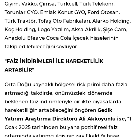
Giyim, Vakko, Çimsa, Turkcell, Türk Telekom,
Torunlar GYO, Emlak Konut GYO, Ford Otosan,
Türk Traktör, Tofaş Oto Fabrikaları, Alarko Holding,
Koç Holding, Logo Yazılım, Aksa Akrilik, Şişe Cam,
Anadolu Efes ve Coca Cola İçecek hisselerinin
takip edilebileceğini söylüyor.
"FAİZ İNİDİRİMLERİ İLE HAREKETLİLİK
ARTABİLİR"
Orta Doğu kaynaklı bölgesel risk primi daha fazla
artmadığı takdirde, önümüzdeki dönemde
beklenen faiz indirimleriyle birlikte piyasalarda
hareketliliğin artabileceğini öngören
Gedik
Yatırım Araştırma Direktörü Ali Akkoyunlu ise,
"1
Ocak 2025 tarihinden bu yana pozitif reel faiz
ortamında yatırımcı ilgisinin zayıf kaldığı hisse