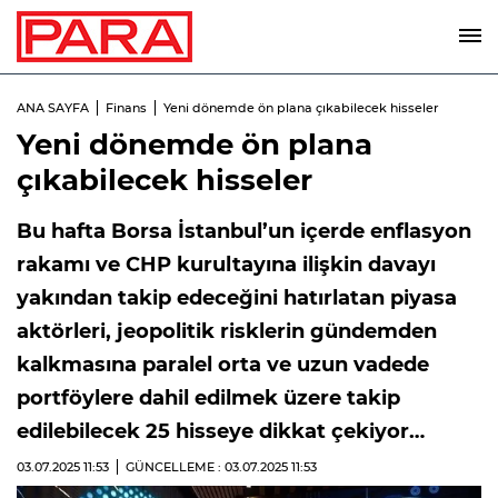
ANA SAYFA
Finans
Yeni dönemde ön plana çıkabilecek hisseler
Yeni dönemde ön plana
çıkabilecek hisseler
Bu hafta Borsa İstanbul’un içerde enflasyon
rakamı ve CHP kurultayına ilişkin davayı
yakından takip edeceğini hatırlatan piyasa
aktörleri, jeopolitik risklerin gündemden
kalkmasına paralel orta ve uzun vadede
portföylere dahil edilmek üzere takip
edilebilecek 25 hisseye dikkat çekiyor…
03.07.2025
11:53
GÜNCELLEME : 03.07.2025
11:53