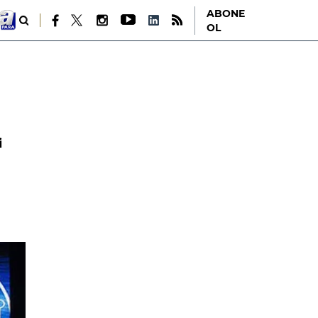
ABONE
OL
i