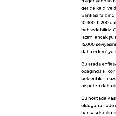
"Diğer yandan hi
geride kaldı ve 
Bankası faiz ind
10.300-11.200 da
bahsedebiliriz. 
lazım, ancak şu
15.000 seviyesi
daha erken" yo
Bu arada enflas
odağında ki kon
beklentilerin üz
nispeten daha ıl
Bu noktada Kasım
olduğunu ifade 
bankası katılımc