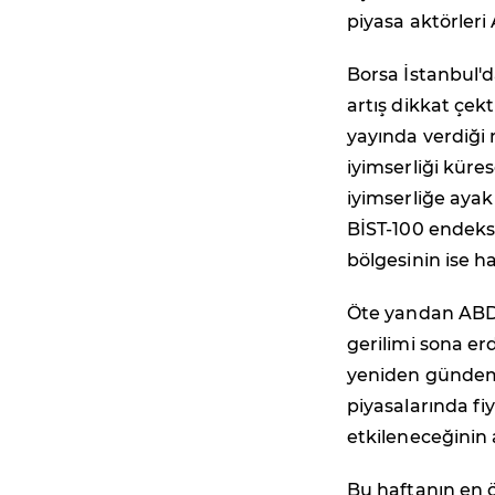
piyasa aktörleri
Borsa İstanbul'd
artış dikkat çek
yayında verdiği 
iyimserliği küre
iyimserliğe ayak
BİST-100 endeksi
bölgesinin ise h
Öte yandan ABD
gerilimi sona er
yeniden gündeme 
piyasalarında f
etkileneceğinin al
Bu haftanın en 