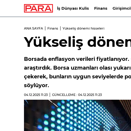
İş Dünyası Kulis
Finans
Girişimci
ANA SAYFA
Finans
Yükseliş dönemi hisseleri
Yükseliş dönem
Borsada enflasyon verileri fiyatlanıyor.
araştırdık. Borsa uzmanları olası yukar
çekerek, bunların uygun seviyelerde por
söylüyor.
04.12.2025
11:23
GÜNCELLEME : 04.12.2025
11:23