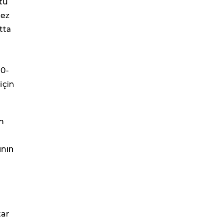
tü
kez
tta
00-
için
n
ının
tar