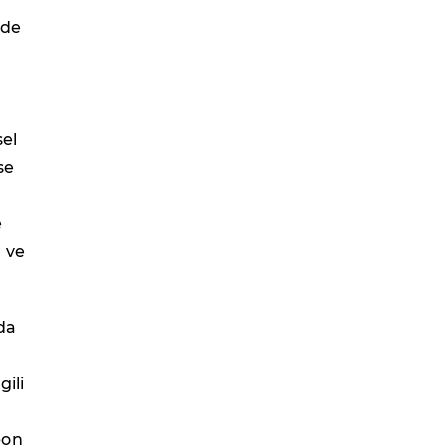
rde
sel
se
e
 ve
nda
gili
pon