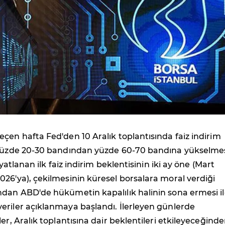
çen hafta Fed'den 10 Aralık toplantısında faiz indirim
 yüzde 20-30 bandından yüzde 60-70 bandına yükselmes
fiyatlanan ilk faiz indirim beklentisinin iki ay öne (Mart
26'ya), çekilmesinin küresel borsalara moral verdiği
ndan ABD'de hükümetin kapalılık halinin sona ermesi i
eriler açıklanmaya başlandı. İlerleyen günlerde
er, Aralık toplantısına dair beklentileri etkileyeceğind