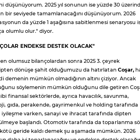
ini düşünüyorum. 2025 yıl sonunun ise yüzde 30 üzerin
kın bir seviyede tamamlanacağını düşünüyorum. 2026
flasyonun da yüzde 1 aşağısına sabitlenmesi senaryosu i
a olumlu olur." diyor.
ANÇOLAR ENDEKSE DESTEK OLACAK"
len olumsuz bilançolardan sonra 2025 3. çeyrek
dipten dönüşe şahit olduğumuzu da hatırlatan
Coşar,
h
eldi demenin mümkün olmadığının altını çiziyor. Ancak
uğunu söylemenin mümkün olduğunu dile getiren Coş
ibi finansal sektörlerde, ayrıca havacılık, savunma,
ji, gıda, perakende, gayrimenkul ve holding tarafında
r iyileşme varken, sanayi ve ihracat tarafında dipten
lmeye başlandı. Otomotiv tarafında da toparlanma sö
n kötü geride kaldı demek şu aşamada mümkün. 2026
arın daha iyi toparlanacağını ve endekse destek olacağı