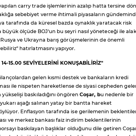
yapılan carry trade işlemlerinin azalıp hatta tersine dö
aklığa sebebiyet verme ihtimali piyasaların gündemin
ya tarafında da küresel bazda oynaklık yaratacak risk
büyük ölçüde BOJ'un bu seyri nasıl yöneteceği ile alak
a Rusya ve Ukrayna barış görüşmelerinin de önemli
biliriz" hatırlatmasını yapıyor.
14-15.00 SEVİYELERİNİ KONUŞABİLİRİZ"
ilançolardan gelen kısmi destek ve bankaların kredi
ılması ile nispeten hareketlense de siyasi cepheden gele
n yükselişi baskıladığını öngören
Coşar, b
u nedenle bir
yukarı aşağı salınan yatay bir bantta hareket
lüyor. Enflasyon tarafında ise gerilemenin beklentile
sı ve merkez bankası faiz indirim beklentilerinin
orsayı baskılayan başlıklar olduğunu dile getiren Coşar