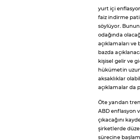
yurt içi enflas
faiz indirme pat
söylüyor. Bununl
odağında olacağı
açıklamaları ve 
bazda açıklanaca
kişisel gelir ve 
hükümetin uzun 
aksaklıklar ola
açıklamalar da p
Öte yandan trendi
ABD enflasyon ve
çıkacağını kay
şirketlerde düze
sürecine başlam