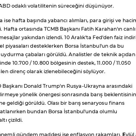
 ABD odaklı volatilitenin süreceğini düşünüyor.
a ise hafta başında yabancı alımları, para girişi ve hac
ti. Hafta ortasında TCMB Başkanı Fatih Karahan'ın canlı
mesajlar yakından izlendi. 10 Aralık'ta Fed'den faiz indi
sel piyasaları desteklerken Borsa İstanbul'un da bu
 uydurma çabaları görüldü. Analistler de teknik açıdan
nde 10.700 / 10.800 bölgesinin destek, 11.000 / 11.050
alen direnç olarak izlenebileceğini söylüyor.
 Başkanı Donald Trump'ın Rusya-Ukrayna arasındaki
dirmeye yönelik önergesi sonrasında barış beklentisini
geldiği görüldü. Olası bir barış senaryosu finans
iyatlanırken bundan Borsa İstanbul'unda olumlu
tı çizildi.
önemli gündem maddesi ise enflasyon rakamları.
E
ylül