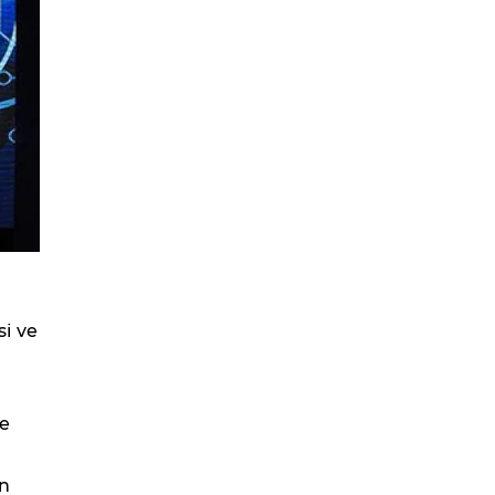
i ve
le
en