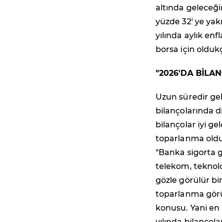
altında geleceğ
yüzde 32' ye ya
yılında aylık en
borsa için oldukç
"2026'DA BİL
Uzun süredir ge
bilançolarında 
bilançolar iyi g
toparlanma old
"Banka sigorta g
telekom, teknolo
gözle görülür bi
toparlanma görü
konusu. Yani e
yılında bilançol