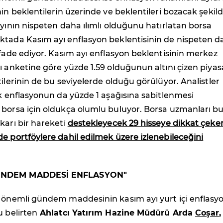
nin beklentilerin üzerinde ve beklentileri bozacak şekil
ayının nispeten daha ılımlı olduğunu hatırlatan borsa
ktada Kasım ayı enflasyon beklentisinin de nispeten 
ifade ediyor. Kasım ayı enflasyon beklentisinin merkez
ı anketine göre yüzde 1.59 olduğunun altını çizen piyas
tilerinin de bu seviyelerde olduğu görülüyor. Analistler
ık enflasyonun da yüzde 1 aşağısına sabitlenmesi
 borsa için oldukça olumlu buluyor. Borsa uzmanları b
karı bir hareketi
destekleyecek 29 hisseye dikkat çeke
e portföylere dahil edilmek üzere izlenebileceğini
ÜNDEM MADDESİ ENFLASYON"
n önemli gündem maddesinin kasım ayı yurt içi enflasy
u belirten
Ahlatcı Yatırım Hazine Müdürü Arda
Coşar,