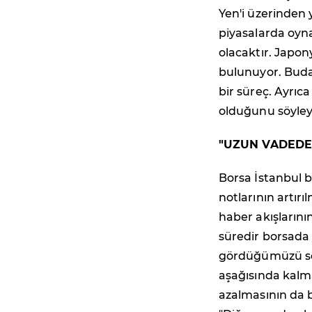
Yen'i üzerinden 
piyasalarda oyn
olacaktır. Japon
bulunuyor. Buda 
bir süreç. Ayrıc
olduğunu söyleye
"UZUN VADEDE 
Borsa İstanbul b
notlarının artır
haber akışlarını
süredir borsada 
gördüğümüzü söy
aşağısında kalma
azalmasının da b