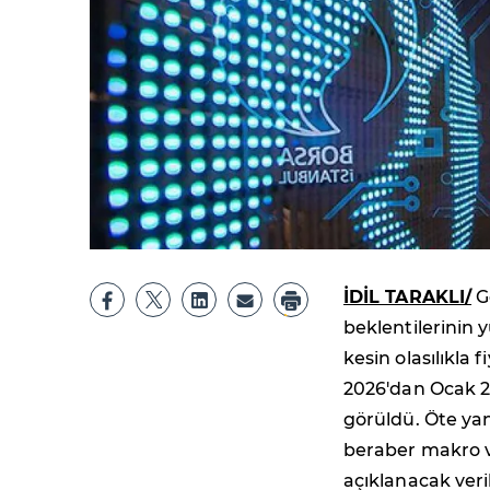
İDİL TARAKLI/
Ge
beklentilerinin
kesin olasılıkla 
2026'dan Ocak 20
görüldü. Öte ya
beraber makro v
açıklanacak veril