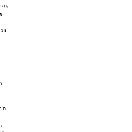
nüp,
de
alı
n
rin
,