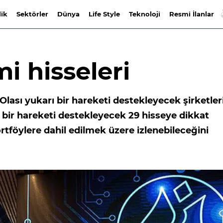
lik
Sektörler
Dünya
Life Style
Teknoloji
Resmi İlanlar
i hisseleri
 Olası yukarı bir hareketi destekleyecek şirketler
ı bir hareketi destekleyecek 29 hisseye dikkat
tföylere dahil edilmek üzere izlenebileceğini