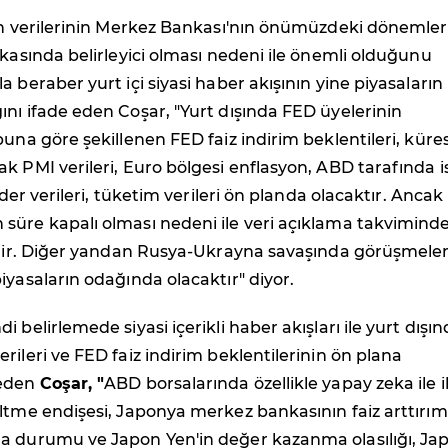
yon verilerinin Merkez Bankası'nın önümüzdeki dönemle
ikasında belirleyici olması nedeni ile önemli olduğunu
a beraber yurt içi siyasi haber akışının yine piyasaların
nı ifade eden Coşar, "Yurt dışında FED üyelerinin
buna göre şekillenen FED faiz indirim beklentileri, küre
k PMI verileri, Euro bölgesi enflasyon, ABD tarafında i
gider verileri, tüketim verileri ön planda olacaktır. Ancak
süre kapalı olması nedeni ile veri açıklama takvimind
bilir. Diğer yandan Rusya-Ukrayna savaşında görüşmeler
iyasaların odağında olacaktır" diyor.
 belirlemede siyasi içerikli haber akışları ile yurt dışı
rileri ve FED faiz indirim beklentilerinin ön plana
deden
Coşar, "
ABD borsalarında özellikle yapay zeka ile il
ltme endişesi, Japonya merkez bankasının faiz arttırım
a durumu ve Japon Yen'in değer kazanma olasılığı, Ja