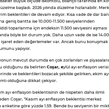
sseler büyük ölçüde iskontolu, bilanço tarafında en kö
düzelme başladı. 2026 yılında düzelme hızlanabilir. Mer
irim beklentileri de devam ediyor. Kısa vade de dar ban
ha geniş bantta ise 10.000-11.500 seviyelerinden
Ciddi toparlanma için endeksin 11.500 seviyesini aşması
 anda böyle bir durum yok. Daha uzun vade de ise 14.0
ni işaret eden değerlemeler var. Ancak bunu konuşmak 
rumunu yapıyor.
yonun mevcut durumda en çok zorlanılan ve piyasaları
u olduğunu da belirten
Coşar, e
ylül ayı enflasyon verisi
erinde ve beklentileri bozacak şekilde gelirken, ekim ay
ımlı olduğuna dikkat çekiyor.
 ayı enflasyon beklentisinin de nispeten daha ılımlı
eden Coşar, "Kasım ayı enflasyon beklentisi merkez
ı anketine göre yüzde 1.59. Bende bu seviyenin bir mik