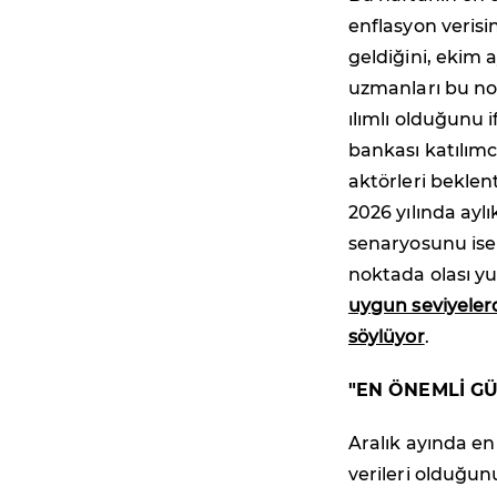
enflasyon verisi
geldiğini, ekim 
uzmanları bu no
ılımlı olduğunu 
bankası katılımc
aktörleri beklen
2026 yılında ayl
senaryosunu ise
noktada olası yu
uygun seviyelerd
söylüyor
.
"EN ÖNEMLİ G
Aralık ayında e
verileri olduğun