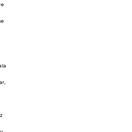
de
se
ala
ar,
z
nı