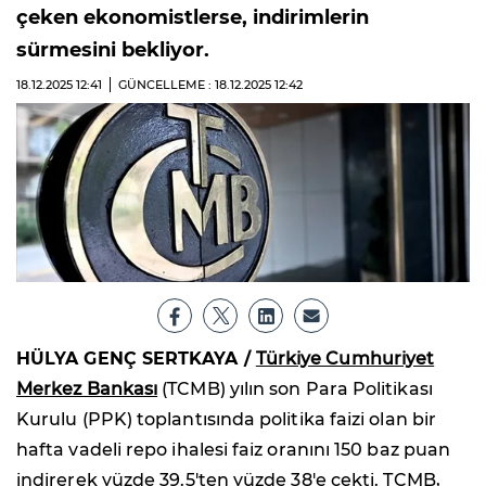
çeken ekonomistlerse, indirimlerin
sürmesini bekliyor.
18.12.2025
12:41
GÜNCELLEME : 18.12.2025
12:42
HÜLYA GENÇ SERTKAYA /
Türkiye Cumhuriyet
Merkez Bankası
(TCMB) yılın son Para Politikası
Kurulu (PPK) toplantısında politika faizi olan bir
hafta vadeli repo ihalesi faiz oranını 150 baz puan
indirerek yüzde 39.5'ten yüzde 38'e çekti. TCMB,