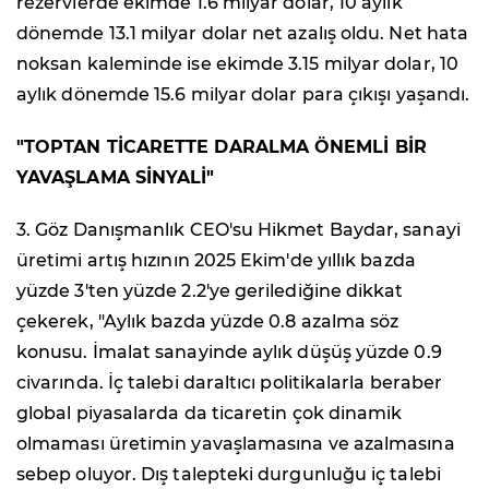
rezervlerde ekimde 1.6 milyar dolar, 10 aylık
dönemde 13.1 milyar dolar net azalış oldu. Net hata
noksan kaleminde ise ekimde 3.15 milyar dolar, 10
aylık dönemde 15.6 milyar dolar para çıkışı yaşandı.
"TOPTAN TİCARETTE DARALMA ÖNEMLİ BİR
YAVAŞLAMA SİNYALİ"
3. Göz Danışmanlık CEO'su Hikmet Baydar, sanayi
üretimi artış hızının 2025 Ekim'de yıllık bazda
yüzde 3'ten yüzde 2.2'ye gerilediğine dikkat
çekerek, "Aylık bazda yüzde 0.8 azalma söz
konusu. İmalat sanayinde aylık düşüş yüzde 0.9
civarında. İç talebi daraltıcı politikalarla beraber
global piyasalarda da ticaretin çok dinamik
olmaması üretimin yavaşlamasına ve azalmasına
sebep oluyor. Dış talepteki durgunluğu iç talebi