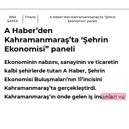
ANA
Finans
A Haber’den Kahramanmaraş’ta ‘Şehrin
SAYFA
Ekonomisi” paneli
A Haber’den
Kahramanmaraş’ta ‘Şehrin
Ekonomisi” paneli
Ekonominin nabzını, sanayinin ve ticaretin
kalbi şehirlerde tutan A Haber, Şehrin
Ekonomisi Buluşmaları’nın 11’incisini
Kahramanmaraş’ta gerçekleştirdi.
Kahramanmaraş’ın önde gelen iş insanları ve
BİZE ULAŞIN
protokolünün bir araya geldiği etkinlikte
Kahramanmaraş ekonomisi masaya yatırıldı.
01.08.2026
14:55
GÜNCELLEME : 01.08.2026
14:55