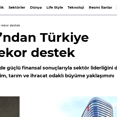
lik
Sektörler
Dünya
Life Style
Teknoloji
Resmi İlanlar
 rekor destek
’ndan Türkiye
ekor destek
nde güçlü finansal sonuçlarıyla sektör liderliğini
etim, tarım ve ihracat odaklı büyüme yaklaşımını