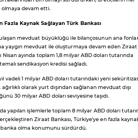
 olmaya devam etti.
En Fazla Kaynak Sağlayan Türk Bankası
ye ulaşan mevduat büyüklüğü ile bilançosunun ana fonl
na yaygın mevduat ile oluşturmaya devam eden Ziraat
lı Nisan ayında toplam 1,8 milyar ABD doları tutarında
k temalı sendikasyon kredisi sağladı.
yıl vadeli 1 milyar ABD doları tutarındaki yeni seküritiz
e, ağırlıklı olarak yurt dışından sağlanan mevduat dışı
ünü 30 milyar ABD doları seviyesine taşıdı.
yında yapılan işlemlerle toplam 8 milyar ABD doları tutar
rçekleştiren Ziraat Bankası, Türkiye'ye en fazla kayna
an banka olma konumunu sürdürdü.