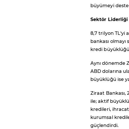
büyümeyi deste
Sektör Liderliğ
8,7 trilyon TL'y
bankası olmayı s
kredi büyüklüğün
Aynı dönemde Zi
ABD dolarına ula
büyüklüğü ise ya
Ziraat Bankası, 2
ile; aktif büyük
kredileri, ihraca
kurumsal kredile
güçlendirdi.