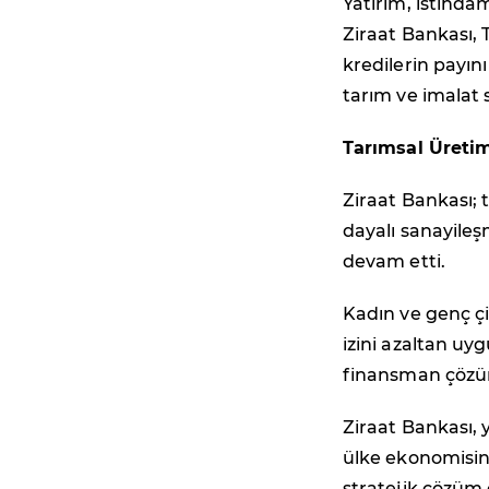
Yatırım, istihda
Ziraat Bankası, T
kredilerin payını
tarım ve imalat 
Tarımsal Üretim
Ziraat Bankası; 
dayalı sanayileş
devam etti.
Kadın ve genç çif
izini azaltan uy
finansman çözüml
Ziraat Bankası,
ülke ekonomisini
stratejik çözüm 