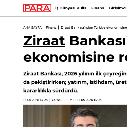
İş Dünyası Kulis
Finans
Girişimci
ANA SAYFA
Finans
Ziraat Bankası’ndan Türkiye ekonomisine
Ziraat
Bankası
ekonomisine r
Ziraat Bankası, 2026 yılının ilk çeyreği
da pekiştirirken; yatırım, istihdam, ür
kararlılıkla sürdürdü.
14.05.2026
13:08
GÜNCELLEME : 14.05.2026
13:08