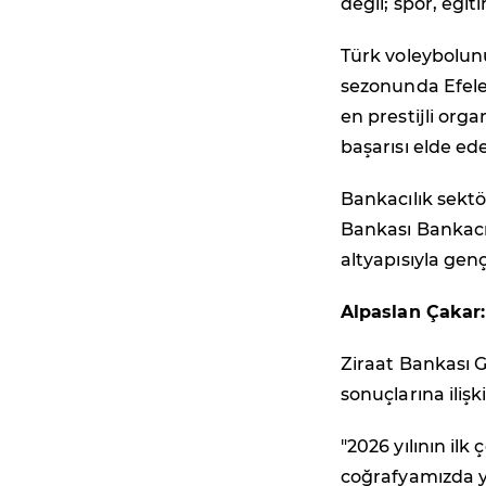
değil; spor, eğit
Türk voleybolun
sezonunda Efele
en prestijli org
başarısı elde ed
Bankacılık sektö
Bankası Bankacı
altyapısıyla gen
Alpaslan Çakar
Ziraat Bankası G
sonuçlarına iliş
"2026 yılının ilk
coğrafyamızda y