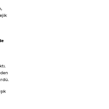
n,
ejik
de
ktı.
eden
ürdü.
aşık