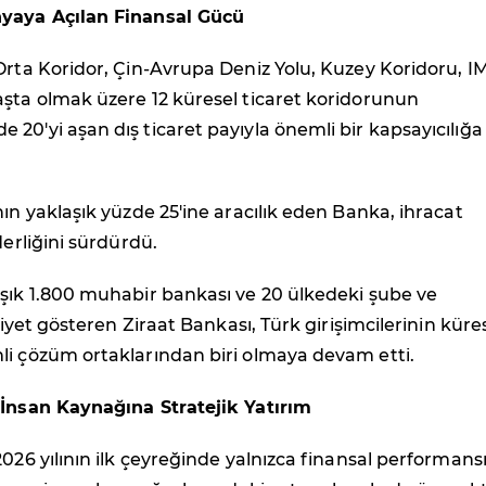
nyaya Açılan Finansal Gücü
Orta Koridor, Çin-Avrupa Deniz Yolu, Kuzey Koridoru, 
aşta olmak üzere 12 küresel ticaret koridorunun
20'yi aşan dış ticaret payıyla önemli bir kapsayıcılığa
nın yaklaşık yüzde 25'ine aracılık eden Banka, ihracat
derliğini sürdürdü.
aşık 1.800 muhabir bankası ve 20 ülkedeki şube ve
aliyet gösteren Ziraat Bankası, Türk girişimcilerinin küre
li çözüm ortaklarından biri olmaya devam etti.
 İnsan Kaynağına Stratejik Yatırım
2026 yılının ilk çeyreğinde yalnızca finansal performans