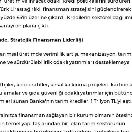
m, üretim ve ihracat odaklı kredi politikalarını sürdüren
ürk Lirası ağırlıklı finansman stratejisini güçlendirerek
 yüzde 65'in üzerine çıkardı. Kredilerin sektörel dağılı
sanayi ön plana çıktı.
de, Stratejik Finansman Liderliği
tarımsal üretimde verimlilik artışı, mekanizasyon, tarım
me ve sürdürülebilirlik odaklı yatırımları desteklemeye
tçiler, kooperatifler, kırsal kalkınma projeleri, karbon 
gulamalar ve gıda güvenliği odaklı yatırımlar için bütün
eri sunan Banka'nın tarım kredileri 1 Trilyon TL'yi aştı
 yalnızca finansman sağlayan bir kurum olmanın ötesin
n temel yapı taşlarından biri olan tarım sektörünün
ortaklarından biri olmayı sürdürürken, üreticilerin her