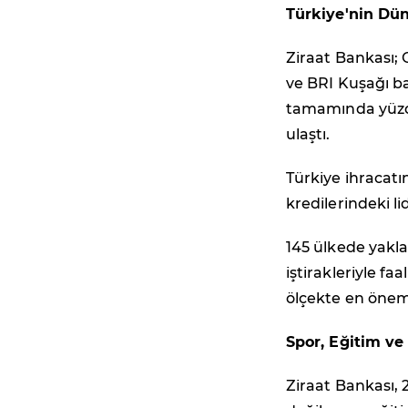
Türkiye'nin Dü
Ziraat Bankası; 
ve BRI Kuşağı b
tamamında yüzde 
ulaştı.
Türkiye ihracatı
kredilerindeki li
145 ülkede yakl
iştirakleriyle fa
ölçekte en önem
Spor, Eğitim ve
Ziraat Bankası, 