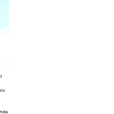
l
ini
ında