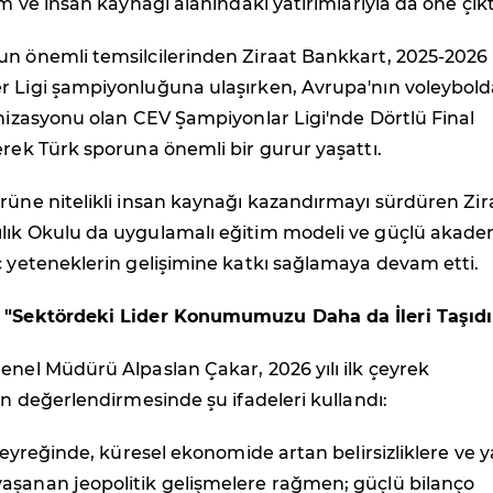
im ve insan kaynağı alanındaki yatırımlarıyla da öne çıkt
un önemli temsilcilerinden Ziraat Bankkart, 2025-2026
r Ligi şampiyonluğuna ulaşırken, Avrupa'nın voleybold
anizasyonu olan CEV Şampiyonlar Ligi'nde Dörtlü Final
erek Türk sporuna önemli bir gurur yaşattı.
rüne nitelikli insan kaynağı kazandırmayı sürdüren Zir
lık Okulu da uygulamalı eğitim modeli ve güçlü akade
ç yeteneklerin gelişimine katkı sağlamaya devam etti.
: "Sektördeki Lider Konumumuzu Daha da İleri Taşıdı
enel Müdürü Alpaslan Çakar, 2026 yılı ilk çeyrek
kin değerlendirmesinde şu ifadeleri kullandı:
 çeyreğinde, küresel ekonomide artan belirsizliklere ve 
aşanan jeopolitik gelişmelere rağmen; güçlü bilanço