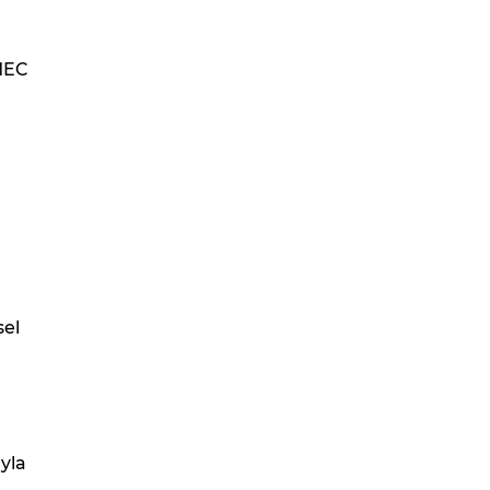
IMEC
sel
ıyla