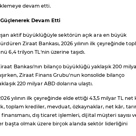
klemeye devam etti.
i Güçlenerek Devam Etti
i aşan aktif büyüklüğüyle sektörün açık ara en büyük
ürdüren Ziraat Bankası, 2026 yılının ilk çeyreğinde to
ü 6,4 trilyon TL'nin üzerine taşıdı.
raat Bankası'nın bilanço büyüklüğü yaklaşık 200 mily
şırken, Ziraat Finans Grubu'nun konsolide bilanço
klaşık 220 milyar ABD dolarına ulaştı.
026 yılının ilk çeyreğinde elde ettiği 43,5 milyar TL net 
lük, toplam krediler, mevduat, özkaynaklar, net kâr, tar
t finansmanı, dış ticaret işlemleri, dijital müşteri sayısı v
r başta olmak üzere birçok alanda sektör liderliğini