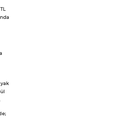
 TL
mında
a
ayak
cül
.
de;