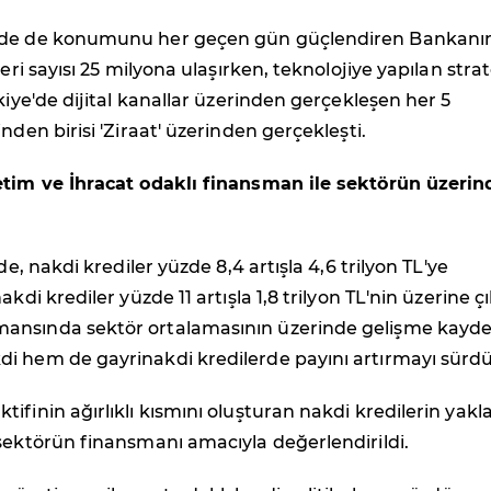
mde de konumunu her geçen gün güçlendiren Bankanı
teri sayısı 25 milyona ulaşırken, teknolojiye yapılan strat
rkiye'de dijital kanallar üzerinden gerçekleşen her 5
nden birisi 'Ziraat' üzerinden gerçekleşti.
etim ve İhracat odaklı finansman ile sektörün üzerin
nde, nakdi krediler yüzde 8,4 artışla 4,6 trilyon TL'ye
akdi krediler yüzde 11 artışla 1,8 trilyon TL'nin üzerine çı
ansında sektör ortalamasının üzerinde gelişme kayd
i hem de gayrinakdi kredilerde payını artırmayı sürd
ifinin ağırlıklı kısmını oluşturan nakdi kredilerin yakl
sektörün finansmanı amacıyla değerlendirildi.