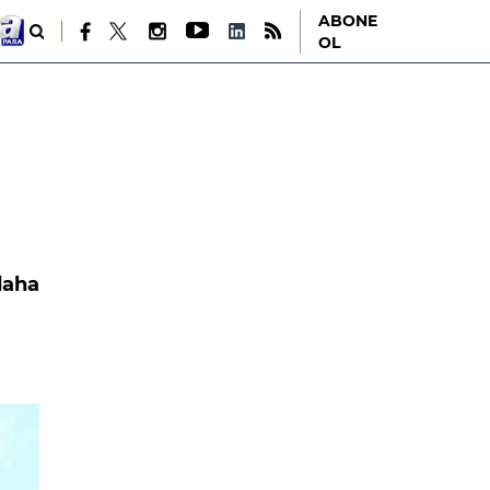
ABONE
OL
 daha