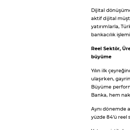
Dijital dönüşü
aktif dijital müş
yatırımlarla, Tü
bankacılık işlemi
Reel Sektör, Ür
büyüme
Yılın ilk çeyreği
ulaşırken, gayrin
Büyüme perform
Banka, hem nakd
Aynı dönemde akt
yüzde 84'ü reel 