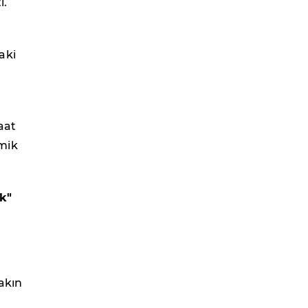
ı.
aki
aat
mik
k"
yakın