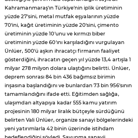
Kahramanmaraş'ın Türkiye'nin iplik üretiminin
yüzde 27'sini, metal mutfak eşyalarının yüzde
70'ini, kağıt üretiminin yüzde 20'sini, çimento
üretiminin yüzde 10'unu ve kırmızı biber
üretiminin yüzde 60'ını karşıladığını vurgulayan
Ünlüer, 500'ü aşkın ihracatçı firmanın faaliyet
gösterdiğini, ihracatın geçen yıl yüzde 13,4 artışla 1
milyar 278 milyon dolara ulaştığını belirtti. Ünlüer,
deprem sonrası 84 bin 436 bağımsız birimin
inşasına başlandığını ve bunlardan 73 bin 956'sının
tamamlandığını ifade etti. Eğitimden sağlığa,
ulaşımdan altyapıya kadar 555 kamu yatırım
projesinin 180 milyar liralık bütçeyle sürdüğünü
belirten Vali Ünlüer, organize sanayi bölgelerindeki
yeni yatırımlarla 42 binin üzerinde istihdam
hedeflendiğini söyledi. Savunma sanayii