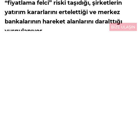
“fiyatlama felci” riski taşıdığı, şirketlerin
yatırım kararlarını ertelettiği ve merkez
bankalarının hareket alanlarını daralttığı
BİZE ULAŞIN
vurgulanıyor.
30.07.2026
13:26
GÜNCELLEME : 31.07.2026
00:01
HÜLYA GENÇ SERTKAYA/
ABD-İran savaşında
Hürmüz Boğazı'nın ardından Babülmendep
Boğazı krizinin de patlak vermesi, petrol fiyatlarını