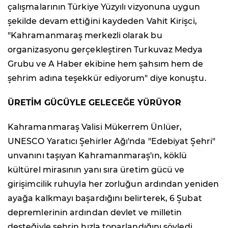
çalışmalarının Türkiye Yüzyılı vizyonuna uygun
şekilde devam ettiğini kaydeden Vahit Kirişci,
"Kahramanmaraş merkezli olarak bu
organizasyonu gerçekleştiren Turkuvaz Medya
Grubu ve A Haber ekibine hem şahsım hem de
şehrim adına teşekkür ediyorum" diye konuştu.
ÜRETİM GÜCÜYLE GELECEĞE YÜRÜYOR
Kahramanmaraş Valisi Mükerrem Ünlüer,
UNESCO Yaratıcı Şehirler Ağı'nda "Edebiyat Şehri"
unvanını taşıyan Kahramanmaraş'ın, köklü
kültürel mirasının yanı sıra üretim gücü ve
girişimcilik ruhuyla her zorluğun ardından yeniden
ayağa kalkmayı başardığını belirterek, 6 Şubat
depremlerinin ardından devlet ve milletin
desteğiyle şehrin hızla toparlandığını söyledi.