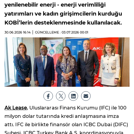
yenilenebilir enerji - enerji verimliliği
yatırımları ve kadın girişimcilerin kurduğu
KOBİ’lerin desteklenmesinde kullanılacak.
30.06.2026
16:14
GÜNCELLEME : 03.07.2026
00:01
Ak Lease
, Uluslararası Finans Kurumu (IFC) ile 100
milyon dolar tutarında kredi anlaşmasına imza
attı. IFC ile birlikte finansör olan ICBC Dubai (DIFC)
Şubesi, ICBC Turkey Bank A.Ş. koordinasyonuyla