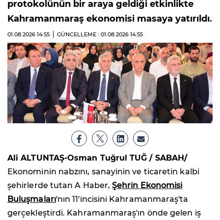
protokolünün bir araya geldiği etkinlikte
Kahramanmaraş ekonomisi masaya yatırıldı.
01.08.2026
14:55
GÜNCELLEME : 01.08.2026
14:55
Ali ALTUNTAŞ-Osman Tuğrul TUĞ / SABAH/
Ekonominin nabzını, sanayinin ve ticaretin kalbi
şehirlerde tutan A Haber,
Şehrin Ekonomisi
Buluşmaları
'nın 11'incisini Kahramanmaraş'ta
gerçekleştirdi. Kahramanmaraş'ın önde gelen iş