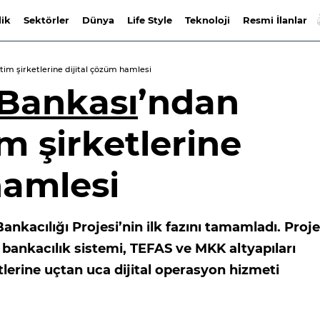
lik
Sektörler
Dünya
Life Style
Teknoloji
Resmi İlanlar
im şirketlerine dijital çözüm hamlesi
 Bankası
’ndan
m şirketlerine
hamlesi
nkacılığı Projesi’nin ilk fazını tamamladı. Proje
ankacılık sistemi, TEFAS ve MKK altyapıları
lerine uçtan uca dijital operasyon hizmeti