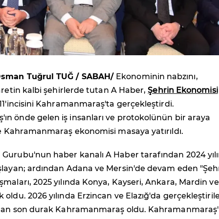
Osman Tuğrul TUĞ / SABAH/
Ekonominin nabzını,
aretin kalbi şehirlerde tutan A Haber,
Şehrin Ekonomisi
 11'incisini Kahramanmaraş'ta gerçekleştirdi.
n önde gelen iş insanları ve protokolünün bir araya
kte Kahramanmaraş ekonomisi masaya yatırıldı.
Gurubu'nun haber kanalı A Haber tarafından 2024 yıl
şlayan; ardından Adana ve Mersin'de devam eden "Şeh
maları, 2025 yılında Konya, Kayseri, Ankara, Mardin ve
oldu. 2026 yılında Erzincan ve Elazığ'da gerçekleştiril
ından son durak Kahramanmaraş oldu. Kahramanmaraş'