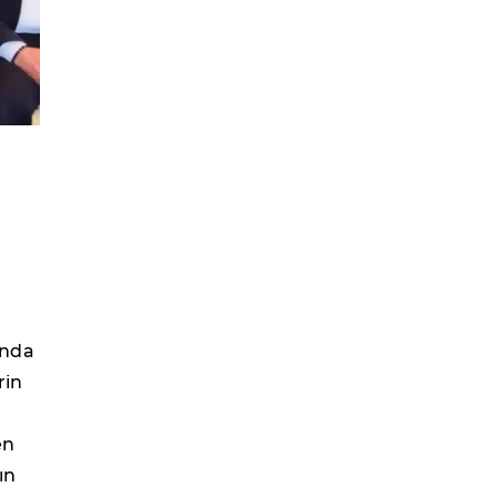
ında
rin
en
ın