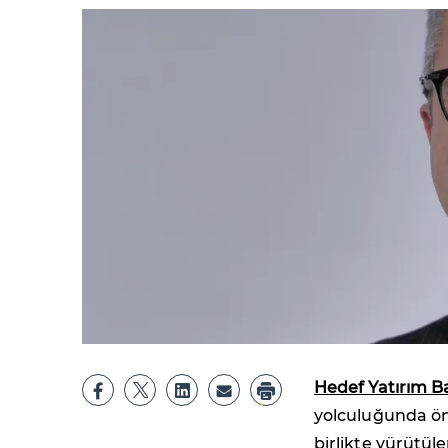
Hedef Yatırım B
yolculuğunda öne
birlikte yürütüle