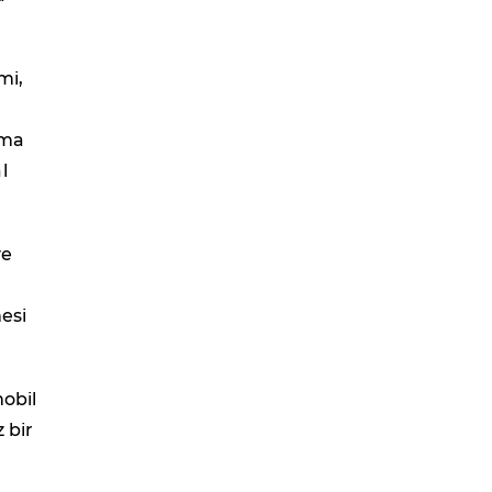
mi,
ama
l
ve
mesi
mobil
 bir