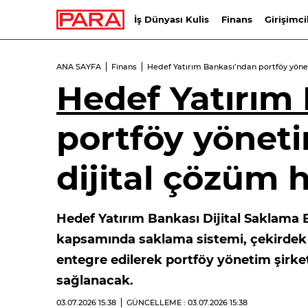
İş Dünyası Kulis
Finans
Girişimci
ANA SAYFA
Finans
Hedef Yatırım Bankası’ndan portföy yönet
Hedef Yatırım
portföy yöneti
dijital çözüm 
Hedef Yatırım Bankası Dijital Saklama Ba
kapsamında saklama sistemi, çekirdek b
entegre edilerek portföy yönetim şirket
sağlanacak.
03.07.2026
15:38
GÜNCELLEME : 03.07.2026
15:38