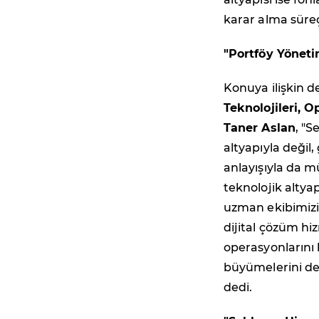
karar alma süreç
"Portföy Yöneti
Konuya ilişkin
Teknolojileri, 
Taner Aslan
, "S
altyapıyla değil,
anlayışıyla da 
teknolojik altya
uzman ekibimizi 
dijital çözüm hi
operasyonlarını 
büyümelerini de
dedi.