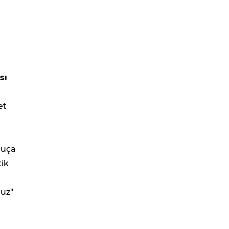
sı
et
 uça
tik
ruz"