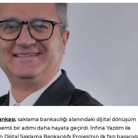
ankası
, saklama bankacılığı alanındaki dijital dönüşüm
mli bir adımı daha hayata geçirdi. İnfina Yazılım ile
n Dijital Saklama Bankacılığı Projesi'nin ilk fazı başarıyl