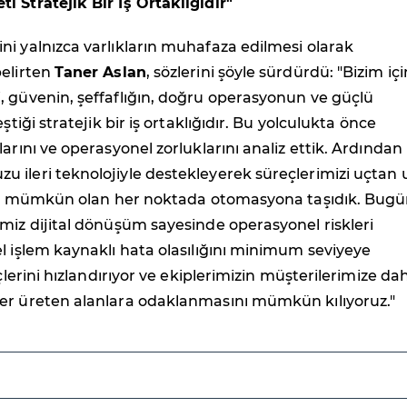
 Stratejik Bir İş Ortaklığıdır"
i yalnızca varlıkların muhafaza edilmesi olarak
belirten
Taner Aslan
, sözlerini şöyle sürdürdü: "Bizim içi
, güvenin, şeffaflığın, doğru operasyonun ve güçlü
eştiği stratejik bir iş ortaklığıdır. Bu yolculukta önce
larını ve operasyonel zorluklarını analiz ettik. Ardından
 ileri teknolojiyle destekleyerek süreçlerimizi uçtan 
k ve mümkün olan her noktada otomasyona taşıdık. Bug
miz dijital dönüşüm sayesinde operasyonel riskleri
l işlem kaynaklı hata olasılığını minimum seviyeye
eçlerini hızlandırıyor ve ekiplerimizin müşterilerimize da
er üreten alanlara odaklanmasını mümkün kılıyoruz."