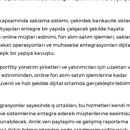
ı kapsamında saklama sistemi, çekirdek bankacılık siste
yapıları entegre bir yapıda çalışacak şekilde hayata
ce online müşteri edinimi, fon alım-satım işlemleri, sakl
bakat operasyonları ve muhasebe entegrasyonları dijita
şik bir yapıya kavuştu.
e portföy yönetim şirketleri ve yatırımcıları için uzaktan 
 ediniminden, online fon alım-satım işlemlerine kadar
venli ve hızlı şekilde dijital ortamda gerçekleştirilebil
grasyonlar sayesinde iş ortakları, bu hizmetleri kendi 
e sistemlerine entegre ederek müşterilerine kesintisiz
sunabilecek. Anlık veri paylaşımı ve gelişmiş raporlama
lara ilişkin bilgiye istenilen anda erişilmesini sağlayarak