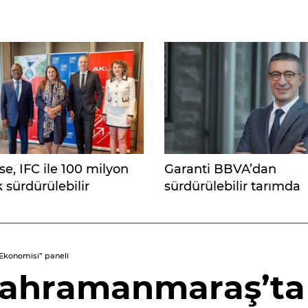
e, IFC ile 100 milyon
Garanti BBVA’dan
k sürdürülebilir
sürdürülebilir tarımda
man anlaşması
adaptasyona 30 milyo
dı
euroluk yeşil tahvil
Ekonomisi” paneli
Kahramanmaraş’ta