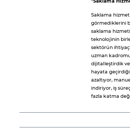
"Saklama Hizmeti
Saklama hizmetin
görmediklerini 
saklama hizmeti
teknolojinin birl
sektörün ihtiyaç
uzman kadromuzu
dijitalleştirdi
hayata geçirdiği
azaltıyor, manue
indiriyor, iş sür
fazla katma değ