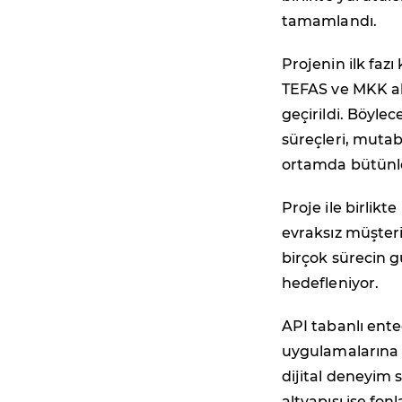
tamamlandı.
Projenin ilk faz
TEFAS ve MKK alt
geçirildi. Böyle
süreçleri, muta
ortamda bütünle
Proje ile birlikt
evraksız müşteri
birçok sürecin gü
hedefleniyor.
API tabanlı ente
uygulamalarına v
dijital deneyim 
altyapısı ise fon