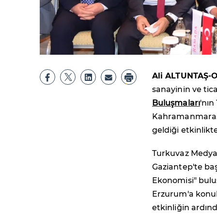
Ali ALTUNTAŞ-
sanayinin ve tic
Buluşmaları
'nın
Kahramanmaraş'ı
geldiği etkinli
Turkuvaz Medya 
Gaziantep'te ba
Ekonomisi" buluş
Erzurum'a konuk 
etkinliğin ard