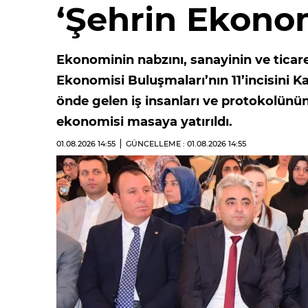
‘Şehrin Ekonom
Ekonominin nabzını, sanayinin ve ticare
Ekonomisi Buluşmaları’nın 11’incisini
önde gelen iş insanları ve protokolünü
ekonomisi masaya yatırıldı.
01.08.2026
14:55
GÜNCELLEME : 01.08.2026
14:55