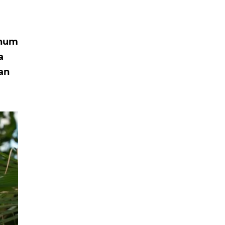
ohum
a
tan