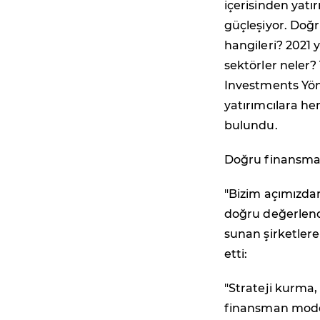
içerisinden yatı
güçleşiyor. Doğru
hangileri? 2021 
sektörler neler
Investments Yön
yatırımcılara he
bulundu.
Doğru finansman
"Bizim açımızdan
doğru değerlendi
sunan şirketlere
etti:
"Strateji kurma
finansman modell