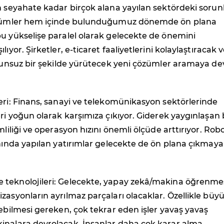
n seyahate kadar birçok alana yayılan sektördeki sorun
çözümler hem içinde bulunduğumuz dönemde ön plana
u yükselişe paralel olarak gelecekte de önemini
lıyor. Şirketler, e-ticaret faaliyetlerini kolaylaştıracak 
sorunsuz bir şekilde yürütecek yeni çözümler aramaya d
eri: Finans, sanayi ve telekomünikasyon sektörlerinde
eri yoğun olarak karşımıza çıkıyor. Giderek yaygınlaşan
mliliği ve operasyon hızını önemli ölçüde arttırıyor. Rob
anında yapılan yatırımlar gelecekte de ön plana çıkmaya
teknolojileri: Gelecekte, yapay zekâ/makina öğrenme
zasyonların ayrılmaz parçaları olacaklar. Özellikle büy
nebilmesi gereken, çok tekrar eden işler yavaş yavaş
inalara devrolacak. İnsanlar daha çok karar alma