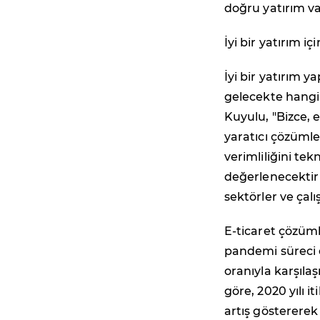
doğru yatırım vas
İyi bir yatırım i
İyi bir yatırım
gelecekte hangi 
Kuyulu, "Bizce, 
yaratıcı çözümle
verimliliğini tek
değerlenecektir
sektörler ve çalı
E-ticaret çözüml
pandemi süreci 
oranıyla karşıla
göre, 2020 yılı i
artış göstererek 