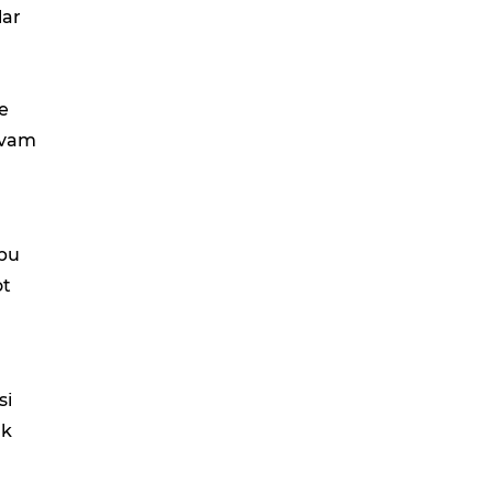
lar
ve
evam
 bu
ot
si
ük