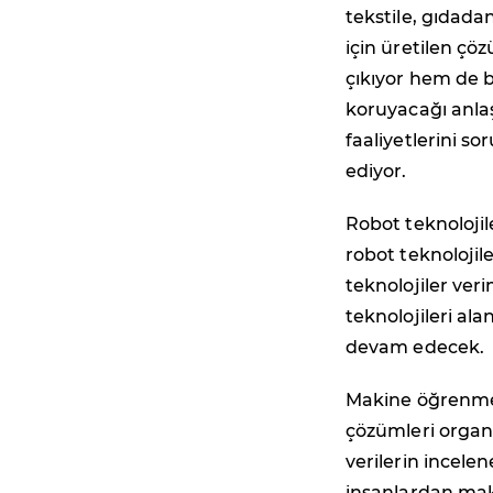
tekstile, gıdada
için üretilen 
çıkıyor hem de b
koruyacağı anlaşı
faaliyetlerini 
ediyor.
Robot teknolojil
robot teknolojil
teknolojiler veri
teknolojileri al
devam edecek.
Makine öğrenme 
çözümleri organi
verilerin incele
insanlardan mak