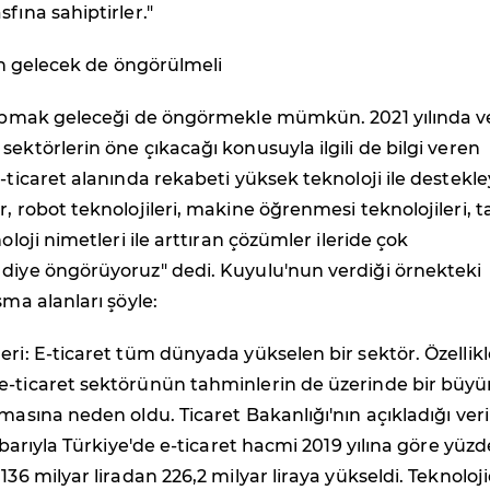
fına sahiptirler."
çin gelecek de öngörülmeli
 yapmak geleceği de öngörmekle mümkün. 2021 yılında v
sektörlerin öne çıkacağı konusuyla ilgili de bilgi veren
e-ticaret alanında rekabeti yüksek teknoloji ile destekl
r, robot teknolojileri, makine öğrenmesi teknolojileri, 
noloji nimetleri ile arttıran çözümler ileride çok
 diye öngörüyoruz" dedi. Kuyulu'nun verdiği örnekteki
şma alanları şöyle:
eri: E-ticaret tüm dünyada yükselen bir sektör. Özellikl
e-ticaret sektörünün tahminlerin de üzerinde bir büy
şmasına neden oldu. Ticaret Bakanlığı'nın açıkladığı veri
tibarıyla Türkiye'de e-ticaret hacmi 2019 yılına göre yüz
136 milyar liradan 226,2 milyar liraya yükseldi. Teknoloj