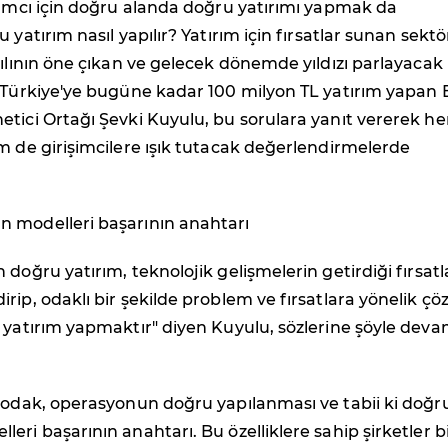
rımcı için doğru alanda doğru yatırımı yapmak da
 yatırım nasıl yapılır? Yatırım için fırsatlar sunan sektö
yılının öne çıkan ve gelecek dönemde yıldızı parlayacak
? Türkiye'ye bugüne kadar 100 milyon TL yatırım yapan 
etici Ortağı Şevki Kuyulu, bu sorulara yanıt vererek h
m de girişimcilere ışık tutacak değerlendirmelerde
 modelleri başarının anahtarı
 doğru yatırım, teknolojik gelişmelerin getirdiği fırsatl
rip, odaklı bir şekilde problem ve fırsatlara yönelik ç
 yatırım yapmaktır" diyen Kuyulu, sözlerine şöyle dev
, odak, operasyonun doğru yapılanması ve tabii ki doğr
eri başarının anahtarı. Bu özelliklere sahip şirketler b