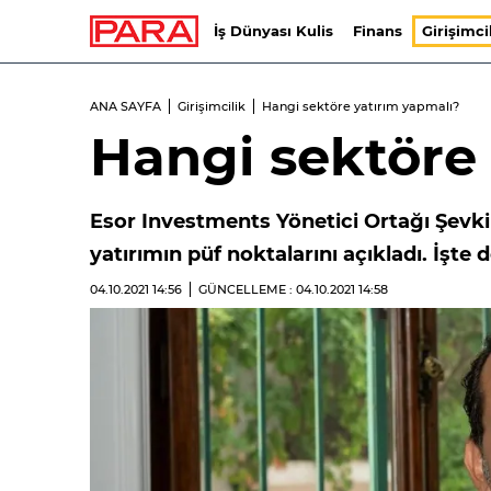
İş Dünyası Kulis
Finans
Girişimci
ANA SAYFA
Girişimcilik
Hangi sektöre yatırım yapmalı?
Hangi sektöre
Esor Investments Yönetici Ortağı Şevki 
yatırımın püf noktalarını açıkladı. İşte 
04.10.2021
14:56
GÜNCELLEME : 04.10.2021
14:58