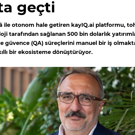
ta geçti
ekâ ile otonom hale getiren kayIQ.ai platformu, t
ji tarafından sağlanan 500 bin dolarlık yatırıml
lite güvence (QA) süreçlerini manuel bir iş olmak
kıllı bir ekosisteme dönüştürüyor.