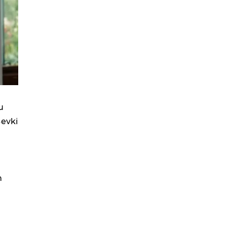
u
Şevki
n