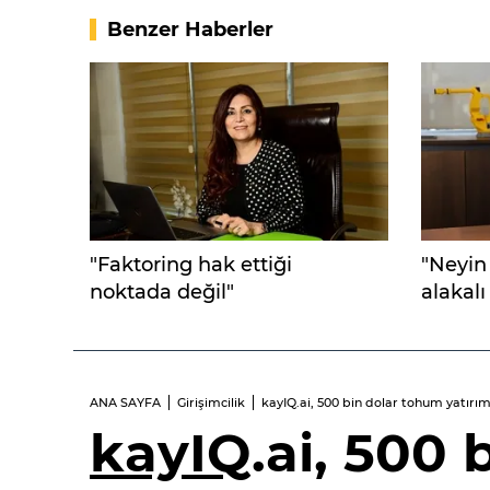
Benzer Haberler
"Faktoring hak ettiği
"Neyin
noktada değil"
alakalı
ANA SAYFA
Girişimcilik
kayIQ.ai, 500 bin dolar tohum yatırı
kayIQ
.ai, 500