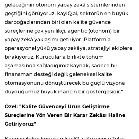
geleceğinin otonom yapay zekâ sistemlerinden
geçtiğini görüyoruz. kayIQ.ai, sektörün en büyük
darboğazlarından biri olan kalite güvence
süreçlerine çok yenilikçi, agentic (otonom) bir
yapay zekâ yaklaşımı getiriyor. Platformla
operasyonel yükü yapay zekâya, stratejiyi ekiplere
bırakıyoruz. Kurucularla birlikte tohum
aşamasında sağladığımız kaynak, sadece bir
finansman desteği değil; geleneksel kalite
otomasyonunu dönüştürecek bu güçlü vizyona
duyduğumuz büyük inancın bir göstergesidir."
Özel: "Kalite Güvenceyi Ürün Geliştirme
Süreçlerine Yön Veren Bir Karar Zekâsı Haline
Getiriyoruz"
Konuya ilişkin konuşan kayIQ.ai Kurucusu Tolga