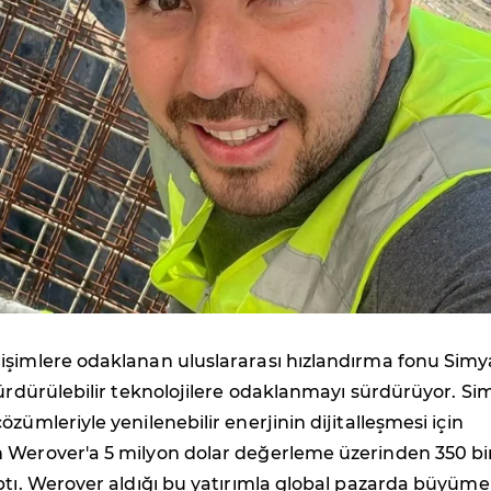
işimlere odaklanan uluslararası hızlandırma fonu Simy
sürdürülebilir teknolojilere odaklanmayı sürdürüyor. Si
zümleriyle yenilenebilir enerjinin dijitalleşmesi için
 Werover'a 5 milyon dolar değerleme üzerinden 350 bi
ptı. Werover aldığı bu yatırımla global pazarda büyüme