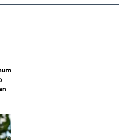
ohum
a
tan