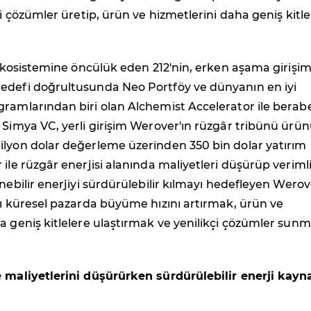
çi çözümler üretip, ürün ve hizmetlerini daha geniş kitle
m ekosistemine öncülük eden 212'nin, erken aşama girişim
edefi doğrultusunda Neo Portföy ve dünyanın en iyi
ramlarından biri olan Alchemist Accelerator ile berab
 Simya VC, yerli girişim Werover'ın rüzgâr tribünü ürü
ilyon dolar değerleme üzerinden 350 bin dolar yatırım
ile rüzgâr enerjisi alanında maliyetleri düşürüp verimli
enebilir enerjiyi sürdürülebilir kılmayı hedefleyen Werov
mı küresel pazarda büyüme hızını artırmak, ürün ve
a geniş kitlelere ulaştırmak ve yenilikçi çözümler sun
e maliyetlerini düşürürken sürdürülebilir enerji kayn