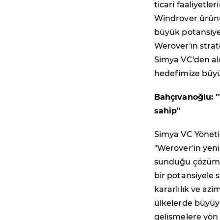
ticari faaliyetle
Windrover ürünü
büyük potansiyel
Werover'ın strat
Simya VC'den al
hedefimize büyü
Bahçıvanoğlu: "
sahip"
Simya VC Yönetic
"Werover'in yenil
sunduğu çözümle
bir potansiyele
kararlılık ve azi
ülkelerde büyüy
gelişmelere yön