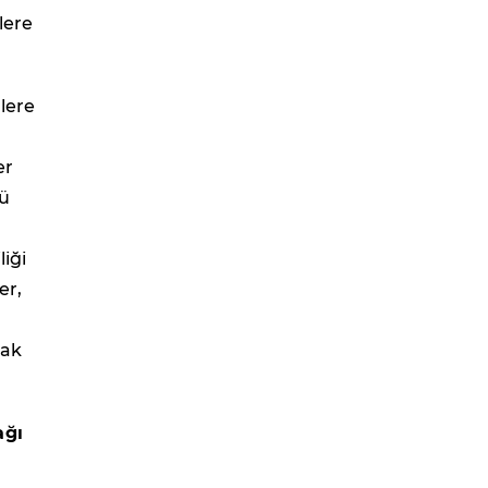
lere
lere
er
nü
liği
er,
mak
ağı