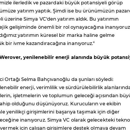
rimizle ilerledik ve pazardaki büyük potansiyeli görüp
müze yatırım yaptık. Şimdi ise bu ürünümüzün pazar
i üzerine Simya VC'den yatırım aldık. Bu yatırımın
ejik gelişiminde önemli bir rol oynayacağına inanıyoruz
dığımız yatırımın küresel bir marka haline gelme
k bir ivme kazandıracağına inanıyoruz."
Werover, yenilenebilir enerji alanında büyük potansi
i Ortağı Selma Bahçıvanoğlu da şunları söyledi:
enebilir enerji, verimlilik ve sürdürülebilirlik alanlarınd
rin, işletmelerin ve toplumun geleceği açısından büy
 sahip olduğunu düşünüyoruz. Kurucuların ve ekibin
mle yenilikçi girişimlerini başarıya taşımak için diğer
eceğine inanıyoruz. Simya VC olarak gelecekteki tekno
 vermek için çalışan girişimlere destek olmaya devam