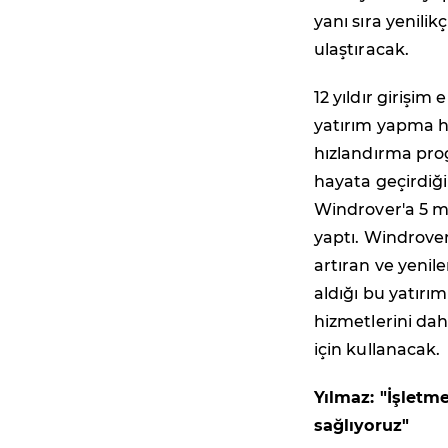
yanı sıra yenilik
ulaştıracak.
12 yıldır girişi
yatırım yapma h
hızlandırma prog
hayata geçirdiği
Windrover'a 5 m
yaptı. Windrover 
artıran ve yenil
aldığı bu yatırı
hizmetlerini dah
için kullanacak.
Yılmaz: "İşletm
sağlıyoruz"