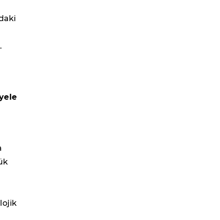
daki
.
yele
a
ük
lojik