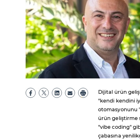
Dijital ürün geli
"kendi kendini iy
otomasyonunu "A
ürün geliştirme
"vibe coding" gi
çabasına yenilik