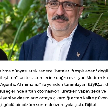
ştirme dünyası artık sadece "hataları "tespit eden" değil
ileştiren" kalite sistemlerine doğru evriliyor. Modern ka
gentic AI mimarisi" ile yeniden tanımlayan
kayIQ
.ai, d
 süreçlerinde artan otomasyon, üretken yapay zekâ ve
bi yeni yaklaşımların ortaya çıkardığı artan kalite güve
çi güçlü bir çözüm sunmak üzere yola çıktı. Dijital