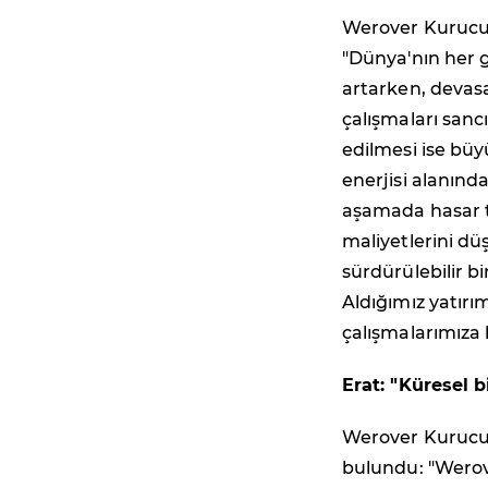
Werover Kurucu 
"Dünya'nın her g
artarken, devas
çalışmaları sanc
edilmesi ise bü
enerjisi alanınd
aşamada hasar te
maliyetlerini d
sürdürülebilir b
Aldığımız yatırı
çalışmalarımıza 
Erat: "Küresel 
Werover Kurucu 
bulundu: "Werove