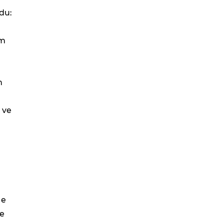
du:
ım
n
 ve
de
de