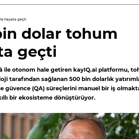
mla hayata geçti
 bin dolar tohum
ta geçti
ekâ ile otonom hale getiren kayIQ.ai platformu, t
ji tarafından sağlanan 500 bin dolarlık yatırıml
lite güvence (QA) süreçlerini manuel bir iş olmak
kıllı bir ekosisteme dönüştürüyor.