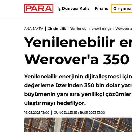
İş Dünyası Kulis
Finans
Girişimci
ANA SAYFA
Girişimcilik
Yenilenebilir enerji girişimi Werover'
Yenilenebilir e
Werover'a 350 
Yenilenebilir enerjinin dijitalleşmesi i
değerleme üzerinden 350 bin dolar yatır
büyümenin yanı sıra yenilikçi çözümler 
ulaştırmayı hedefliyor.
19.05.2023
13:00
GÜNCELLEME : 19.05.2023
13:00