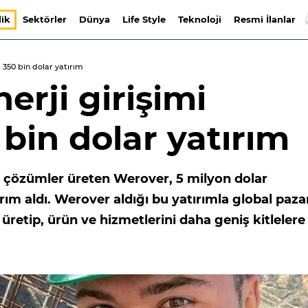
lik
Sektörler
Dünya
Life Style
Teknoloji
Resmi İlanlar
a 350 bin dolar yatırım
nerji girişimi
bin dolar yatırım
çin çözümler üreten Werover, 5 milyon dolar
ım aldı. Werover aldığı bu yatırımla global paza
üretip, ürün ve hizmetlerini daha geniş kitlelere