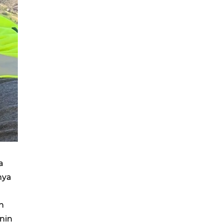
a
mya
n
nin