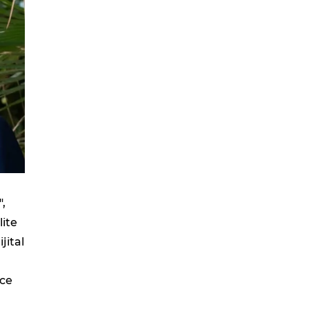
",
lite
ijital
nce