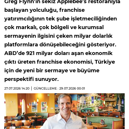
Greg Flynn’in sekiz Applebee’s restoranıyla
başlayan yolculuğu, franchise
yatırımcılığının tek şube işletmeciliğinden
çok markalı, çok bölgeli ve kurumsal
sermayenin ilgisini çeken milyar dolarlık
platformlara dönüşebileceğini gösteriyor.
ABD’de 921 milyar doları aşan ekonomik
çıktı üreten franchise ekonomisi, Türkiye
için de yeni bir sermaye ve büyüme
perspektifi sunuyor.
27.07.2026
14:20
GÜNCELLEME : 29.07.2026
00:01