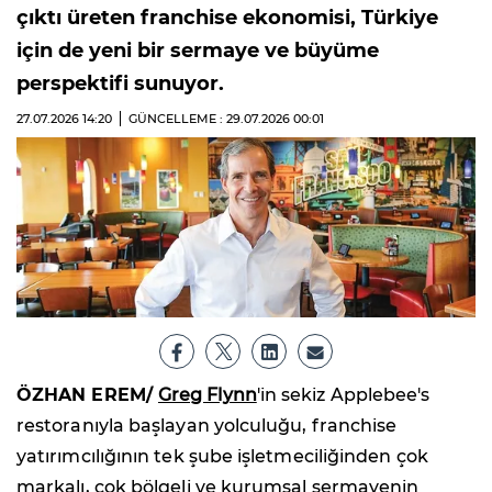
çıktı üreten franchise ekonomisi, Türkiye
için de yeni bir sermaye ve büyüme
perspektifi sunuyor.
27.07.2026
14:20
GÜNCELLEME : 29.07.2026
00:01
ÖZHAN EREM/
Greg Flynn
'in sekiz Applebee's
restoranıyla başlayan yolculuğu, franchise
yatırımcılığının tek şube işletmeciliğinden çok
markalı, çok bölgeli ve kurumsal sermayenin