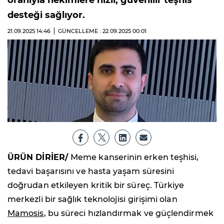
oranıyla hekimlere hızlı, güvenilir teşhis
desteği sağlıyor.
21.09.2025
14:46
GÜNCELLEME : 22.09.2025
00:01
ÜRÜN DİRİER/
Meme kanserinin erken teşhisi,
tedavi başarısını ve hasta yaşam süresini
doğrudan etkileyen kritik bir süreç. Türkiye
merkezli bir sağlık teknolojisi girişimi olan
Mamosis
, bu süreci hızlandırmak ve güçlendirmek