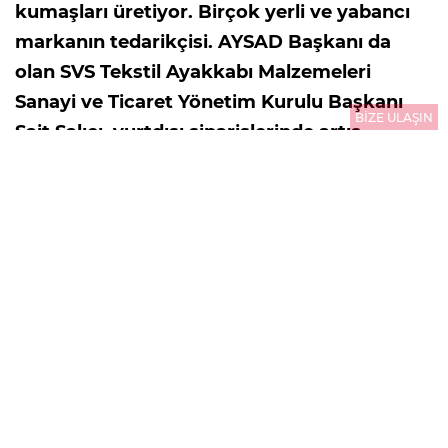
kumaşları üretiyor. Birçok yerli ve yabancı
markanın tedarikçisi. AYSAD Başkanı da
olan SVS Tekstil Ayakkabı Malzemeleri
Sanayi ve Ticaret Yönetim Kurulu Başkanı
BİZE ULAŞIN
Sait Salıcı, yurtdışı siparişlerinde artış
olduğunu vurguluyor…
09.08.2026
14:02
GÜNCELLEME : 10.08.2026
00:01
ÖZBEY MEN/
Ayakkabı sektöründe Türkiye önemli