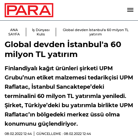
ANA
İş Dünyası
Global devden İstanbul'a 60 milyon TL
SAYFA
Kulis
yatırım
Global devden İstanbul'a 60
milyon TL yatırım
Finlandiyalı kağıt ürünleri şirketi UPM
Grubu’nun etiket malzemesi tedarikçisi UPM
Raflatac, İstanbul Sancaktepe’deki
terminalini 60 milyon TL yatırımla yeniledi.
Şirket, Türkiye’deki bu yatırımla birlikte UPM
Raflatac’ın bölgedeki merkez üssü olma
konumunu güçlendiriyor.
08.02.2022
12:44
GÜNCELLEME : 08.02.2022
12:44