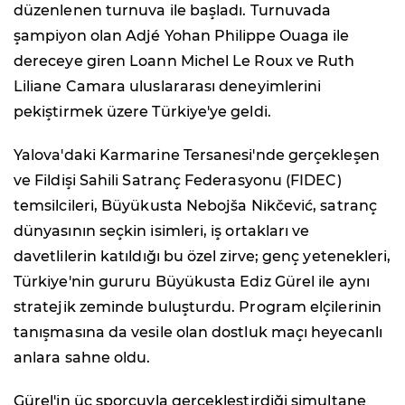
düzenlenen turnuva ile başladı. Turnuvada
şampiyon olan Adjé Yohan Philippe Ouaga ile
dereceye giren Loann Michel Le Roux ve Ruth
Liliane Camara uluslararası deneyimlerini
pekiştirmek üzere Türkiye'ye geldi.
Yalova'daki Karmarine Tersanesi'nde gerçekleşen
ve Fildişi Sahili Satranç Federasyonu (FIDEC)
temsilcileri, Büyükusta Nebojša Nikčević, satranç
dünyasının seçkin isimleri, iş ortakları ve
davetlilerin katıldığı bu özel zirve; genç yetenekleri,
Türkiye'nin gururu Büyükusta Ediz Gürel ile aynı
stratejik zeminde buluşturdu. Program elçilerinin
tanışmasına da vesile olan dostluk maçı heyecanlı
anlara sahne oldu.
Gürel'in üç sporcuyla gerçekleştirdiği simultane