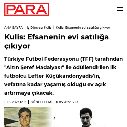
ANA SAYFA
İş Dünyası Kulis
Kulis: Efsanenin evi satılığa çıkıyor
Kulis: Efsanenin evi satılığa
çıkıyor
Türkiye Futbol Federasyonu (TFF) tarafından
"Altın Şeref Madalyası" ile ödüllendirilen ilk
futbolcu Lefter Küçükandonyadis'in,
vefatına kadar yaşamış olduğu ev açık
artırmaya çıkacak.
11.05.2022
12:13
GÜNCELLEME : 11.05.2022
12:13