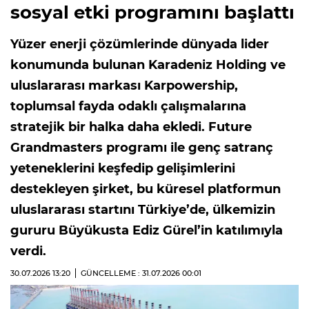
sosyal etki programını başlattı
Yüzer enerji çözümlerinde dünyada lider
konumunda bulunan Karadeniz Holding ve
uluslararası markası Karpowership,
toplumsal fayda odaklı çalışmalarına
stratejik bir halka daha ekledi. Future
Grandmasters programı ile genç satranç
yeteneklerini keşfedip gelişimlerini
destekleyen şirket, bu küresel platformun
uluslararası startını Türkiye’de, ülkemizin
gururu Büyükusta Ediz Gürel’in katılımıyla
verdi.
30.07.2026
13:20
GÜNCELLEME : 31.07.2026
00:01