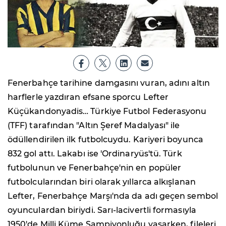
Fenerbahçe tarihine damgasını vuran, adını altın
harflerle yazdıran efsane sporcu Lefter
Küçükandonyadis… Türkiye Futbol Federasyonu
(TFF) tarafından "Altın Şeref Madalyası" ile
ödüllendirilen ilk futbolcuydu. Kariyeri boyunca
832 gol attı. Lakabı ise 'Ordinaryüs'tü. Türk
futbolunun ve Fenerbahçe'nin en popüler
futbolcularından biri olarak yıllarca alkışlanan
Lefter, Fenerbahçe Marşı'nda da adı geçen sembol
oyunculardan biriydi. Sarı-lacivertli formasıyla
1950'de Milli Küme Şampiyonluğu yaşarken, fileleri