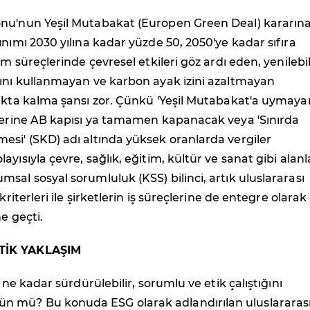
nu'nun Yeşil Mutabakat (Europen Green Deal) kararın
ınımı 2030 yılına kadar yüzde 50, 2050'ye kadar sıfıra
im süreçlerinde çevresel etkileri göz ardı eden, yenilebil
rını kullanmayan ve karbon ayak izini azaltmayan
yakta kalma şansı zor. Çünkü 'Yeşil Mutabakat'a uymaya
nlerine AB kapısı ya tamamen kapanacak veya 'Sınırda
si' (SKD) adı altında yüksek oranlarda vergiler
ayısıyla çevre, sağlık, eğitim, kültür ve sanat gibi alan
sal sosyal sorumluluk (KSS) bilinci, artık uluslararası
 kriterleri ile şirketlerin iş süreçlerine de entegre olara
e geçti.
TİK YAKLAŞIM
n ne kadar sürdürülebilir, sorumlu ve etik çalıştığını
 mü? Bu konuda ESG olarak adlandırılan uluslararas