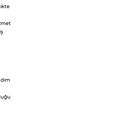
ikte
izmet
iş
 adım
lduğu