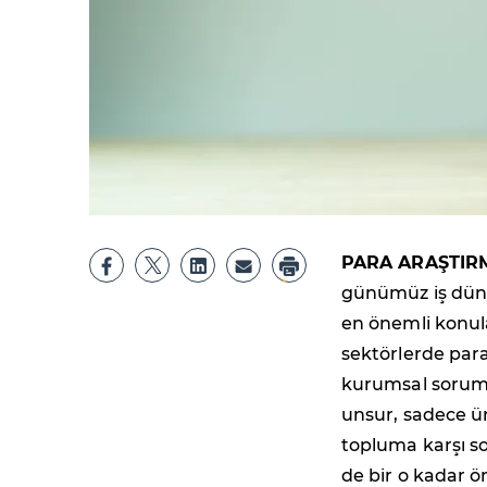
PARA ARAŞTIR
günümüz iş düny
en önemli konula
sektörlerde para
kurumsal soruml
unsur, sadece ür
topluma karşı so
de bir o kadar ö