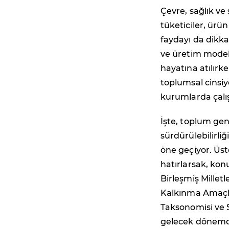
Çevre, sağlık ve
tüketiciler, ürün
faydayı da dikka
ve üretim modell
hayatına atılırke
toplumsal cinsiy
kurumlarda çalış
İşte, toplum gen
sürdürülebilirliğ
öne geçiyor. Üst
hatırlarsak, kon
Birleşmiş Milletl
Kalkınma Amaçlar
Taksonomisi ve 
gelecek dönemde 