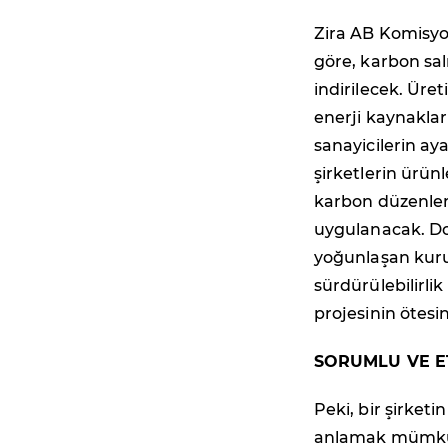
Zira AB Komisyo
göre, karbon sal
indirilecek. Üret
enerji kaynakla
sanayicilerin a
şirketlerin ürü
karbon düzenleme
uygulanacak. Dol
yoğunlaşan kurum
sürdürülebilirlik
projesinin ötesin
SORUMLU VE E
Peki, bir şirketi
anlamak mümkün