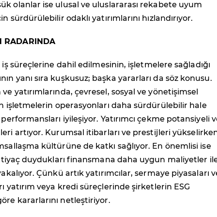
k olanlar ise ulusal ve uluslararası rekabete uyum
n sürdürülebilir odaklı yatırımlarını hızlandırıyor.
IN RADARINDA
 iş süreçlerine dahil edilmesinin, işletmelere sağladığı
nın yanı sıra kuşkusuz; başka yararları da söz konusu.
 ve yatırımlarında, çevresel, sosyal ve yönetişimsel
en işletmelerin operasyonları daha sürdürülebilir hale
 performansları iyileşiyor. Yatırımcı çekme potansiyeli 
ri artıyor. Kurumsal itibarları ve prestijleri yükselirken
msallaşma kültürüne de katkı sağlıyor. En önemlisi ise
 ihtiyaç duydukları finansmana daha uygun maliyetler il
yakalıyor. Çünkü artık yatırımcılar, sermaye piyasaları v
rı yatırım veya kredi süreçlerinde şirketlerin ESG
re kararlarını netleştiriyor.