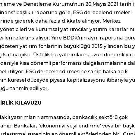
nleme ve Denetleme Kurumu'nun 26 Mayıs 2021 tarihli
Finans" başlıklı raporuna göre, ESG derecelendirmeleri
lerinde giderek daha fazla dikkate alınıyor. Merkez
 yöneticileri ve kurumsal yatırımcılar yatırım kararlarını
terleri referans alıyor. Yine BDDK'nın aynı raporuna göre
 gözeten yatırım fonlarının büyüklüğü 2015 yılından bu 
ç katına çıktı. Üstelik bu yatırımların, uzun dönemli yat
nedeniyle kısa dönemli performans dalgalanmalarına d
 belirtiliyor. ESG derecelendirmesine sahip halka açık
ının küresel düzeyde piyasa kapitalizasyonu itibarıyla y
uğu tahmin ediliyor.
İRLİK KILAVUZU
daklı yatırımların artmasında, bankacılık sektörü çok
sahip. Bankalar, 'ekonomiyi yeşillendirme' veya bir baş
uzlaştırma' sürecinin en önemli aktörlerinden biri. Çün