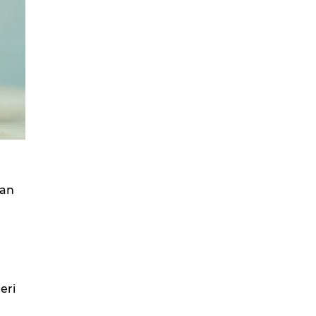
dan
eri