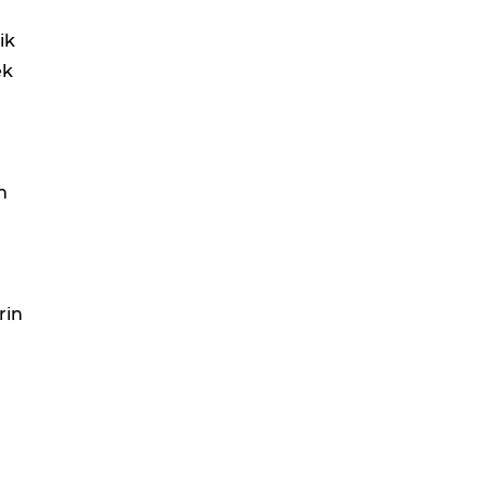
ik
ek
n
rin