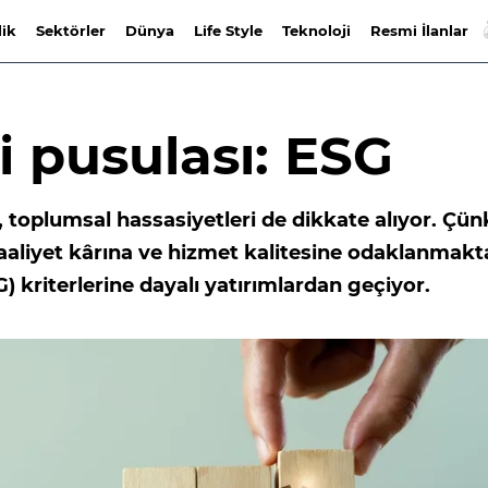
lik
Sektörler
Dünya
Life Style
Teknoloji
Resmi İlanlar
i pusulası: ESG
, toplumsal hassasiyetleri de dikkate alıyor. Çü
faaliyet kârına ve hizmet kalitesine odaklanmak
) kriterlerine dayalı yatırımlardan geçiyor.