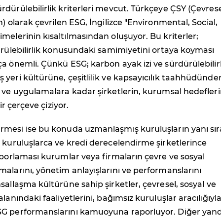
dürülebilirlik kriterleri mevcut. Türkçeye ÇSY (Çevrese
) olarak çevrilen ESG, İngilizce "Environmental, Social,
melerinin kısaltılmasından oluşuyor. Bu kriterler;
ürülebilirlik konusundaki samimiyetini ortaya koyması
a önemli. Çünkü ESG; karbon ayak izi ve sürdürülebilirl
yeri kültürüne, çeşitlilik ve kapsayıcılık taahhüdünde
 ve uygulamalara kadar şirketlerin, kurumsal hedefler
bir çerçeve çiziyor.
rmesi ise bu konuda uzmanlaşmış kuruluşların yanı sır
 kuruluşlarca ve kredi derecelendirme şirketlerince
aporlaması kurumlar veya firmaların çevre ve sosyal
alarını, yönetim anlayışlarını ve performanslarını
sallaşma kültürüne sahip şirketler, çevresel, sosyal ve
lanındaki faaliyetlerini, bağımsız kuruluşlar aracılığıyl
G performanslarını kamuoyuna raporluyor. Diğer yan