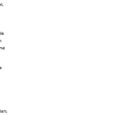
l,
ik
n
ine
a
a
dan;