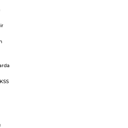
a
ir
n
larda
k KSS
ı