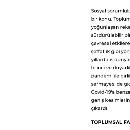
Sosyal sorumlulu
bir konu. Toplum
yoğunlaşan rekab
sürdürülebilir bi
çevresel etkilere,
şeffaflık gibi y
yıllarda iş düny
bilinci ve duyarlı
pandemi ile birl
sermayesi de gid
Covid-19'a benze
geniş kesimlerin
çıkardı.
TOPLUMSAL FA