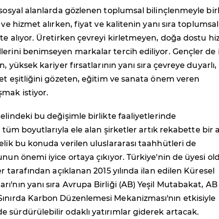
 sosyal alanlarda gözlenen toplumsal bilinçlenmeyle birl
 ve hizmet alırken, fiyat ve kalitenin yanı sıra toplumsal
te alıyor. Üretirken çevreyi kirletmeyen, doğa dostu h
erini benimseyen markalar tercih ediliyor. Gençler de 
n, yüksek kariyer fırsatlarının yanı sıra çevreye duyarlı,
et eşitliğini gözeten, eğitim ve sanata önem veren
mak istiyor.
elindeki bu değişimle birlikte faaliyetlerinde
i tüm boyutlarıyla ele alan şirketler artık rekabette bir
elik bu konuda verilen uluslararası taahhütleri de
unun önemi iyice ortaya çıkıyor. Türkiye'nin de üyesi o
er tarafından açıklanan 2015 yılında ilan edilen Küresel
ı'nın yanı sıra Avrupa Birliği (AB) Yeşil Mutabakat, AB
Sınırda Karbon Düzenlemesi Mekanizması'nın etkisiyle
sürdürülebilir odaklı yatırımlar giderek artacak.