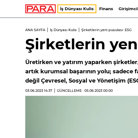
İş Dünyası Kulis
Finans
Girişimci
ANA SAYFA
İş Dünyası Kulis
Şirketlerin yeni pusulası: ESG
Şirketlerin yen
Üretirken ve yatırım yaparken şirketler
artık kurumsal başarının yolu; sadece 
değil Çevresel, Sosyal ve Yönetişim (ESG
03.06.2023
14:37
GÜNCELLEME : 05.06.2023
00:00