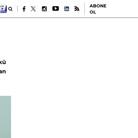
ABONE
OL
nkü
tan