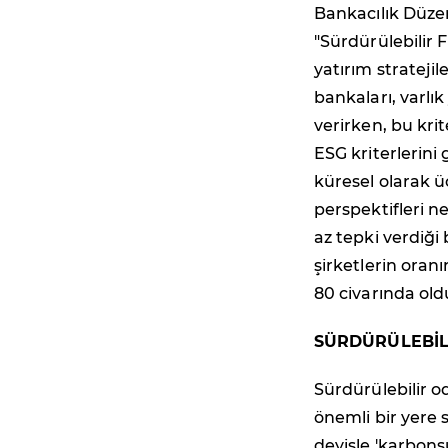
Bankacılık Düze
"Sürdürülebilir 
yatırım strateji
bankaları, varlık
verirken, bu kri
ESG kriterlerini
küresel olarak ü
perspektifleri 
az tepki verdiği
şirketlerin oran
80 civarında old
SÜRDÜRÜLEBİL
Sürdürülebilir o
önemli bir yere 
deyişle 'karbons