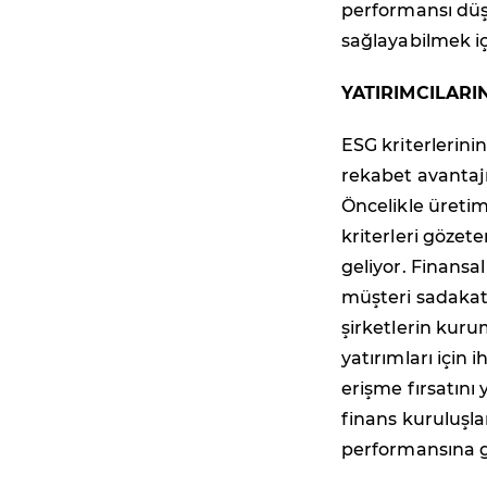
performansı düşü
sağlayabilmek içi
YATIRIMCILAR
ESG kriterlerinin
rekabet avantajı
Öncelikle üretim
kriterleri gözet
geliyor. Finansal
müşteri sadakatle
şirketlerin kuru
yatırımları için
erişme fırsatını 
finans kuruluşla
performansına gö