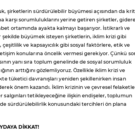
k, şirketlerin sürdürülebilir büyümesi açısından da krit
a karşı sorumluluklarını yerine getiren şirketler, gider
et ortamında ayakta kalmayı başarıyor. İstikrarlı ve
r şekilde büyümek isteyen şirketlerin, iklim krizi gibi
 çeşitlilik ve kapsayıcılık gibi sosyal faktörlere, etik ve
önetişim konularına öncelik vermesi gerekiyor. Çünkü so
asının yanı sıra toplum genelinde de sosyal sorumluluk
lığının arttığını gözlemliyoruz. Özellikle iklim krizi ve
ikte tüketici davranışları yeniden şekillenirken insan
erek önem kazandı. İklim krizinin ve çevresel felaketle
r salgınları tetikleyeceğine ilişkin endişeler, toplumun
de sürdürülebilirlik konusundaki tercihleri ön plana
YDAYA DİKKAT!