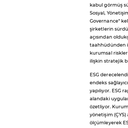
kabul görmüş sür
Sosyal, Yönetişim
Governance" keli
şirketlerin sürd
açısından oldukç
taahhüdünden iş 
kurumsal riskler
ilişkin stratejik 
ESG derecelendi
endeks sağlayıcı
yapılıyor. ESG r
alandaki uygulam
özetliyor. Kurum
yönetişim (ÇYS) a
ölçümleyerek ES