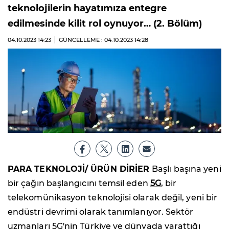
teknolojilerin hayatımıza entegre
edilmesinde kilit rol oynuyor… (2. Bölüm)
04.10.2023
14:23
GÜNCELLEME : 04.10.2023
14:28
PARA TEKNOLOJİ/ ÜRÜN DİRİER
Başlı başına yeni
bir çağın başlangıcını temsil eden
5G
, bir
telekomünikasyon teknolojisi olarak değil, yeni bir
endüstri devrimi olarak tanımlanıyor. Sektör
uzmanları 5G'nin Türkiye ve dünyada yarattığı