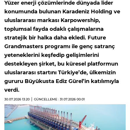
Yüzer enerji çözümlerinde dünyada lider
konumunda bulunan Karadeniz Holding ve
uluslararası markası Karpowership,
toplumsal fayda odaklı çalışmalarına
stratejik bir halka daha ekledi. Future
Grandmasters programı ile genç satranç
yeteneklerini keşfedip gelişimlerini
destekleyen şirket, bu küresel platformun
uluslararası startını Türkiye’de, ülkemizin
gururu Büyükusta Ediz Gürel’in katılımıyla
verdi.
30.07.2026
13:20
GÜNCELLEME : 31.07.2026
00:01