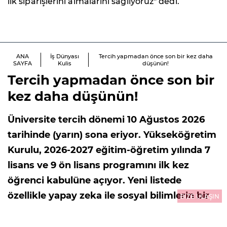
ilk siparişlerini almalarını sağlıyoruz" dedi.
ANA
İş Dünyası
Tercih yapmadan önce son bir kez daha
SAYFA
Kulis
düşünün!
Tercih yapmadan önce son bir
kez daha düşünün!
Üniversite tercih dönemi 10 Ağustos 2026
tarihinde (yarın) sona eriyor. Yükseköğretim
Kurulu, 2026-2027 eğitim-öğretim yılında 7
lisans ve 9 ön lisans programını ilk kez
öğrenci kabulüne açıyor. Yeni listede
özellikle yapay zeka ile sosyal bilimlerin bir
BİZE ULAŞIN
araya getirildiği bölümler dikkat çekiyor.
Yeni açılan bu bölümleri ve piyasada en çok