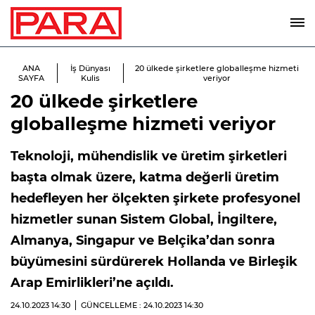
ANA
İş Dünyası
20 ülkede şirketlere globalleşme hizmeti
SAYFA
Kulis
veriyor
20 ülkede şirketlere
globalleşme hizmeti veriyor
Teknoloji, mühendislik ve üretim şirketleri
başta olmak üzere, katma değerli üretim
hedefleyen her ölçekten şirkete profesyonel
hizmetler sunan Sistem Global, İngiltere,
Almanya, Singapur ve Belçika’dan sonra
büyümesini sürdürerek Hollanda ve Birleşik
Arap Emirlikleri’ne açıldı.
24.10.2023
14:30
GÜNCELLEME : 24.10.2023
14:30