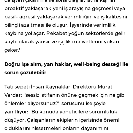
da işten çıkarılma ile sona ulaşılır. İstifa kişinin
proaktif yaklaşarak yeni iş arayışına geçmesi veya
pasif- agresif yaklaşarak verimliliğini ve iş kalitesini
bilinçli azaltması ile oluşur. İşyerinde verimlilik
kaybına yol açar. Rekabet yoğun sektörlerde gelir
kaybı olarak yansır ve işçilik maliyetlerini yukarı
çeker.''
Doğru işe alım, yan haklar, well-being desteği ile
sorun çözülebilir
Tatilsepeti İnsan Kaynakları Direktörü Murat
Vardar; ''sessiz istifanın önüne geçmek için ne gibi
önlemler alıyorsunuz?'' sorusunu ise şöyle
yanıtlıyor: ''Bu konuda yöneticilere sorumluluk
düşüyor. Çalışanların ekiplerin içerisinde önemli
olduklarını hissetmeleri onların dayanımını