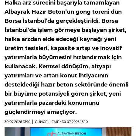
Halka arz sürecini başarıyla tamamlayan
Albayrak Hazır Beton’un gong töreni dün
Borsa İstanbul’da gerçekleştirildi. Borsa
İstanbul’da işlem görmeye başlayan şirket,
halka arzdan elde edeceği kaynağı yeni
üretim tesisleri, kapasite artışı ve inovatif
yatırımlarla büyümesini hızlandırmak için
kullanacak. Kentsel dönüşüm, altyapı
yatırımları ve artan konut ihtiyacının
desteklediği hazır beton sektöründe önemli
bir büyüme potansiyeli gören şirket, yeni
yatırımlarla pazardaki konumunu
güçlendirmeyi amaçlıyor.
30.07.2026
13:10
GÜNCELLEME : 30.07.2026
13:10