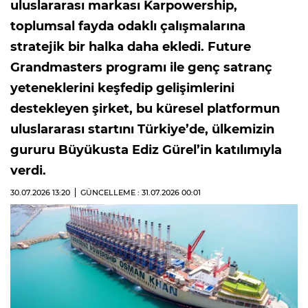
uluslararası markası Karpowership,
toplumsal fayda odaklı çalışmalarına
stratejik bir halka daha ekledi. Future
Grandmasters programı ile genç satranç
yeteneklerini keşfedip gelişimlerini
destekleyen şirket, bu küresel platformun
uluslararası startını Türkiye’de, ülkemizin
gururu Büyükusta Ediz Gürel’in katılımıyla
verdi.
30.07.2026
13:20
GÜNCELLEME : 31.07.2026
00:01