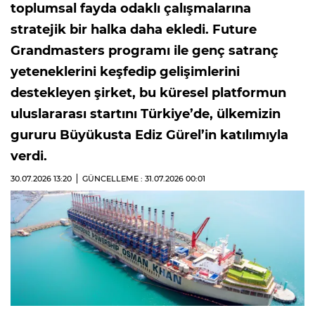
toplumsal fayda odaklı çalışmalarına
stratejik bir halka daha ekledi. Future
Grandmasters programı ile genç satranç
yeteneklerini keşfedip gelişimlerini
destekleyen şirket, bu küresel platformun
uluslararası startını Türkiye’de, ülkemizin
gururu Büyükusta Ediz Gürel’in katılımıyla
verdi.
30.07.2026
13:20
GÜNCELLEME : 31.07.2026
00:01