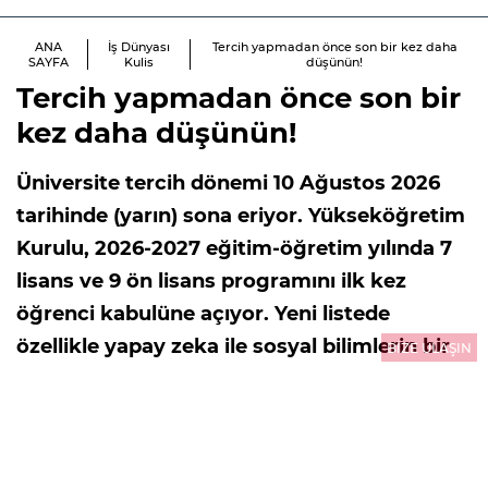
ANA
İş Dünyası
Tercih yapmadan önce son bir kez daha
SAYFA
Kulis
düşünün!
Tercih yapmadan önce son bir
kez daha düşünün!
Üniversite tercih dönemi 10 Ağustos 2026
tarihinde (yarın) sona eriyor. Yükseköğretim
Kurulu, 2026-2027 eğitim-öğretim yılında 7
lisans ve 9 ön lisans programını ilk kez
öğrenci kabulüne açıyor. Yeni listede
özellikle yapay zeka ile sosyal bilimlerin bir
BİZE ULAŞIN
araya getirildiği bölümler dikkat çekiyor.
Yeni açılan bu bölümleri ve piyasada en çok
aranan mezunları araştırdık.
07.08.2026
14:38
GÜNCELLEME : 09.08.2026
00:01