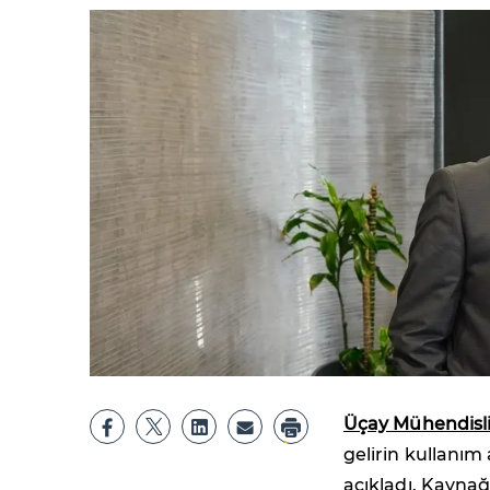
Üçay Mühendisl
gelirin kullanım
açıkladı. Kayna