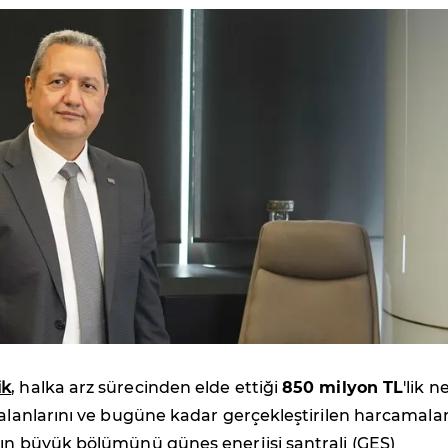
ik
, halka arz sürecinden elde ettiği
850 milyon TL
'lik n
 alanlarını ve bugüne kadar gerçekleştirilen harcamalar
ğın büyük bölümünü güneş enerjisi santrali (GES)