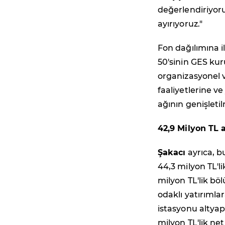
değerlendiriyor
ayırıyoruz."
Fon dağılımına i
50'sinin GES kur
organizasyonel v
faaliyetlerine ve
ağının genişleti
42,9 Milyon TL 
Şakacı
ayrıca, b
44,3 milyon TL'li
milyon TL'lik b
odaklı yatırımlar
istasyonu altyapı
milyon TL'lik ne