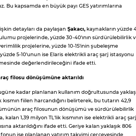
uz. Bu kapsamda en büyük payı GES yatırımlarına
lişkin detayları da paylaşan
Şakacı,
kaynakların yüzde 
ulumu projelerinde, yüzde 30-40'ının sürdürülebilirlik 
erimlilik projelerine, yüzde 10-15'inin şubeleşme
 yüzde 5-10'unun ise Elaris elektrikli araç şarj istasyonu
lmesinde değerlendirileceğini ifade etti.
araç filosu dönüşümüne aktarıldı
ugüne kadar planlanan kullanım doğrultusunda yaklaş
k kısmın fiilen harcandığını belirterek, bu tutarın 42,9
ölümünün araç filosunun dönüşümü ve sürdürülebilirlik
a, kalan 1,39 milyon TL'lik kısmının ise elektrikli araç şar
sına aktarıldığını ifade etti. Geriye kalan yaklaşık 806
t fonun ise planlanan yatırım takvimi çerçevesinde