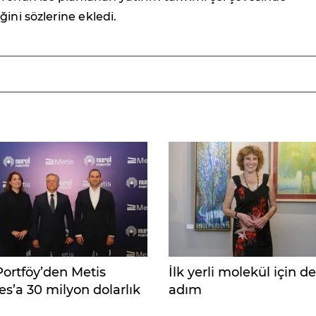
ini sözlerine ekledi.
Portföy’den Metis
İlk yerli molekül için d
s’a 30 milyon dolarlık
adım
m hamlesi