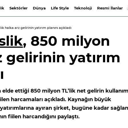
lik
Sektörler
Dünya
Life Style
Teknoloji
Resmi İlanlar
ik halka arz gelirinin yatırım planını açıkladı
lik
, 850 milyon
z gelirinin yatırım
ı
elde ettiği 850 milyon TL’lik net gelirin kullanı
rilen harcamaları açıkladı. Kaynağın büyük
 yatırımlarına ayıran şirket, bugüne kadar sağla
ın fiilen harcandığını paylaştı.