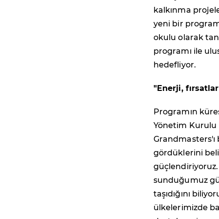
kalkınma projele
yeni bir program 
okulu olarak ta
programı ile ulu
hedefliyor.
"Enerji, fırsatl
Programın küres
Yönetim Kurulu
Grandmasters'ı b
gördüklerini beli
güçlendiriyoruz.
sunduğumuz güve
taşıdığını biliy
ülkelerimizde ba