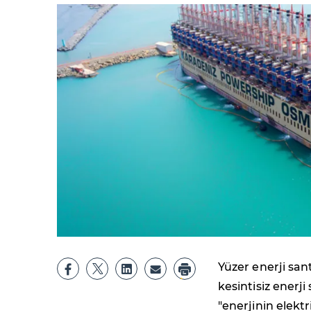
Yüzer enerji san
kesintisiz enerj
"enerjinin elekt