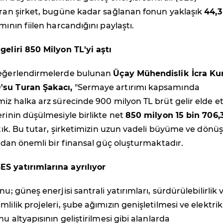
ıran şirket, bugüne kadar sağlanan fonun yaklaşık
44,3
ısmının fiilen harcandığını paylaştı.
geliri 850 Milyon TL'yi aştı
değerlendirmelerde bulunan
Üçay Mühendislik İcra Ku
'su Turan Şakacı,
"Sermaye artırımı kapsamında
miz halka arz sürecinde 900 milyon TL brüt gelir elde et
erinin düşülmesiyle birlikte net
850 milyon 15 bin 706,
aştık. Bu tutar, şirketimizin uzun vadeli büyüme ve dön
sından önemli bir finansal güç oluşturmaktadır.
S yatırımlarına ayrılıyor
nu; güneş enerjisi santrali yatırımları, sürdürülebilirlik 
lilik projeleri, şube ağımızın genişletilmesi ve elektrikl
nu altyapısının geliştirilmesi gibi alanlarda