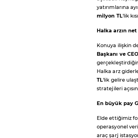
yatırımlarına ay
milyon TL
'lik k
Halka arzın net 
Konuya ilişkin 
Başkanı ve CEO
gerçekleştirdiği
Halka arz giderl
TL
'lik gelire ul
stratejileri açı
En büyük pay GE
Elde ettiğimiz fo
operasyonel verim
araç şarj istasyo