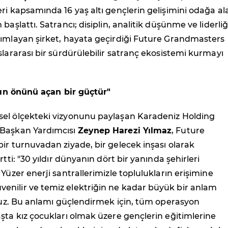
ri kapsamında 16 yaş altı gençlerin gelişimini odağa al
başlattı. Satrancı; disiplin, analitik düşünme ve liderliğ
nımlayan şirket, hayata geçirdiği Future Grandmasters
slararası bir sürdürülebilir satranç ekosistemi kurmayı
arın önünü açan bir güçtür"
el ölçekteki vizyonunu paylaşan Karadeniz Holding
 Başkan Yardımcısı
Zeynep Harezi Yılmaz
, Future
ir turnuvadan ziyade, bir gelecek inşası olarak
rtti: "30 yıldır dünyanın dört bir yanında şehirleri
 Yüzer enerji santrallerimizle toplulukların erişimine
nilir ve temiz elektriğin ne kadar büyük bir anlam
oruz. Bu anlamı güçlendirmek için, tüm operasyon
şta kız çocukları olmak üzere gençlerin eğitimlerine