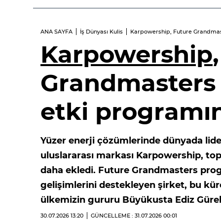
ANA SAYFA
İş Dünyası Kulis
Karpowership, Future Grandmaste
Karpowership
Grandmasters i
etki programın
Yüzer enerji çözümlerinde dünyada li
uluslararası markası Karpowership, topl
daha ekledi. Future Grandmasters progr
gelişimlerini destekleyen şirket, bu kür
ülkemizin gururu Büyükusta Ediz Gürel’i
30.07.2026
13:20
GÜNCELLEME : 31.07.2026
00:01