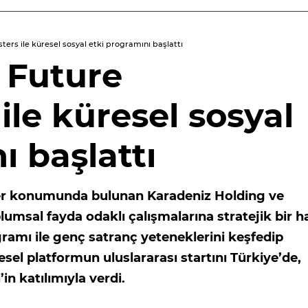
rs ile küresel sosyal etki programını başlattı
, Future
le küresel sosyal
ı başlattı
der konumunda bulunan Karadeniz Holding ve
umsal fayda odaklı çalışmalarına stratejik bir h
amı ile genç satranç yeteneklerini keşfedip
esel platformun uluslararası startını Türkiye’de,
n katılımıyla verdi.