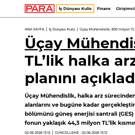
İş Dünyası Kulis
Finans
Girişimci
ANA SAYFA
İş Dünyası Kulis
Üçay Mühendislik, 850 milyon TL’l
Üçay Mühendis
TL’lik halka ar
planını açıklad
Üçay Mühendislik, halka arz sürecinden 
alanlarını ve bugüne kadar gerçekleşti
bölümünü güneş enerjisi santrali (GES)
fonun yaklaşık 44,3 milyon TL’lik kısmın
02.06.2026
13:12
GÜNCELLEME : 02.06.2026
13:12