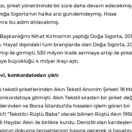
ızı, şirket yönetiminde bir süre daha devam edecekmiş
ğa Sigorta'nın halka arzı gündemdeymiş. Hisse
onra bu adım atılacakmış.
aşkanlığı'nı Nihat Kırmızı'nın yaptığı Doğa Sigorta, 20
ş. Hayat dışındaki tüm branşlarda olan Doğa Sigorta, 2
ışı ile girmişti. 530 milyon liralık sermaye artışı ile şirk
e büyüklüğü 4 milyar lirayı aştı.
evi, konkordatodan çıktı
ü tekstil şirketlerinden Akın Tekstil Anonim Şirketi 18 M
nkordatoya gitmişti. Akın Tekstil sıradan bir şirket deği
lerinden ve Borsa İstanbul'da hisseleri işlem gören bir
til'i "Tekstilci Rüştü Baba" olarak bilinen Rüştü Akın 195
li Haydar Akın ile birlikte kurdu. Denizlili olan kardeşle
asının dokuma tezgahlarının başına geçerek iş hayatın