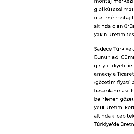
montaj merkezi 
gibi küresel mar
üretim/montaj te
altında olan ürün
yakın üretim tesi
Sadece Türkiye'
Bunun adı Gümrü
geliyor diyebilir
amacıyla Ticaret
(gözetim fiyatı)
hesaplanması. F
belirlenen gözet
yerli üretimi ko
altındaki cep te
Türkiye'de üretm