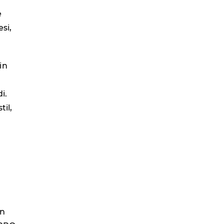
e
si,
in
i.
til,
e
on