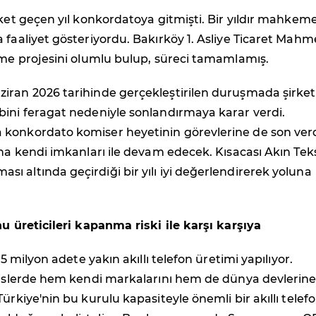
rket geçen yıl konkordatoya gitmişti. Bir yıldır mahkem
 faaliyet gösteriyordu. Bakırköy 1. Asliye Ticaret Mahme
rme projesini olumlu bulup, süreci tamamlamış.
iran 2026 tarihinde gerçekleştirilen duruşmada şirket
bini feragat nedeniyle sonlandırmaya karar verdi.
konkordato komiser heyetinin görevlerine de son verd
una kendi imkanları ile devam edecek. Kısacası Akın Teks
 altında geçirdiği bir yılı iyi değerlendirerek yoluna
nu üreticileri kapanma riski ile karşı karşıya
 15 milyon adete yakın akıllı telefon üretimi yapılıyor.
esislerde hem kendi markalarını hem de dünya devlerin
Türkiye'nin bu kurulu kapasiteyle önemli bir akıllı telef