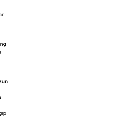
ar
ing
ı
t
ezun
a
gıp