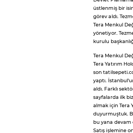
üstlenmiş bir is
görev aldı. Tez
Tera Menkul Değ
yönetiyor. Tezme
kurulu başkanlığ
Tera Menkul Değe
Tera Yatırım Hol
son tatilsepeti.
yaptı. İstanbul'
aldı. Farklı sek
sayfalarda ilk b
almak için Tera Y
duyurmuştuk. Bu 
bu yana devam e
Satış işlemine o