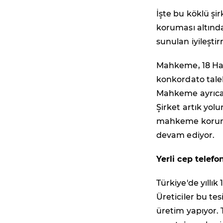
İşte bu köklü şi
koruması altında
sunulan iyileşti
Mahkeme, 18 Haz
konkordato tale
Mahkeme ayrıca 
Şirket artık yol
mahkeme koruması
devam ediyor.
Yerli cep telefo
Türkiye'de yıllık
Üreticiler bu t
üretim yapıyor. 