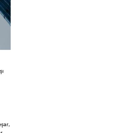
şı
şar,
er