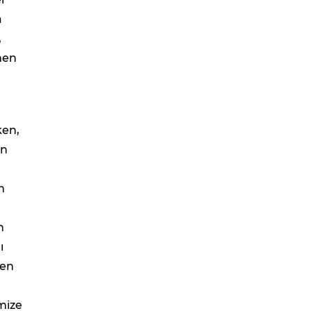
a
,
men
ken,
En
n
n
ı
ten
mize