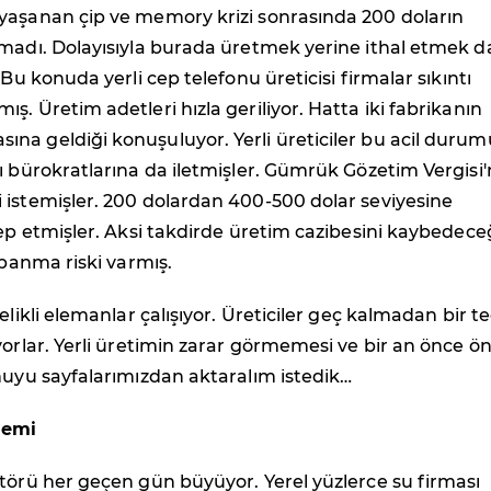
yaşanan çip ve memory krizi sonrasında 200 doların
lmadı. Dolayısıyla burada üretmek yerine ithal etmek 
 Bu konuda yerli cep telefonu üreticisi firmalar sıkıntı
ş. Üretim adetleri hızla geriliyor. Hatta iki fabrikanın
na geldiği konuşuluyor. Yerli üreticiler bu acil durum
ı bürokratlarına da iletmişler. Gümrük Gözetim Vergisi'
 istemişler. 200 dolardan 400-500 dolar seviyesine
lep etmişler. Aksi takdirde üretim cazibesini kaybedece
apanma riski varmış.
elikli elemanlar çalışıyor. Üreticiler geç kalmadan bir t
yorlar. Yerli üretimin zarar görmemesi ve bir an önce ö
nuyu sayfalarımızdan aktaralım istedik…
nemi
törü her geçen gün büyüyor. Yerel yüzlerce su firması