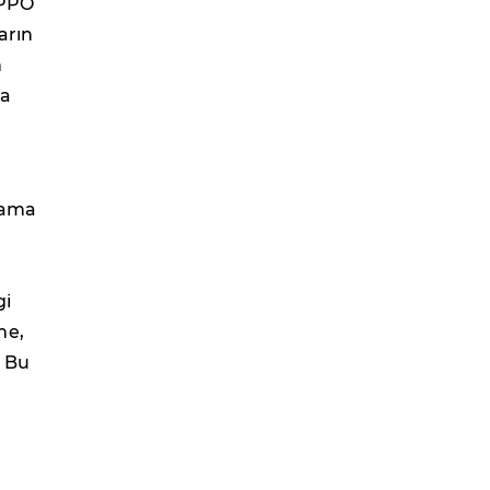
OPPO
arın
n
'a
lama
gi
me,
. Bu