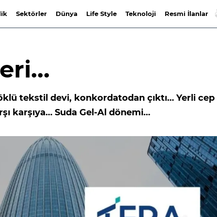
lik
Sektörler
Dünya
Life Style
Teknoloji
Resmi İlanlar
ri...
klü tekstil devi, konkordatodan çıktı… Yerli cep
karşı karşıya… Suda Gel-Al dönemi…