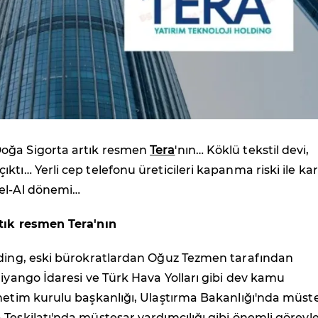
oğa Sigorta artık resmen
Tera
'nın… Köklü tekstil devi,
ktı… Yerli cep telefonu üreticileri kapanma riski ile kar
el-Al dönemi…
tık resmen Tera'nın
lding, eski bürokratlardan Oğuz Tezmen tarafından
Piyango İdaresi ve Türk Hava Yolları gibi dev kamu
netim kurulu başkanlığı, Ulaştırma Bakanlığı'nda müste
Teşkilatı'nda müsteşar yardımcılığı gibi önemli görevl