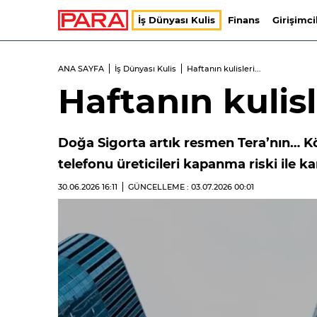
İş Dünyası Kulis
Finans
Girişimci
ANA SAYFA
İş Dünyası Kulis
Haftanın kulisleri...
Haftanın kulisle
Doğa Sigorta artık resmen Tera’nın… Kö
telefonu üreticileri kapanma riski ile 
30.06.2026
16:11
GÜNCELLEME : 03.07.2026
00:01