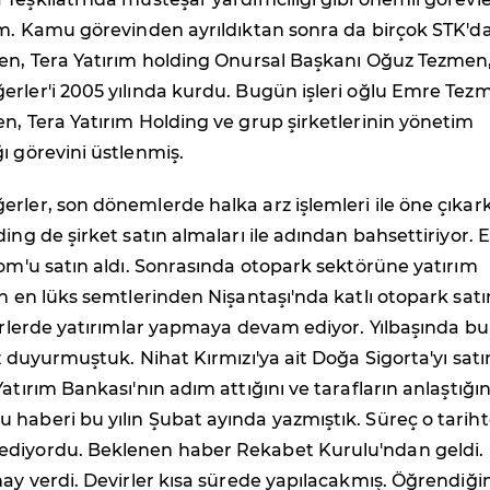
im. Kamu görevinden ayrıldıktan sonra da birçok STK'd
men, Tera Yatırım holding Onursal Başkanı Oğuz Tezmen
erler'i 2005 yılında kurdu. Bugün işleri oğlu Emre Tez
n, Tera Yatırım Holding ve grup şirketlerinin yönetim
ı görevini üstlenmiş.
rler, son dönemlerde halka arz işlemleri ile öne çıkar
ding de şirket satın almaları ile adından bahsettiriyor. 
com'u satın aldı. Sonrasında otopark sektörüne yatırım
un en lüks semtlerinden Nişantaşı'nda katlı otopark satı
törlerde yatırımlar yapmaya devam ediyor. Yılbaşında bu
iz duyurmuştuk. Nihat Kırmızı'ya ait Doğa Sigorta'yı satı
atırım Bankası'nın adım attığını ve tarafların anlaştığın
haberi bu yılın Şubat ayında yazmıştık. Süreç o tarih
diyordu. Beklenen haber Rekabet Kurulu'ndan geldi.
nay verdi. Devirler kısa sürede yapılacakmış. Öğrendiği