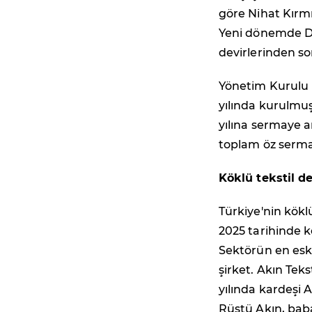
göre Nihat Kırm
Yeni dönemde Do
devirlerinden s
Yönetim Kurulu B
yılında kurulmu
yılına sermaye art
toplam öz sermay
Köklü tekstil d
Türkiye'nin kökl
2025 tarihinde ko
Sektörün en eski
şirket. Akın Teks
yılında kardeşi A
Rüştü Akın, bab