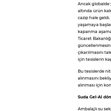
Ancak globalde 
altında ürün ka
cazip hale geldi.
yaşamaya başlamı
kapanma aşaması
Ticaret Bakanlığ
güncellenmesini
çıkarılmasını ta
için tesislerin k
Bu tesislerde nit
alınmasını bekli
alınması için ko
Suda Gel-Al dö
Ambalajlı su sek