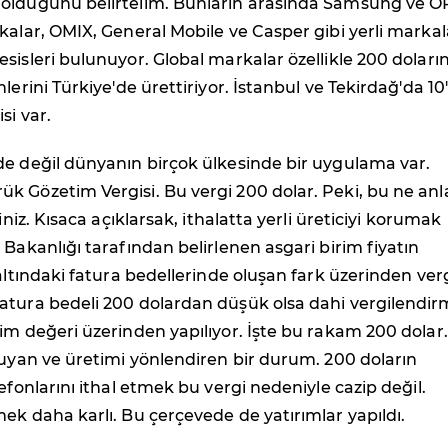
olduğunu belirtelim. Bunların arasında Samsung ve 
kalar, OMIX, General Mobile ve Casper gibi yerli markal
sisleri bulunuyor. Global markalar özellikle 200 doları
lerini Türkiye'de ürettiriyor. İstanbul ve Tekirdağ'da 10
si var.
de değil dünyanın birçok ülkesinde bir uygulama var.
k Gözetim Vergisi. Bu vergi 200 dolar. Peki, bu ne an
siniz. Kısaca açıklarsak, ithalatta yerli üreticiyi korumak
 Bakanlığı tarafından belirlenen asgari birim fiyatın
 altındaki fatura bedellerinde oluşan fark üzerinden ver
atura bedeli 200 dolardan düşük olsa dahi vergilendir
im değeri üzerinden yapılıyor. İşte bu rakam 200 dolar
ruyan ve üretimi yönlendiren bir durum. 200 doların
lefonlarını ithal etmek bu vergi nedeniyle cazip değil.
ek daha karlı. Bu çerçevede de yatırımlar yapıldı.