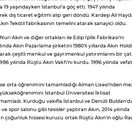
nda 19 yaşındayken İstanbul'a göç etti. 1947 yılında
ek dış ticaret eğitimi alıp geri döndü. Kardeşi Ali Hayd
 Akın Tekstil fabrikasının temelini atarak sanayici oldu.
 Nuri Akın ve diğer ortakları ile Edip İplik Fabrikası'nı
lında Akın Pazarlama şirketini 1980'li yıllarda Akın Hold
rarak çeşitli menkul ve gayrimenkul yatırımlarını bir çat
1986 yılında Rüştü Akın Vakfı'nı kurdu. 1996 yılında vefa
 ise orta öğrenimini tamamladığı Alman Lisesi'nden m
yükseköğrenimini İstanbul Üniversitesi İktisat
amamladı. Kurduğu vakıfla İstanbul ve Denizli Buldan'd
ve spor salonu gibi tesisler yaptıran Akın, 2014 yılında
etin çoğunluk hissesi kurucu ortak Rüştü Akın'ın oğlu Ra