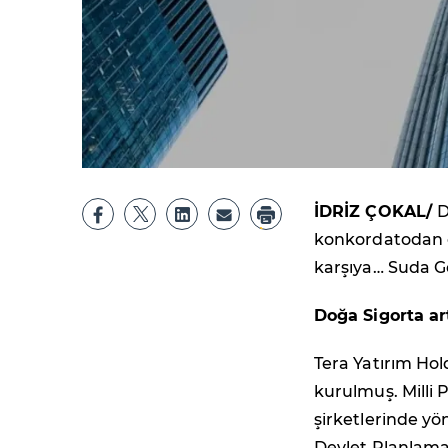
İDRİZ ÇOKAL/
D
konkordatodan çı
karşıya… Suda G
Doğa Sigorta ar
Tera Yatırım Ho
kurulmuş. Milli 
şirketlerinde yö
Devlet Planlama 