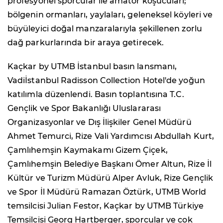
profesyonel sporcular ile amatör koşucuları;
bölgenin ormanları, yaylaları, geleneksel köyleri ve
büyüleyici doğal manzaralarıyla şekillenen zorlu
dağ parkurlarında bir araya getirecek.
Kaçkar by UTMB İstanbul basın lansmanı,
Vadiİstanbul Radisson Collection Hotel'de yoğun
katılımla düzenlendi. Basın toplantısına T.C.
Gençlik ve Spor Bakanlığı Uluslararası
Organizasyonlar ve Dış İlişkiler Genel Müdürü
Ahmet Temurci, Rize Vali Yardımcısı Abdullah Kurt,
Çamlıhemşin Kaymakamı Gizem Çiçek,
Çamlıhemşin Belediye Başkanı Ömer Altun, Rize İl
Kültür ve Turizm Müdürü Alper Avluk, Rize Gençlik
ve Spor İl Müdürü Ramazan Öztürk, UTMB World
temsilcisi Julian Festor, Kaçkar by UTMB Türkiye
Temsilcisi Georg Hartberger, sporcular ve çok