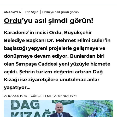
ANA SAYFA
Life Style
Ordu’yu asıl şimdi görün!
Ordu
’yu asıl şimdi görün!
Karadeniz’in incisi Ordu, Büyükşehir
Belediye Başkanı Dr. Mehmet Hilmi Güler’in
başlattığı yepyeni projelerle gelişmeye ve
dönüşmeye devam ediyor. Bunlardan biri
olan Sırrıpaşa Caddesi yeni yüzüyle hizmete
açıldı. Şehrin turizm değerini artıran Dağ
Kızağı ise ziyaretçilere unutulmaz anlar
yaşatıyor…
29.07.2026
14:45
GÜNCELLEME : 29.07.2026
14:46