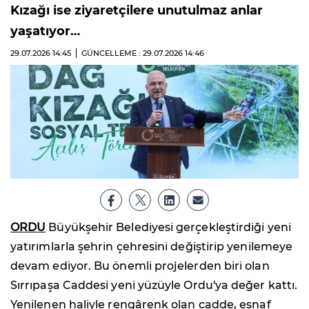
Kızağı ise ziyaretçilere unutulmaz anlar
yaşatıyor…
29.07.2026
14:45
GÜNCELLEME : 29.07.2026
14:46
ORDU
Büyükşehir Belediyesi gerçekleştirdiği yeni
yatırımlarla şehrin çehresini değiştirip yenilemeye
devam ediyor. Bu önemli projelerden biri olan
Sırrıpaşa Caddesi yeni yüzüyle Ordu'ya değer kattı.
Yenilenen haliyle rengârenk olan cadde, esnaf