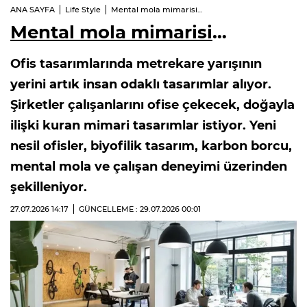
ANA SAYFA
Life Style
Mental mola mimarisi…
Mental mola mimarisi
…
Ofis tasarımlarında metrekare yarışının
yerini artık insan odaklı tasarımlar alıyor.
Şirketler çalışanlarını ofise çekecek, doğayla
ilişki kuran mimari tasarımlar istiyor. Yeni
nesil ofisler, biyofilik tasarım, karbon borcu,
mental mola ve çalışan deneyimi üzerinden
şekilleniyor.
27.07.2026
14:17
GÜNCELLEME : 29.07.2026
00:01