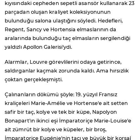
kıyısındaki cepheden sepetli asansör kullanarak 23
parçadan oluşan kraliyet koleksiyonunun
bulunduğu salona ulaştığını söyledi. Hedefleri,
Regent, Sancy ve Hortensia elmaslarının da
aralarında bulunduğu taç elmasların sergilendiği
yaldızlı Apollon Galerisi'ydi.
Alarmlar, Louvre görevlilerini odaya getirince,
saldırganlar kaçmak zorunda kaldı. Ama hırsızlık
çoktan gerçekleşmişti.
Çalınanların dökümü şöyle: 19. yüzyıl Fransız
kraliçeleri Marie-Amélie ve Hortense'e ait setten
safir bir taç, kolye ve tek bir küpe, Napolyon
Bonapart'ın ikinci eşi İmparatoriçe Marie-Louise'e
ait zümrüt bir kolye ve küpeler, bir broş,
İmparatoriçe Eugénie'nin tacı ve büyük bir korsaj