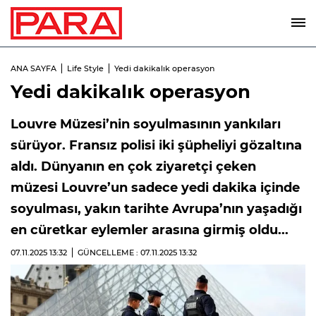
ANA SAYFA
Life Style
Yedi dakikalık operasyon
Yedi dakikalık operasyon
Louvre Müzesi’nin soyulmasının yankıları
sürüyor. Fransız polisi iki şüpheliyi gözaltına
aldı. Dünyanın en çok ziyaretçi çeken
müzesi Louvre’un sadece yedi dakika içinde
soyulması, yakın tarihte Avrupa’nın yaşadığı
en cüretkar eylemler arasına girmiş oldu...
07.11.2025
13:32
GÜNCELLEME : 07.11.2025
13:32