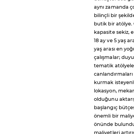
aynı zamanda ço
bilinçli bir şeki
butik bir atölye
kapasite sekiz, 
18 ay ve 5 yaş ar
yaş arası en yoğ
çalışmalar; duyu
tematik atölyele
canlandırmaları 
kurmak isteyenl
lokasyon, mekan
olduğunu aktarıy
başlangıç bütçes
önemli bir maliye
önünde bulundu
maliyetleri artırı