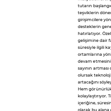
tutarın başlangıç
teşviklerin dön
girişimcilere yö
desteklerin genel
hatırlatıyor. Öz
gelişimine dair f
süresiyle ilgili k
ortamlarına yönl
devam etmesini 
sayının artması d
olursak teknoloj
artacağını söyley
Hem görünürlük 
kolaylaştırıyor.
içeriğine, süres
olarak bu alana 