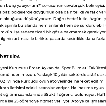
n bu işi yapıyorum?" sorusunun cevabı çok belirleyici.
e bazı bölgelerde doygunluk olsa da nitelikli ve fark ya
alan olduğunu düşünüyorum. Doğru hedef kitle, özgün iç
r yaklaşımla bu alanda hem anlamlı hem de sürdürülebilir
kün. İşe sadece ticari bir gözle bakmamak gerekiyor
lginin artması ile birlikte pazarda kesinlikle daha fazla
"
İYET KİRA
yesi Kurucusu Ercan Aykan da, Spor Bilimleri Fakültes
ümü'nden mezun. Yaklaşık 10 yıldır sektörde aktif olar
2021 yılında kurduğu oyun atölyesinde; hareket eğitimi,
ran iletişimi odaklı seanslar veriyor. Halihazırda oyun
 eğitimi seanslarında 35 aktif öğrenci bulunuyor. Hafta
rde ise 25 öğrenciye hizmet veriliyor. Atölye çalışmaları