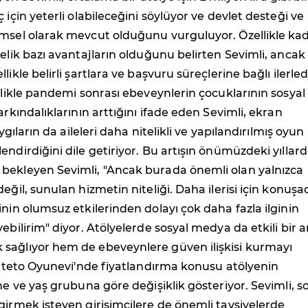
 için yeterli olabileceğini söylüyor ve devlet desteği ve
emsel olarak mevcut olduğunu vurguluyor. Özellikle ka
nelik bazı avantajların olduğunu belirten Sevimli, ancak
likle belirli şartlara ve başvuru süreçlerine bağlı ilerled
ellikle pandemi sonrası ebeveynlerin çocuklarının sosyal
arkındalıklarının arttığını ifade eden Sevimli, ekran
aygıların da aileleri daha nitelikli ve yapılandırılmış oyun
endirdiğini dile getiriyor. Bu artışın önümüzdeki yıllar
bekleyen Sevimli, "Ancak burada önemli olan yalnızca
eğil, sunulan hizmetin niteliği. Daha ilerisi için konuşa
inin olumsuz etkilerinden dolayı çok daha fazla ilginin
ebilirim" diyor. Atölyelerde sosyal medya da etkili bir a
sağlıyor hem de ebeveynlere güven ilişkisi kurmayı
 Titeto Oyunevi'nde fiyatlandırma konusu atölyenin
ine ve yaş grubuna göre değişiklik gösteriyor. Sevimli, s
girmek isteyen girişimcilere de önemli tavsiyelerde