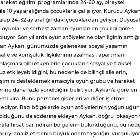
areket eğitimi programlarında 24-60 ay, bireysel
ile 10 yaş aralığında çocuklarla çalışılıyor. Kurucu Aykan
lep 24–32 ay aralığındaki çocuklardan geliyor. Duyusa
 oyunlar ve serbest zaman oyunları en çok ilgi gören
oluyor. Son yıllarda oyun atölyelerine olan ilginin arttığı
an Aykan, günümüzde geleneksel sosyal yaşamın
alle ve komşuluk ilişkilerinin azalması, apartman
laşması gibi etkenlerin çocukların sosyal ve fiziksel
z etkileyebildiğini, bu nedenle de bilinçli ailelerin,
lişimini desteklemek amacıyla oyun grubu ve hareket
rine daha fazla yöneldiğini belirtiyor. Aykan'a göre en
mi kira. Bunu personel giderleri ve diğer işletme
p ediyor. Bazı bölgelerde oyun atölyelerinin yoğunluğu
olduğunu da sözlerine ekleyen Aykan, doğru lokasyon 
 hâlâ fırsat barındıran bölgelerin bulunduğunu, bu ned
ları iyi analiz etmenin büyük önem taşıdığını vurguluyor