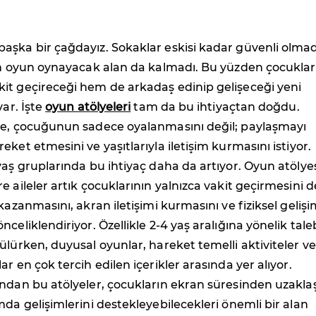
aşka bir çağdayız. Sokaklar eskisi kadar güvenli olmad
çin oyun oynayacak alan da kalmadı. Bu yüzden çocuklar
it geçireceği hem de arkadaş edinip gelişeceği yeni
var. İşte
oyun atölyeleri
tam da bu ihtiyaçtan doğdu.
le, çocuğunun sadece oyalanmasını değil; paylaşmayı
ket etmesini ve yaşıtlarıyla iletişim kurmasını istiyor.
yaş gruplarında bu ihtiyaç daha da artıyor. Oyun atölye
e aileler artık çocuklarının yalnızca vakit geçirmesini d
kazanmasını, akran iletişimi kurmasını ve fiziksel gelişi
celiklendiriyor. Özellikle 2-4 yaş aralığına yönelik tale
ülürken, duyusal oyunlar, hareket temelli aktiviteler ve
r en çok tercih edilen içerikler arasında yer alıyor.
ndan bu atölyeler, çocukların ekran süresinden uzakla
mda gelişimlerini destekleyebilecekleri önemli bir alan