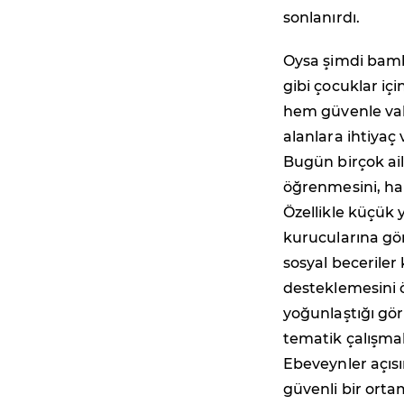
sonlanırdı.
Oysa şimdi bamb
gibi çocuklar i
hem güvenle vak
alanlara ihtiyaç 
Bugün birçok ai
öğrenmesini, hare
Özellikle küçük 
kurucularına gör
sosyal beceriler 
desteklemesini ön
yoğunlaştığı gör
tematik çalışmala
Ebeveynler açısı
güvenli bir orta