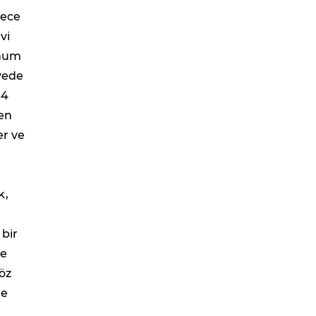
rece
vi
imum
yede
-4
ren
er ve
k,
i
 bir
de
göz
de
r