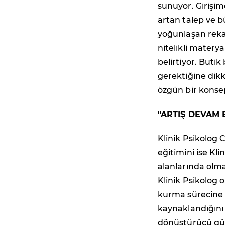
sunuyor. Girişimc
artan talep ve b
yoğunlaşan reka
nitelikli matery
belirtiyor. Butik
gerektiğine dikk
özgün bir konsep
"ARTIŞ DEVAM 
Klinik Psikolog 
eğitimini ise Kl
alanlarında olm
Klinik Psikolog 
kurma sürecine 
kaynaklandığını 
dönüştürücü gücü