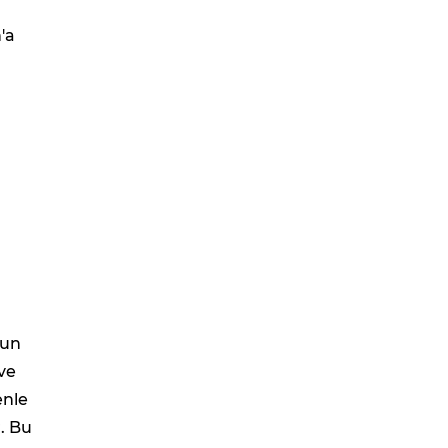
'a
l
nun
ve
enle
. Bu