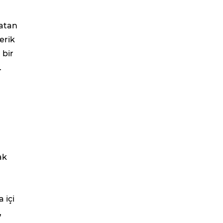
ratan
erik
 bir
.
i
ak
 içi
,