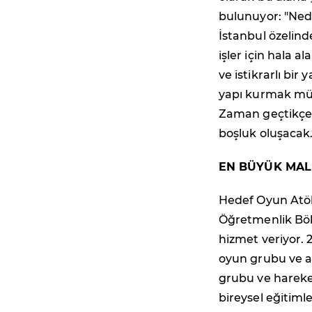
bulunuyor: "Nede
İstanbul özelind
işler için hala 
ve istikrarlı bi
yapı kurmak müm
Zaman geçtikçe i
boşluk oluşacak.
EN BÜYÜK MAL
Hedef Oyun Atöl
Öğretmenlik Böl
hizmet veriyor. 
oyun grubu ve ak
grubu ve hareket
bireysel eğitimle