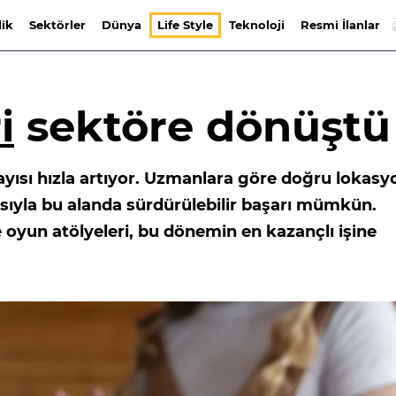
lik
Sektörler
Dünya
Life Style
Teknoloji
Resmi İlanlar
i
sektöre dönüştü
ayısı hızla artıyor. Uzmanlara göre doğru lokasy
ısıyla bu alanda sürdürülebilir başarı mümkün.
e oyun atölyeleri, bu dönemin en kazançlı işine