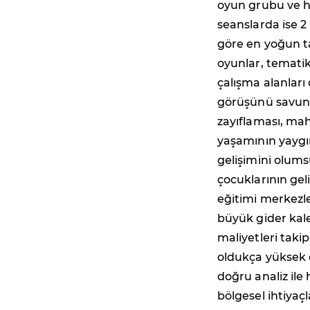
oyun grubu ve h
seanslarda ise 2 
göre en yoğun ta
oyunlar, tematik
çalışma alanları 
görüşünü savun
zayıflaması, mah
yaşamının yaygın
gelişimini olumsu
çocuklarının ge
eğitimi merkezle
büyük gider kale
maliyetleri taki
oldukça yüksek 
doğru analiz ile
bölgesel ihtiyaç