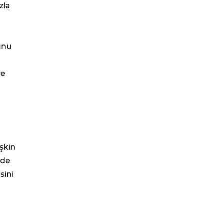
zla
unu
ve
.
şkin
rde
sini