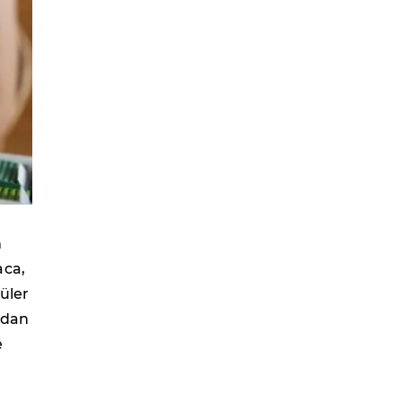
m
aca,
üler
ndan
e
a