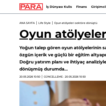
İş Dünyası Kulis
Finans
Girişimci
ANA SAYFA
Life Style
Oyun atölyeleri sektöre dönüştü
Oyun atölyeler
Yoğun talep gören oyun atölyelerinin s
özgün içerik ve güçlü bir eğitim altyap
Doğru yatırım planı ve ihtiyaç analiziyl
dönüşmüş durumda…
20.05.2026
10:50
GÜNCELLEME : 20.05.2026
10:50