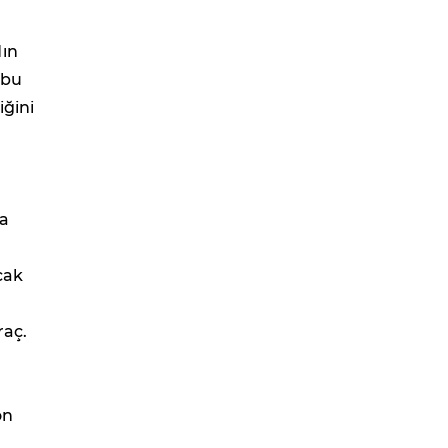
dın
 bu
iğini
da
cak
raç.
on