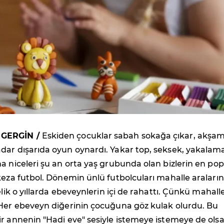
 GERGİN /
Eskiden çocuklar sabah sokağa çıkar, akşa
dar dışarıda oyun oynardı. Yakar top, seksek, yakalam
a niceleri şu an orta yaş grubunda olan bizlerin en pop
keza futbol. Dönemin ünlü futbolcuları mahalle araları
elik o yıllarda ebeveynlerin içi de rahattı. Çünkü mahall
 Her ebeveyn diğerinin çocuğuna göz kulak olurdu. Bu
r annenin "Hadi eve" sesiyle istemeye istemeye de ols