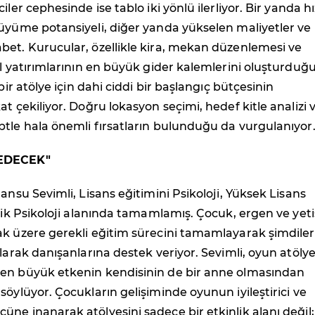
iler cephesinde ise tablo iki yönlü ilerliyor. Bir yanda hı
üyüme potansiyeli, diğer yanda yükselen maliyetler ve
bet. Kurucular, özellikle kira, mekan düzenlemesi ve
al yatırımlarının en büyük gider kalemlerini oluşturduğ
 bir atölye için dahi ciddi bir başlangıç bütçesinin
at çekiliyor. Doğru lokasyon seçimi, hedef kitle analizi 
tle hala önemli fırsatların bulunduğu da vurgulanıyor
EDECEK"
Cansu Sevimli, Lisans eğitimini Psikoloji, Yüksek Lisans
inik Psikoloji alanında tamamlamış. Çocuk, ergen ve yeti
ak üzere gerekli eğitim sürecini tamamlayarak şimdile
olarak danışanlarına destek veriyor. Sevimli, oyun atölye
en büyük etkenin kendisinin de bir anne olmasından
söylüyor. Çocukların gelişiminde oyunun iyileştirici ve
ne inanarak atölyesini sadece bir etkinlik alanı değil;