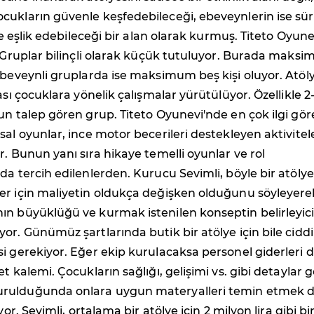
cukların güvenle keşfedebileceği, ebeveynlerin ise sü
lde eşlik edebileceği bir alan olarak kurmuş. Titeto Oyune
. Gruplar bilinçli olarak küçük tutuluyor. Burada maks
ebeveynli gruplarda ise maksimum beş kişi oluyor. Atöl
ası çocuklara yönelik çalışmalar yürütülüyor. Özellikle 2
un talep gören grup. Titeto Oyunevi'nde en çok ilgi gö
sal oyunlar, ince motor becerileri destekleyen aktivitel
r. Bunun yanı sıra hikaye temelli oyunlar ve rol
da tercih edilenlerden. Kurucu Sevimli, böyle bir atölye
er için maliyetin oldukça değişken olduğunu söyleyere
ın büyüklüğü ve kurmak istenilen konseptin belirleyic
or. Günümüz şartlarında butik bir atölye için bile ciddi
i gerekiyor. Eğer ekip kurulacaksa personel giderleri 
t kalemi. Çocukların sağlığı, gelişimi vs. gibi detaylar 
rulduğunda onlara uygun materyalleri temin etmek 
yor. Sevimli, ortalama bir atölye için 2 milyon lira gibi bi