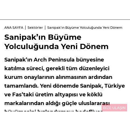
ANA SAYFA
Sektörler
Sanipak’ın Büyüme Yolculuğunda Yeni Dönem
Sanipak’ın Büyüme
Yolculuğunda Yeni Dönem
Sanipak’ın Arch Peninsula bünyesine
katılma süreci, gerekli tüm düzenleyici
kurum onaylarının alınmasının ardından
tamamlandı. Yeni dönemde Sanipak, Türkiye
ve Fas’taki üretim altyapısı ve köklü
markalarından aldığı güçle uluslararası
BİZE ULAŞIN
büyümesini hızlandırmayı hedefliyor.
03.08.2026
10:01
GÜNCELLEME : 03.08.2026
10:01