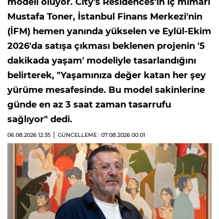
modeli oluyor. City's Residences'ın iç mimarı
Mustafa Toner, İstanbul Finans Merkezi'nin
(İFM) hemen yanında yükselen ve Eylül-Ekim
2026'da satışa çıkması beklenen projenin '5
dakikada yaşam' modeliyle tasarlandığını
belirterek, "Yaşamınıza değer katan her şey
yürüme mesafesinde. Bu model sakinlerine
günde en az 3 saat zaman tasarrufu
sağlıyor" dedi.
06.08.2026
12:35
GÜNCELLEME : 07.08.2026
00:01