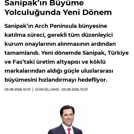
Sanipak’ın Büyüme
Yolculuğunda Yeni Dönem
Sanipak’ın Arch Peninsula bünyesine
katılma süreci, gerekli tüm düzenleyici
kurum onaylarının alınmasının ardından
tamamlandı. Yeni dönemde Sanipak, Türkiye
ve Fas’taki üretim altyapısı ve köklü
markalarından aldığı güçle uluslararası
büyümesini hızlandırmayı hedefliyor.
03.08.2026
10:01
GÜNCELLEME : 03.08.2026
10:01