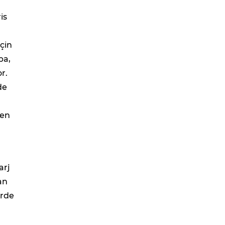
is
çin
pa,
r.
de
den
arj
an
erde