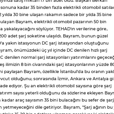
 ayında satış miktarı 17 bin adet oldu. Başkan Berkan
 sonuna kadar 35 binden fazla elektrikli otomobil satıla
2 yılda 30 bine ulaşan rakamın sadece bir yılda 35 bine
ulayan Bayram, elektrikli otomobil pazarının 50 bin
kla yakalayacağını söylüyor. TEHAD'ın verilerine göre,
00 adet şarj soketine ulaşıldı. Bayram, bunun güzel
0'a yakın istasyonun DC şarj istasyondan oluştuğunu
ayram, önümüzdeki üç yıl içinde DC denilen hızlı şarj
AC denilen normal şarj istasyonları yatırımlarını geçeceğ
eş ilimizin 8 bin civarındaki şarj istasyonlarının yüzde 80
ini paylaşan Bayram, özellikle İstanbul'da bu oranın yak
evcut olduğunu; sonrasında İzmir, Ankara ve Antalya gi
 ifade ediyor. Şu an elektrikli otomobil sayısına göre şarj
yatırım sayısı yeterli olduğunu da sözlerine ekleyen Bay
 kadar araç sayısının 35 bini bulacağını bu sefer de şarj
n yetmeyeceğini dile getiriyor. Bayram, "Şarj ağının bu 