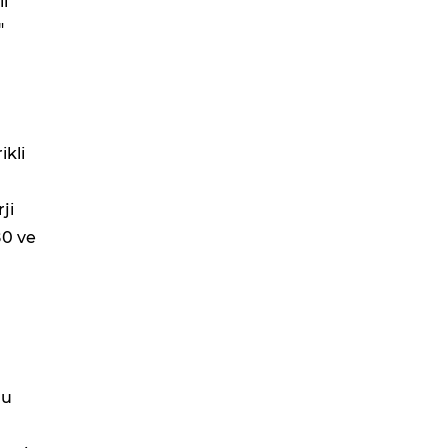
i
"
ikli
ji
80 ve
lu