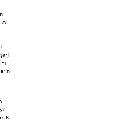
ün
a 27
l
 şarj
ını
lerin
n
iye
am 8