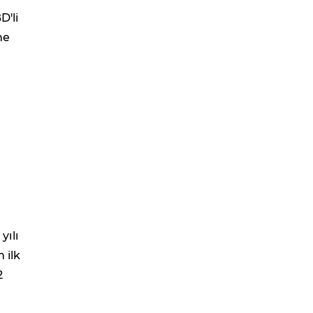
D'li
ne
yılı
 ilk
2