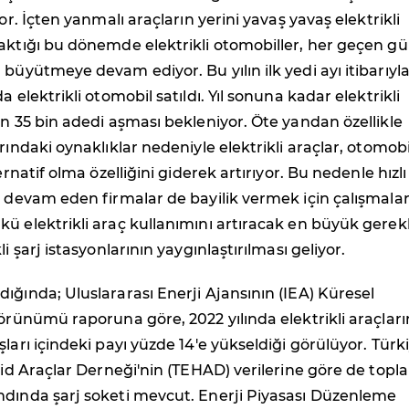
yor. İçten yanmalı araçların yerini yavaş yavaş elektrikli
aktığı bu dönemde elektrikli otomobiller, her geçen g
 büyütmeye devam ediyor. Bu yılın ilk yedi ayı itibarıyl
a elektrikli otomobil satıldı. Yıl sonuna kadar elektrikli
ın 35 bin adedi aşması bekleniyor. Öte yandan özellikle
rındaki oynaklıklar nedeniyle elektrikli araçlar, otomobi
ternatif olma özelliğini giderek artırıyor. Bu nedenle hızlı
a devam eden firmalar de bayilik vermek için çalışmalar
ü elektrikli araç kullanımını artıracak en büyük gerek
li şarj istasyonlarının yaygınlaştırılması geliyor.
ığında; Uluslararası Enerji Ajansının (IEA) Küresel
Görünümü raporuna göre, 2022 yılında elektrikli araçları
şları içindeki payı yüzde 14'e yükseldiği görülüyor. Türk
brid Araçlar Derneği'nin (TEHAD) verilerine göre de topl
ndında şarj soketi mevcut. Enerji Piyasası Düzenleme