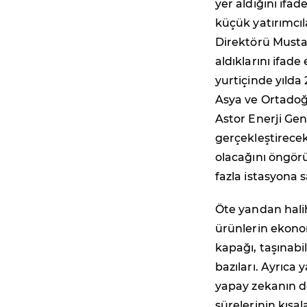
yer aldığını ifad
küçük yatırımcıl
Direktörü Mustaf
aldıklarını ifad
yurtiçinde yılda
Asya ve Ortadoğu'
Astor Enerji Gen
gerçekleştirecek
olacağını öngörü
fazla istasyona s
Öte yandan halih
ürünlerin ekonomi
kapağı, taşınabil
bazıları. Ayrıca
yapay zekanın de
sürelerinin kısa