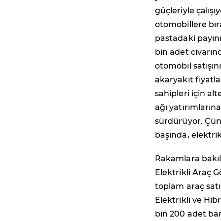
güçleriyle çalışı
otomobillere bır
pastadaki payını
bin adet civarınd
otomobil satışın
akaryakıt fiyatla
sahipleri için al
ağı yatırımların
sürdürüyor. Çünk
başında, elektrik
Rakamlara bakıld
Elektrikli Araç 
toplam araç satı
Elektrikli ve Hi
bin 200 adet ba