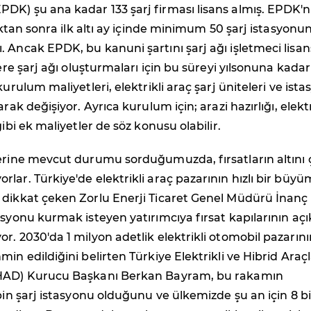
DK) şu ana kadar 133 şarj firması lisans almış. EPDK'n
tıktan sonra ilk altı ay içinde minimum 50 şarj istasyonu
 Ancak EPDK, bu kanuni şartını şarj ağı işletmeci lisan
lere şarj ağı oluşturmaları için bu süreyi yılsonuna kadar
kurulum maliyetleri, elektrikli araç şarj üniteleri ve ista
arak değişiyor. Ayrıca kurulum için; arazi hazırlığı, elekt
gibi ek maliyetler de söz konusu olabilir.
erine mevcut durumu sorduğumuzda, fırsatların altını ç
lar. Türkiye'de elektrikli araç pazarının hızlı bir büy
 dikkat çeken Zorlu Enerji Ticaret Genel Müdürü İnanç
asyonu kurmak isteyen yatırımcıya fırsat kapılarının açı
r. 2030'da 1 milyon adetlik elektrikli otomobil pazarını
in edildiğini belirten Türkiye Elektrikli ve Hibrid Araç
EHAD) Kurucu Başkanı Berkan Bayram, bu rakamın
 bin şarj istasyonu olduğunu ve ülkemizde şu an için 8 b