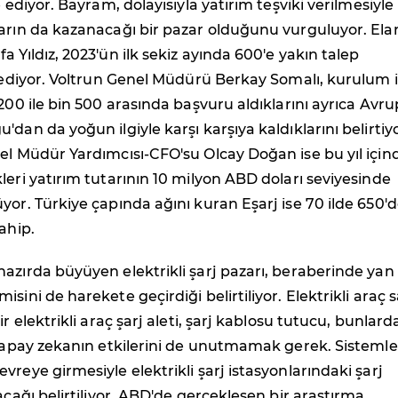
e ediyor. Bayram, dolayısıyla yatırım teşviki verilmesiyle
arın da kazanacağı bir pazar olduğunu vurguluyor. Elar
a Yıldız, 2023'ün ilk sekiz ayında 600'e yakın talep
e ediyor. Voltrun Genel Müdürü Berkay Somalı, kurulum i
 200 ile bin 500 arasında başvuru aldıklarını ayrıca Avru
dan da yoğun ilgiyle karşı karşıya kaldıklarını belirtiyo
el Müdür Yardımcısı-CFO'su Olcay Doğan ise bu yıl için
leri yatırım tutarının 10 milyon ABD doları seviyesinde
yor. Türkiye çapında ağını kuran Eşarj ise 70 ilde 650'
ahip.
azırda büyüyen elektrikli şarj pazarı, beraberinde yan
sini de harekete geçirdiği belirtiliyor. Elektrikli araç s
ir elektrikli araç şarj aleti, şarj kablosu tutucu, bunlard
 yapay zekanın etkilerini de unutmamak gerek. Sisteml
vreye girmesiyle elektrikli şarj istasyonlarındaki şarj
lacağı belirtiliyor. ABD'de gerçekleşen bir araştırma