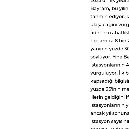
2023'ün ilk yedi
Bayram, bu yılın
tahmin ediyor. 1
ulaşacağını vurg
adetleri rahatlı
toplamda 8 bin 2
yanının yüzde 3
söylüyor. Yine B
istasyonlarının 
vurguluyor. İlk b
kapsadığı bilgis
yüzde 35'inin m
illerin geldiğini
istasyonlarının 
ancak yıl sonuna
istasyon sayısını