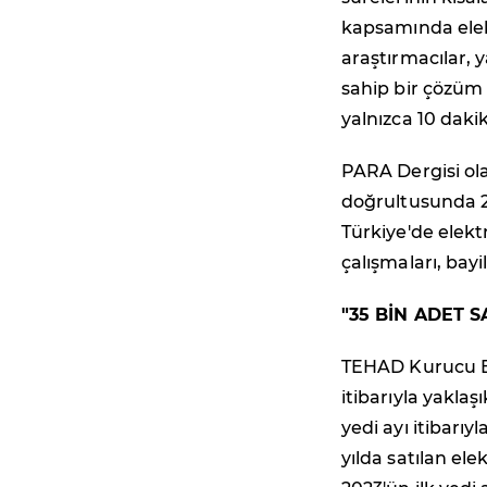
kapsamında elektr
araştırmacılar, 
sahip bir çözüm b
yalnızca 10 dak
PARA Dergisi ola
doğrultusunda 2
Türkiye'de elek
çalışmaları, bayi
"35 BİN ADET S
TEHAD Kurucu Ba
itibarıyla yaklaş
yedi ayı itibarıyl
yılda satılan el