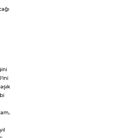
cağı
ini
'ini
laşık
bi
ram,
yıl