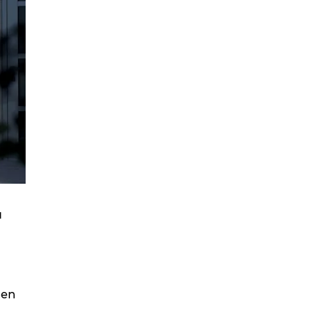
u
 en