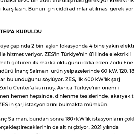
laka 15-20 bin adetlere ulaşması gerekiyor ki elektrikl
i karşılasın. Bunun için ciddi adımlar atılması gerekiyor
NTER'A KURULDU
rkiye çapında 2 bini aşkın lokasyonda 4 bine yakın elektr
ile hizmet veriyor. ZES'in Türkiye'nin 81 ilinde elektrikli
zmeti götüren ilk marka olduğunu iddia eden Zorlu Ener
üdürü İnanç Salman, ürün yelpazelerinde 60 kW, 120, 1
lar bulunduğunu söylüyor. ZES, ilk 400 kW'lık şarj
Zorlu Center'a kurmuş. Ayrıca Türkiye'nin önemli
emen hemen hepsinde, dinlenme tesislerinde, akaryakıt
 ZES'in şarj istasyonlarını bulmakta mümkün.
nç Salman, bundan sonra 180+kW'lık istasyonların çok
çekleştireceklerinin de altını çiziyor. 2021 yılında