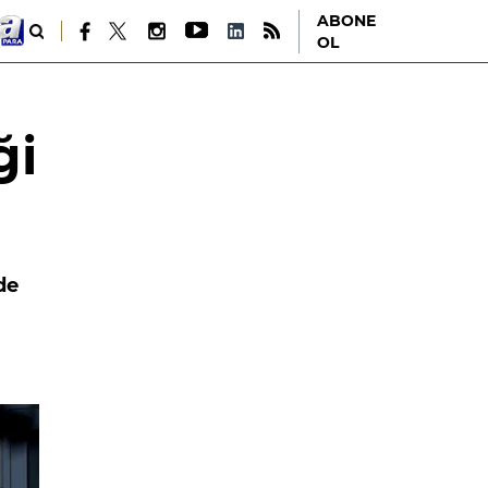
ABONE
OL
ği
de