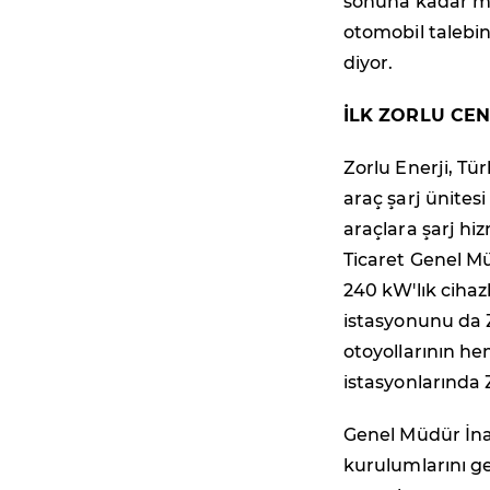
sonuna kadar mut
otomobil talebin
diyor.
İLK ZORLU CE
Zorlu Enerji, Tü
araç şarj ünitesi 
araçlara şarj hi
Ticaret Genel M
240 kW'lık cihaz
istasyonunu da 
otoyollarının h
istasyonlarında
Genel Müdür İna
kurulumlarını ger