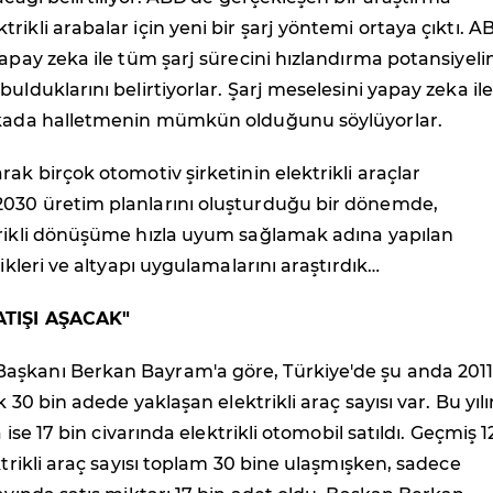
ikli arabalar için yeni bir şarj yöntemi ortaya çıktı. AB
yapay zeka ile tüm şarj sürecini hızlandırma potansiyeli
ulduklarını belirtiyorlar. Şarj meselesini yapay zeka ile
ikada halletmenin mümkün olduğunu söylüyorlar.
rak birçok otomotiv şirketinin elektrikli araçlar
030 üretim planlarını oluşturduğu bir dönemde,
trikli dönüşüme hızla uyum sağlamak adına yapılan
likleri ve altyapı uygulamalarını araştırdık…
ATIŞI AŞACAK"
şkanı Berkan Bayram'a göre, Türkiye'de şu anda 2011 
ık 30 bin adede yaklaşan elektrikli araç sayısı var. Bu yılın
a ise 17 bin civarında elektrikli otomobil satıldı. Geçmiş 1
ektrikli araç sayısı toplam 30 bine ulaşmışken, sadece