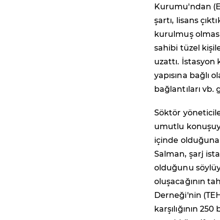
Kurumu'ndan (EP
şartı, lisans çık
kurulmuş olması.
sahibi tüzel kişi
uzattı. İstasyon 
yapısına bağlı ol
bağlantıları vb. 
Söktör yöneticil
umutlu konuşuyor
içinde olduğuna
Salman, şarj ist
olduğunu söylüyo
oluşacağının tahm
Derneği'nin (T
karşılığının 250