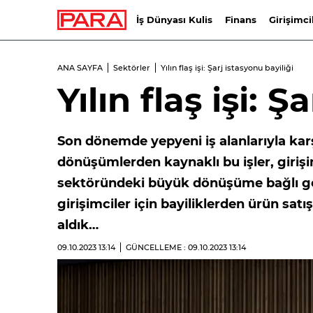
İş Dünyası Kulis
Finans
Girişimci
ANA SAYFA
Sektörler
Yılın flaş işi: Şarj istasyonu bayiliği
Yılın flaş işi: 
Son dönemde yepyeni iş alanlarıyla karş
dönüşümlerden kaynaklı bu işler, girişim
sektöründeki büyük dönüşüme bağlı geli
girişimciler için bayiliklerden ürün sat
aldık…
09.10.2023
13:14
GÜNCELLEME : 09.10.2023
13:14