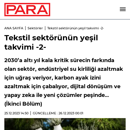
ANA SAYFA
Sektörler
Tekstil sektörünün yeşil takvimi -2-
Tekstil sektörünün yeşil
takvimi -2-
2030’a altı yıl kala kritik sürecin farkında
olan sektör, endüstriyel su kirliliği azaltmak
için uğraş veriyor, karbon ayak izini
azaltmak için çabalıyor, dijital dönüşüm ve
yapay zeka ile yeni çözümler peşinde…
(İkinci Bölüm)
25.12.2023
14:50
GÜNCELLEME : 26.12.2023
00:01