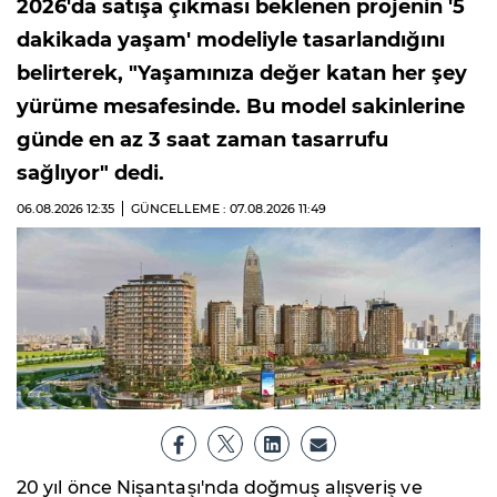
2026'da satışa çıkması beklenen projenin '5
dakikada yaşam' modeliyle tasarlandığını
belirterek, "Yaşamınıza değer katan her şey
yürüme mesafesinde. Bu model sakinlerine
günde en az 3 saat zaman tasarrufu
sağlıyor" dedi.
06.08.2026
12:35
GÜNCELLEME : 07.08.2026
11:49
20 yıl önce Nişantaşı'nda doğmuş alışveriş ve