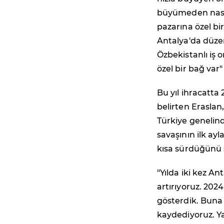
büyümeden nasib
pazarına özel bir
Antalya'da düze
Özbekistanlı iş o
özel bir bağ var"
Bu yıl ihracatta 
belirten Eraslan
Türkiye genelind
savaşının ilk ay
kısa sürdüğünü s
"Yılda iki kez A
artırıyoruz. 2024
gösterdik. Buna p
kaydediyoruz. Y