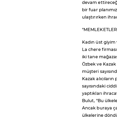
devam ettireceği
bir fuar planımı
ulaştırırken ihra
"MEMLEKETLERİ
Kadın üst giyim 
La chere firması 
iki tane mağaza
Özbek ve Kazak m
müşteri sayısınd
Kazak alıcıların
sayısındaki cidd
yaptıkları ihrac
Bulut, "Bu ülkel
Ancak buraya çal
ülkelerine dönd