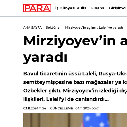
İş Dünyası Kulis
Finans
Girişimci
ANA SAYFA
Sektörler
Mirziyoyev’in açılımı, Laleli’ye yaradı
Mirziyoyev’in a
yaradı
Bavul ticaretinin üssü Laleli, Rusya-Uk
semtteymişçesine bazı mağazalar ya k
Özbekler çıktı. Mirziyoyev’in izlediği dış
ilişkileri, Laleli’yi de canlandırdı…
03.11.2024
11:54
GÜNCELLEME : 04.11.2024
00:01