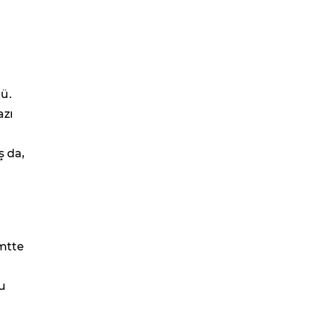
n
ü.
azı
ş da,
emtte
ğu