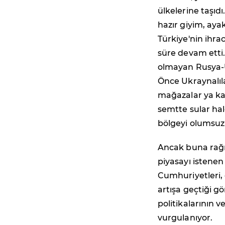
ülkelerine taşıdı
hazır giyim, aya
Türkiye'nin ihrac
süre devam etti.
olmayan Rusya-U
Önce Ukraynalıla
mağazalar ya ka
semtte sular hal
bölgeyi olumsuz 
Ancak buna rağme
piyasayı istene
Cumhuriyetleri, 
artışa geçtiği g
politikalarının v
vurgulanıyor.