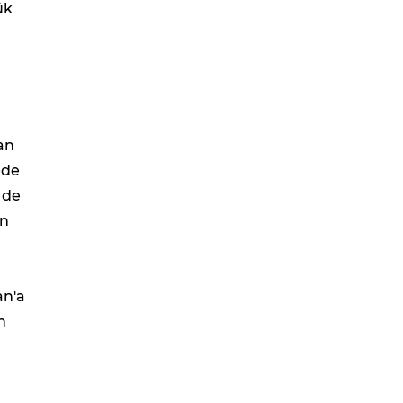
ük
an
ede
mde
en
an'a
n