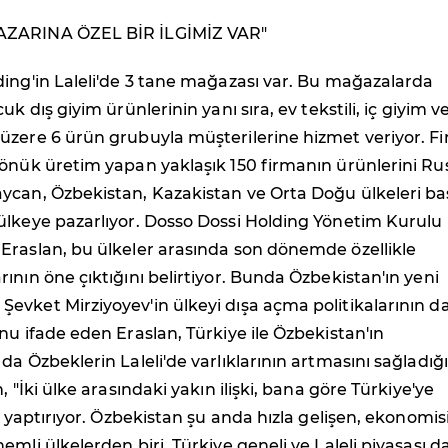
ZARINA ÖZEL BİR İLGİMİZ VAR"
ing'in Laleli'de 3 tane mağazası var. Bu mağazalarda
uk dış giyim ürünlerinin yanı sıra, ev tekstili, iç giyim v
üzere 6 ürün grubuyla müşterilerine hizmet veriyor. F
önük üretim yapan yaklaşık 150 firmanın ürünlerini Ru
ycan, Özbekistan, Kazakistan ve Orta Doğu ülkeleri ba
ülkeye pazarlıyor. Dosso Dossi Holding Yönetim Kurulu
Eraslan, bu ülkeler arasında son dönemde özellikle
ının öne çıktığını belirtiyor. Bunda Özbekistan'ın yeni
vket Mirziyoyev'in ülkeyi dışa açma politikalarının d
nu ifade eden Eraslan, Türkiye ile Özbekistan'ın
da Özbeklerin Laleli'de varlıklarının artmasını sağladığı
, "İki ülke arasındaki yakın ilişki, bana göre Türkiye'ye
ık yaptırıyor. Özbekistan şu anda hızla gelişen, ekonomis
emli ülkelerden biri. Türkiye geneli ve Laleli piyasası d