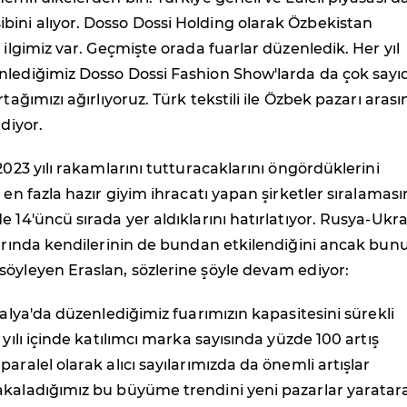
ini alıyor. Dosso Dossi Holding olarak Özbekistan
 ilgimiz var. Geçmişte orada fuarlar düzenledik. Her yıl
nlediğimiz Dosso Dossi Fashion Show'larda da çok sayı
rtağımızı ağırlıyoruz. Türk tekstili ile Özbek pazarı aras
 diyor.
2023 yılı rakamlarını tutturacaklarını öngördüklerini
, en fazla hazır giyim ihracatı yapan şirketler sıralamas
e 14'üncü sırada yer aldıklarını hatırlatıyor. Rusya-Ukr
larında kendilerinin de bundan etkilendiğini ancak bun
öyleyen Eraslan, sözlerine şöyle devam ediyor:
ntalya'da düzenlediğimiz fuarımızın kapasitesini sürekli
 yılı içinde katılımcı marka sayısında yüzde 100 artış
aralel olarak alıcı sayılarımızda da önemli artışlar
akaladığımız bu büyüme trendini yeni pazarlar yaratar