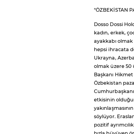
"ÖZBEKİSTAN PA
Dosso Dossi Hold
kadın, erkek, çoc
ayakkabı olmak 
hepsi ihracata d
Ukrayna, Azerba
olmak üzere 50 
Başkanı Hikmet 
Özbekistan pazar
Cumhurbaşkanı Şe
etkisinin olduğu
yakınlaşmasının 
söylüyor. Eraslan
pozitif ayrımcıl
hızla büyüyen ön