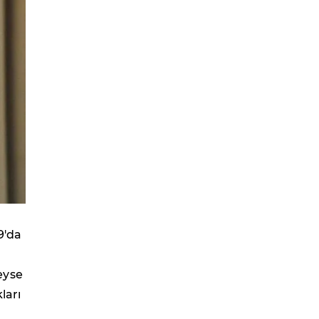
9'da
eyse
ları