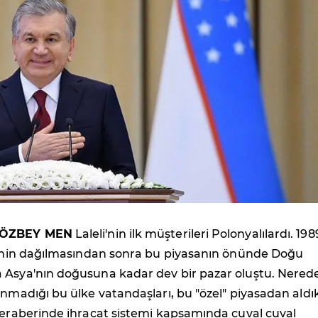
 ÖZBEY MEN
Laleli'nin ilk müşterileri Polonyalılardı. 198
ği'nin dağılmasından sonra bu piyasanın önünde Doğu
 Asya'nın doğusuna kadar dev bir pazar oluştu. Nered
unmadığı bu ülke vatandaşları, bu "özel" piyasadan aldık
beraberinde ihracat sistemi kapsamında çuval çuval