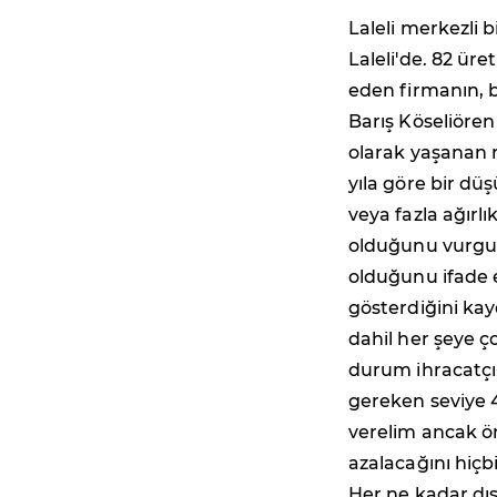
Laleli merkezli b
Laleli'de. 82 üre
eden firmanın, 
Barış Köseliöre
olarak yaşanan 
yıla göre bir dü
veya fazla ağırl
olduğunu vurgul
olduğunu ifade 
gösterdiğini kay
dahil her şeye ço
durum ihracatçı 
gereken seviye 4
verelim ancak ö
azalacağını hiç
Her ne kadar dış