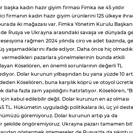
ir başka kadın hazır giyim firması Fimka ise 45 yıldır
tici firmanın kadın hazır giyim ürünlerini 125 ülkeye ihra
burada iki mağazası var. Fimka Yönetim Kurulu Başkan
n de Rusya ve Ukrayna arasındaki savaşa ve dünyada g
resesyona rağmen 2024 yılında ciro ve adet bazında, g
şüş yaşamadıklarını ifade ediyor. Daha önce hiç olmadıkl
ık vermedikleri pazarlara yönelmelerinin bunda etkili
ayan Köseliören, en önemli sorunlarının değerli TL
ediyor. Dolar kurunun yılbaşından bu yana yüzde 10 art
deden Köseliören, buna karşılık köprü ve otoyol ücretle
k daha fazla zam yapıldığını hatırlatıyor. Köseliören, "
için kabul edilebilir değil. Dolar kurunun en az olması
5 TL. Hükümetin uyguladığı politikalara iki, üç yıl dest
nümüzü göremiyoruz. Dolar kurunun artıp ya da
bir şekilde öngöremiyoruz. Ukrayna pazarı tamamen bitt
arıdan göstermek istemeseler de Rusya'da da sıkıntı v