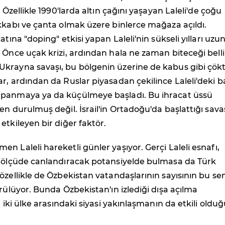
. Özellikle 1990'larda altın çağını yaşayan Laleli'de çoğu
kkabı ve çanta olmak üzere binlerce mağaza açıldı.
atına "doping" etkisi yapan Laleli'nin sükseli yılları uzu
 Önce uçak krizi, ardından hala ne zaman biteceği belli
krayna savaşı, bu bölgenin üzerine de kabus gibi çökt
r, ardından da Ruslar piyasadan çekilince Laleli'deki b
panmaya ya da küçülmeye başladı. Bu ihracat üssü
en durulmuş değil. İsrail'in Ortadoğu'da başlattığı sava
etkileyen bir diğer faktör.
n Laleli hareketli günler yaşıyor. Gerçi Laleli esnafı,
n ölçüde canlandıracak potansiyelde bulmasa da Türk
özellikle de Özbekistan vatandaşlarının sayısının bu s
örülüyor. Bunda Özbekistan'ın izlediği dışa açılma
e iki ülke arasındaki siyasi yakınlaşmanın da etkili oldu