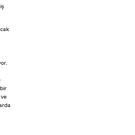
iş
acak
or.
e
bir
 ve
larda