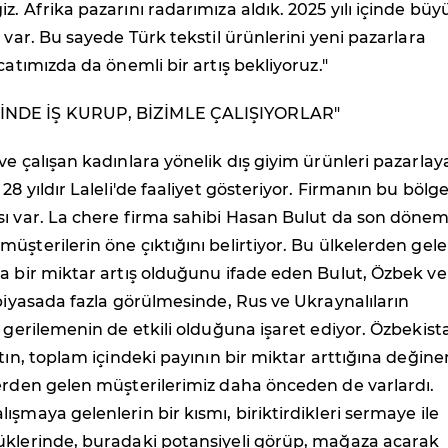
z. Afrika pazarını radarımıza aldık. 2025 yılı içinde büy
z var. Bu sayede Türk tekstil ürünlerini yeni pazarlara
catımızda da önemli bir artış bekliyoruz."
NDE İŞ KURUP, BİZİMLE ÇALIŞIYORLAR"
ve çalışan kadınlara yönelik dış giyim ürünleri pazarlay
28 yıldır Laleli'de faaliyet gösteriyor. Firmanın bu bölg
sı var. La chere firma sahibi Hasan Bulut da son döne
üşterilerin öne çıktığını belirtiyor. Bu ülkelerden gel
a bir miktar artış olduğunu ifade eden Bulut, Özbek ve
 piyasada fazla görülmesinde, Rus ve Ukraynalıların
i gerilemenin de etkili olduğuna işaret ediyor. Özbekist
atın, toplam içindeki payının bir miktar arttığına değine
erden gelen müşterilerimiz daha önceden de varlardı.
ışmaya gelenlerin bir kısmı, biriktirdikleri sermaye ile
üklerinde, buradaki potansiyeli görüp, mağaza açarak