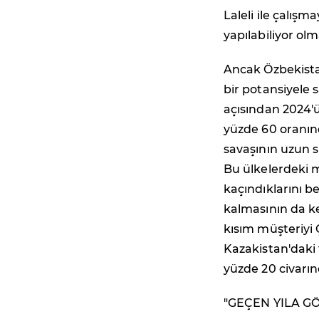
Laleli ile çalışma
yapılabiliyor olm
Ancak Özbekistan
bir potansiyele 
açısından 2024'ü
yüzde 60 oranı
savaşının uzun s
Bu ülkelerdeki m
kaçındıklarını b
kalmasının da ke
kısım müşteriyi Ç
Kazakistan'daki 
yüzde 20 civarın
"GEÇEN YILA G