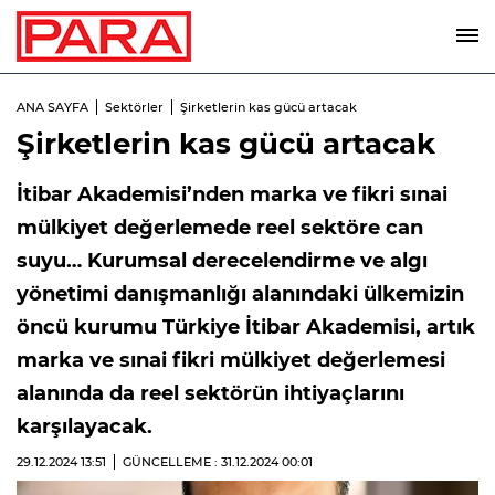
ANA SAYFA
Sektörler
Şirketlerin kas gücü artacak
Şirketlerin kas gücü artacak
İtibar Akademisi’nden marka ve fikri sınai
mülkiyet değerlemede reel sektöre can
suyu… Kurumsal derecelendirme ve algı
yönetimi danışmanlığı alanındaki ülkemizin
öncü kurumu Türkiye İtibar Akademisi, artık
marka ve sınai fikri mülkiyet değerlemesi
alanında da reel sektörün ihtiyaçlarını
karşılayacak.
29.12.2024
13:51
GÜNCELLEME : 31.12.2024
00:01