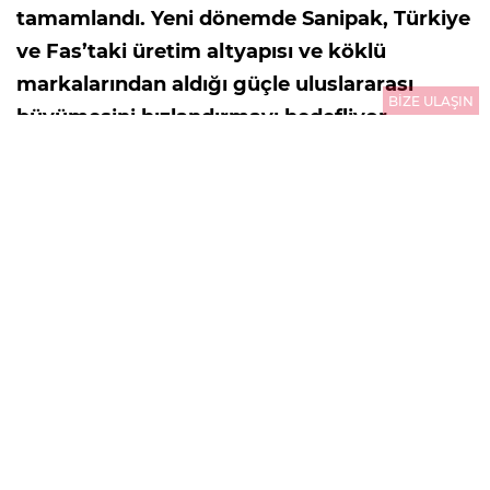
tamamlandı. Yeni dönemde Sanipak, Türkiye
ve Fas’taki üretim altyapısı ve köklü
markalarından aldığı güçle uluslararası
BİZE ULAŞIN
büyümesini hızlandırmayı hedefliyor.
03.08.2026
10:01
GÜNCELLEME : 03.08.2026
10:01
Sanipak, Arch Peninsula bünyesine katılmasına
ilişkin sürecin, gerekli tüm düzenleyici kurum
onaylarının alınmasıyla tamamlandığını duyurdu.