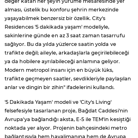
değer katan her şeyin yürüme mesafesinde yer
alması, üstelik bu konforu şehrin merkezinde
yaşayabilmek benzersiz bir özellik. City's
Residences '5 dakikada yaşam' modeliyle,
sakinlerine günde en az 3 saat zaman tasarrufu
sağlıyor. Bu da yılda yüzlerce saatin yolda ve
trafikte değil; aileyle, arkadaşlarla geçirilebileceği
ya da hobilere ayrılabileceği anlamına geliyor.
Modern metropol insanı için en büyük lüks,
trafikte geçmeyen saatler, sevdikleriyle paylaşılan
anlar ve dingin bir zihin" ifadelerini kullandı.
'5 Dakikada Yaşam' modeli ve 'City's Living'
felsefesiyle tasarlanan proje, Bağdat Caddesi'nin
Avrupa'ya bağlandığı aksta, E-5 ile TEM'in kesiştiği
noktada yer alıyor. Projenin bahçesindeki metro
bağlantısıyla hem havalimanına hem de Avrupa