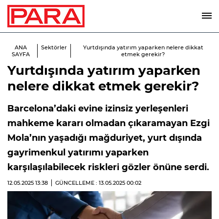
ANA
Sektörler
Yurtdışında yatırım yaparken nelere dikkat
SAYFA
etmek gerekir?
Yurtdışında yatırım yaparken
nelere dikkat etmek gerekir?
Barcelona’daki evine izinsiz yerleşenleri
mahkeme kararı olmadan çıkaramayan Ezgi
Mola’nın yaşadığı mağduriyet, yurt dışında
gayrimenkul yatırımı yaparken
karşılaşılabilecek riskleri gözler önüne serdi.
12.05.2025
13:38
GÜNCELLEME : 13.05.2025
00:02