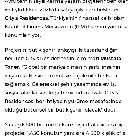
Avrupa'nın sayılı karma yaşam projelerinden olan
ve Eylül-Ekim 2026'da satışa çıkması beklenen
City's Residences
, Türkiye'nin finansal kalbi olan
İstanbul Finans Merkezi'nin (İFM) hemen yanında
konumlanıyor.
Projenin 'butik şehir' anlayışı ile tasarlandığını
belirten City's Residences'ın iç mimarı
Mustafa
Toner
, "Global bir marka olmanın şartı, insanın
yaşam kalitesine somut ve ölçülebilir bir katkı
sağlamak. Geleneksel şehir yaşamında ev, iş,
sosyal alanlar ve doğa birbirinden uzak. City's
Residences, her ihtiyacın yürüme mesafesinde
olduğu bütünsel bir butik şehir' olacak" dedi.
Yaklaşık 500 bin metrekare inşaat alanına sahip
projede; 1.450 konutun yanı sıra 4.500 kişilik ofis