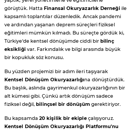
yaptık, yerel yönetimlerle ve eğitimcilerle
görüştük. Hatta
Finansal Okuryazarlık Derneği
ile
kapsamlı toplantılar düzenledik. Ancak pandemi
ve ardından yaşanan deprem süreçleri fiziksel
eğitimleri mümkün kılmadı. Bu süreçte gördük ki,
Türkiye'de kentsel dönüşümde ciddi bir
bilinç
eksikliği
var. Farkındalık ve bilgi arasında büyük
bir kopukluk söz konusu.
Bu yüzden projemizi bir adım ileri taşıyarak
Kentsel Dönüşüm Okuryazarlığı
na dönüştürdük.
Bu başlık, aslında gayrimenkul okuryazarlığının bir
alt kümesi gibi. Çünkü artık dönüşüm sadece
fiziksel değil,
bilinçsel bir dönüşüm
gerektiriyor.
Bu kapsamda
20 kişilik bir ekiple
çalışıyoruz.
Kentsel Dönüşüm Okuryazarlığı Platformu'nu