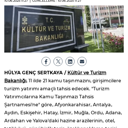
10.06.2025
11:27
GÜNCELLEME : 10.06.2025
11:27
HÜLYA GENÇ SERTKAYA /
Kültür ve Turizm
Bakanlığı
, 11 ilde 21 kamu taşınmazını, girişimcilere
turizm yatırımı amaçlı tahsis edecek. "Turizm
Yatırımcılarına Kamu Taşınmazı Tahsis
Şartnamesi'ne" göre, Afyonkarahisar, Antalya,
Aydın, Eskişehir, Hatay, İzmir, Muğla, Ordu, Adana,
Ardahan ve Yalova'daki hazine arazilerinin, otel,