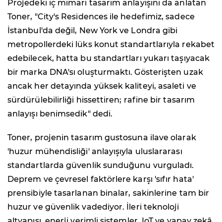
Projedeki iç mimari tasarım anlayışını da anlatan
Toner, "City's Residences ile hedefimiz, sadece
İstanbul'da değil, New York ve Londra gibi
metropollerdeki lüks konut standartlarıyla rekabet
edebilecek, hatta bu standartları yukarı taşıyacak
bir marka DNA'sı oluşturmaktı. Gösterişten uzak
ancak her detayında yüksek kaliteyi, asaleti ve
sürdürülebilirliği hissettiren; rafine bir tasarım
anlayışı benimsedik" dedi.
Toner, projenin tasarım gustosuna ilave olarak
'huzur mühendisliği' anlayışıyla uluslararası
standartlarda güvenlik sunduğunu vurguladı.
Deprem ve çevresel faktörlere karşı 'sıfır hata'
prensibiyle tasarlanan binalar, sakinlerine tam bir
huzur ve güvenlik vadediyor. İleri teknoloji
altyapısı, enerji verimli sistemler, IoT ve yapay zekâ