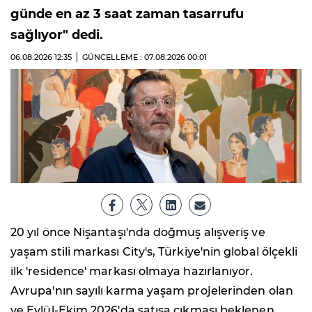
günde en az 3 saat zaman tasarrufu
sağlıyor" dedi.
06.08.2026
12:35
GÜNCELLEME : 07.08.2026
00:01
20 yıl önce Nişantaşı'nda doğmuş alışveriş ve
yaşam stili markası City's, Türkiye'nin global ölçekli
ilk 'residence' markası olmaya hazırlanıyor.
Avrupa'nın sayılı karma yaşam projelerinden olan
ve Eylül-Ekim 2026'da satışa çıkması beklenen