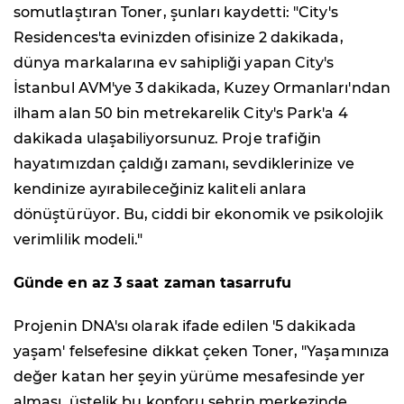
somutlaştıran Toner, şunları kaydetti: "City's
Residences'ta evinizden ofisinize 2 dakikada,
dünya markalarına ev sahipliği yapan City's
İstanbul AVM'ye 3 dakikada, Kuzey Ormanları'ndan
ilham alan 50 bin metrekarelik City's Park'a 4
dakikada ulaşabiliyorsunuz. Proje trafiğin
hayatımızdan çaldığı zamanı, sevdiklerinize ve
kendinize ayırabileceğiniz kaliteli anlara
dönüştürüyor. Bu, ciddi bir ekonomik ve psikolojik
verimlilik modeli."
Günde en az 3 saat zaman tasarrufu
Projenin DNA'sı olarak ifade edilen '5 dakikada
yaşam' felsefesine dikkat çeken Toner, "Yaşamınıza
değer katan her şeyin yürüme mesafesinde yer
alması, üstelik bu konforu şehrin merkezinde