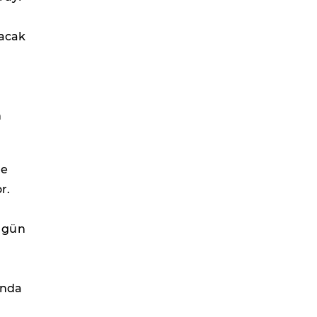
lacak
n
ge
r.
n gün
anda