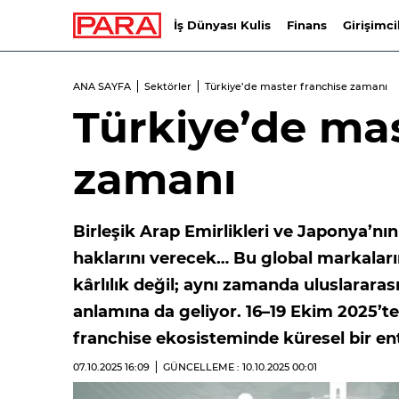
İş Dünyası Kulis
Finans
Girişimci
ANA SAYFA
Sektörler
Türkiye’de master franchise zamanı
Türkiye’de mas
zamanı
Birleşik Arap Emirlikleri ve Japonya’nın
haklarını verecek… Bu global markaların
kârlılık değil; aynı zamanda uluslarara
anlamına da geliyor. 16–19 Ekim 2025’t
franchise ekosisteminde küresel bir e
07.10.2025
16:09
GÜNCELLEME : 10.10.2025
00:01