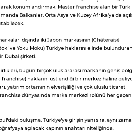
olarak konumlandırmak. Master franchise alan bir Türk
zamanda Balkanlar, Orta Asya ve Kuzey Afrika'ya da açı
utabilecek.
markaları dışında iki Japon markasının (Châteraisé
ki ve Yoku Moku) Türkiye haklarını elinde bulundura
r Dubai şirketi.
irlikleri, bugün birçok uluslararası markanın geniş böl
 franchise) haklarını üstlendiği bir merkez haline geliyo
arı, yatırım ortamının elverişliliği ve çok uluslu ticaret
franchise dünyasında marka merkezi rolünü her geçe
nbul'daki buluşma, Türkiye'ye girişin yanı sıra, aynı zam
oğrafyaya açılacak kapının anahtarı niteliğinde.