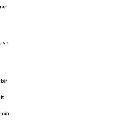
üne
e ve
 bir
lt
anın