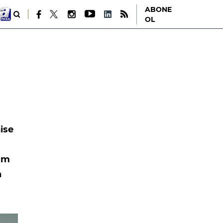
ABONE
OL
hise
num
n