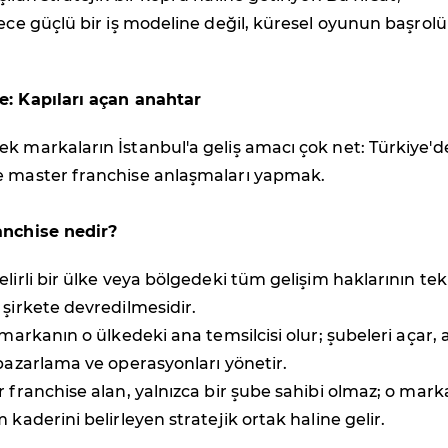
dece güçlü bir iş modeline değil, küresel oyunun başrol
e: Kapıları açan anahtar
k markaların İstanbul'a geliş amacı çok net: Türkiye'd
e master franchise anlaşmaları yapmak.
anchise nedir?
elirli bir ülke veya bölgedeki tüm gelişim haklarının tek
 şirkete devredilmesidir.
 markanın o ülkedeki ana temsilcisi olur; şubeleri açar, a
 pazarlama ve operasyonları yönetir.
r franchise alan, yalnızca bir şube sahibi olmaz; o mark
 kaderini belirleyen stratejik ortak haline gelir.