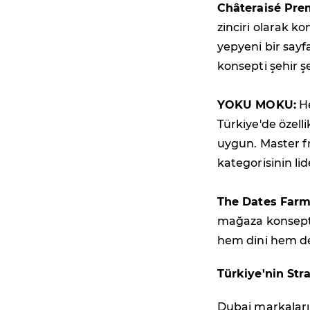
Châteraisé Pre
zinciri olarak k
yepyeni bir sayfa
konsepti şehir ş
YOKU MOKU:
He
Türkiye'de özelli
uygun. Master f
kategorisinin lide
The Dates Farm
mağaza konseptiy
hem dini hem de 
Türkiye'nin St
Dubai markaları