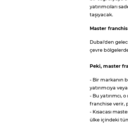
yatırımcıları sa
taşıyacak.
Master franchis
Dubai'den gelece
çevre bölgelerd
Peki, master fr
- Bir markanın b
yatırımcıya veya
- Bu yatırımcı, o
franchise verir,
- Kısacası maste
ülke içindeki tüm