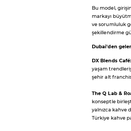
Bu model, girişi
markayı büyütme 
ve sorumluluk ge
şekillendirme gü
Dubai'den gele
DX Blends Café
yaşam trendleriy
şehir alt franch
The Q Lab & Ro
konseptle birleş
yalnızca kahve de
Türkiye kahve p