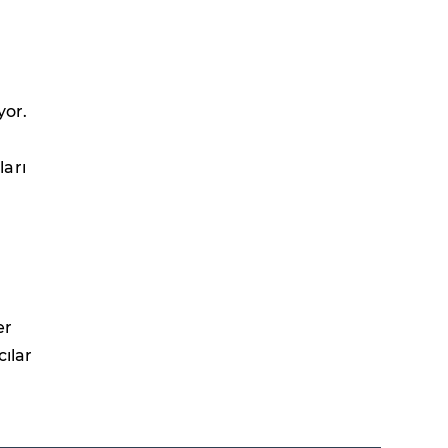
yor.
ları
r
er
ılar