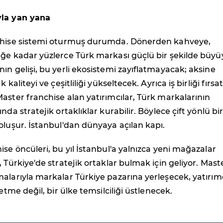
yla yan yana
chise sistemi oturmuş durumda. Dönerden kahveye,
ğe kadar yüzlerce Türk markası güçlü bir şekilde büyü
ın gelişi, bu yerli ekosistemi zayıflatmayacak; aksine
 kaliteyi ve çeşitliliği yükseltecek. Ayrıca iş birliği fırsat
aster franchise alan yatırımcılar, Türk markalarının
nda stratejik ortaklıklar kurabilir. Böylece çift yönlü bi
oluşur. İstanbul'dan dünyaya açılan kapı.
ise öncüleri, bu yıl İstanbul'a yalnızca yeni mağazalar
, Türkiye'de stratejik ortaklar bulmak için geliyor. Mast
alarıyla markalar Türkiye pazarına yerleşecek, yatırımc
letme değil, bir ülke temsilciliği üstlenecek.