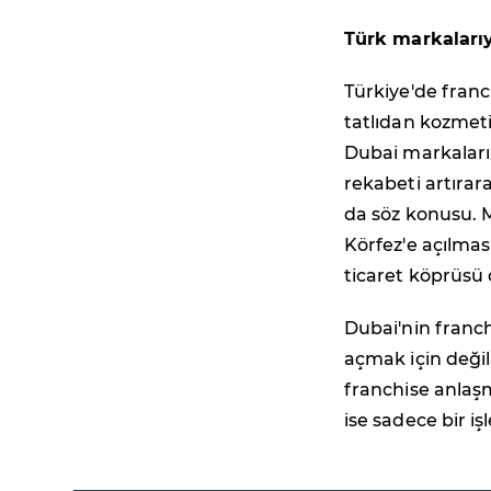
Türk markaları
Türkiye'de fran
tatlıdan kozmeti
Dubai markaların
rekabeti artırarak
da söz konusu. M
Körfez'e açılması
ticaret köprüsü 
Dubai'nin franch
açmak için değil
franchise anlaşm
ise sadece bir iş