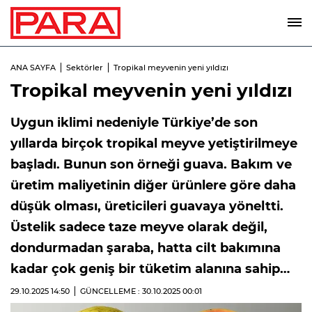
ANA SAYFA
Sektörler
Tropikal meyvenin yeni yıldızı
Tropikal meyvenin yeni yıldızı
Uygun iklimi nedeniyle Türkiye’de son
yıllarda birçok tropikal meyve yetiştirilmeye
başladı. Bunun son örneği guava. Bakım ve
üretim maliyetinin diğer ürünlere göre daha
düşük olması, üreticileri guavaya yöneltti.
Üstelik sadece taze meyve olarak değil,
dondurmadan şaraba, hatta cilt bakımına
kadar çok geniş bir tüketim alanına sahip…
29.10.2025
14:50
GÜNCELLEME : 30.10.2025
00:01