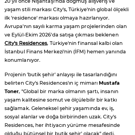
20 yıl önce Nişantaşı'nda doğmuş alışveriş ve
yaşam stili markası City's, Türkiye'nin global ölçekli
ilk 'residence' markası olmaya hazırlanıyor.
Avrupa'nın sayılı karma yaşam projelerinden olan
ve Eylül-Ekim 2026'da satışa çıkması beklenen
City's Residences
, Türkiye'nin finansal kalbi olan
İstanbul Finans Merkezi'nin (İFM) hemen yanında
konumlanıyor.
Projenin 'butik şehir' anlayışı ile tasarlandığını
belirten City's Residences'ın iç mimarı
Mustafa
Toner
, "Global bir marka olmanın şartı, insanın
yaşam kalitesine somut ve ölçülebilir bir katkı
sağlamak. Geleneksel şehir yaşamında ev, iş,
sosyal alanlar ve doğa birbirinden uzak. City's
Residences, her ihtiyacın yürüme mesafesinde
olduğu bütünsel bir butik şehir' olacak" dedi.