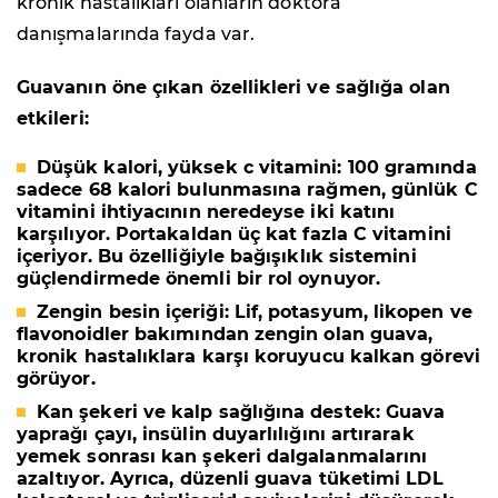
kronik hastalıkları olanların doktora
danışmalarında fayda var.
Guavanın öne çıkan özellikleri ve sağlığa olan
etkileri:
Düşük kalori, yüksek c vitamini:
100 gramında
sadece 68 kalori bulunmasına rağmen, günlük C
vitamini ihtiyacının neredeyse iki katını
karşılıyor. Portakaldan üç kat fazla C vitamini
içeriyor. Bu özelliğiyle bağışıklık sistemini
güçlendirmede önemli bir rol oynuyor.
Zengin besin içeriği:
Lif, potasyum, likopen ve
flavonoidler bakımından zengin olan guava,
kronik hastalıklara karşı koruyucu kalkan görevi
görüyor.
Kan şekeri ve kalp sağlığına destek:
Guava
yaprağı çayı, insülin duyarlılığını artırarak
yemek sonrası kan şekeri dalgalanmalarını
azaltıyor. Ayrıca, düzenli guava tüketimi LDL