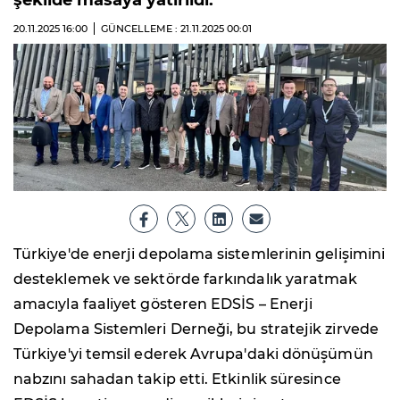
şekilde masaya yatırıldı.
20.11.2025
16:00
GÜNCELLEME : 21.11.2025
00:01
Türkiye'de enerji depolama sistemlerinin gelişimini
desteklemek ve sektörde farkındalık yaratmak
amacıyla faaliyet gösteren EDSİS – Enerji
Depolama Sistemleri Derneği, bu stratejik zirvede
Türkiye'yi temsil ederek Avrupa'daki dönüşümün
nabzını sahadan takip etti. Etkinlik süresince