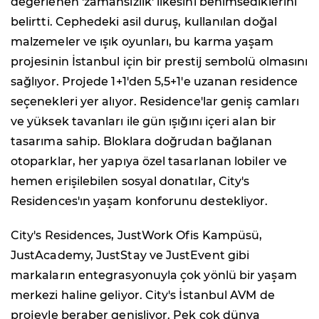
değerlenen 'zamansızlık' ilkesini benimsediklerini
belirtti. Cephedeki asil duruş, kullanılan doğal
malzemeler ve ışık oyunları, bu karma yaşam
projesinin İstanbul için bir prestij sembolü olmasını
sağlıyor. Projede 1+1'den 5,5+1'e uzanan residence
seçenekleri yer alıyor. Residence'lar geniş camları
ve yüksek tavanları ile gün ışığını içeri alan bir
tasarıma sahip. Bloklara doğrudan bağlanan
otoparklar, her yapıya özel tasarlanan lobiler ve
hemen erişilebilen sosyal donatılar, City's
Residences'ın yaşam konforunu destekliyor.
City's Residences, JustWork Ofis Kampüsü,
JustAcademy, JustStay ve JustEvent gibi
markaların entegrasyonuyla çok yönlü bir yaşam
merkezi haline geliyor. City's İstanbul AVM de
projeyle beraber genişliyor. Pek çok dünya