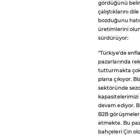
gördüğünü belirt
çalıştıklarını di
bozduğunu hatır
üretimlerini olu
sürdürüyor:
"Türkiye'de enf
pazarlarında rek
tutturmakta çok 
plana çıkıyor. B
sektöründe sezon
kapasitelerimizi
devam ediyor. Bu
B2B görüşmeler 
etmekte. Bu paza
bahçeleri Çin ol