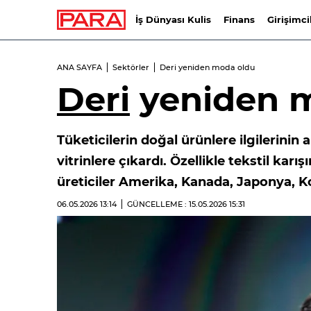
İş Dünyası Kulis
Finans
Girişimci
ANA SAYFA
Sektörler
Deri yeniden moda oldu
Deri
yeniden 
Tüketicilerin doğal ürünlere ilgilerinin
vitrinlere çıkardı. Özellikle tekstil kar
üreticiler Amerika, Kanada, Japonya, Ko
06.05.2026
13:14
GÜNCELLEME : 15.05.2026
15:31