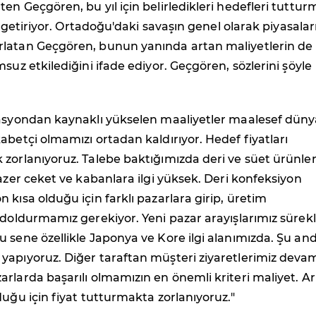
en Geçgören, bu yıl için belirledikleri hedefleri tuttu
le getiriyor. Ortadoğu'daki savaşın genel olarak piyasalar
latan Geçgören, bunun yanında artan maliyetlerin de
msuz etkilediğini ifade ediyor. Geçgören, sözlerini şöyle
lasyondan kaynaklı yükselen maaliyetler maalesef düny
abetçi olmamızı ortadan kaldırıyor. Hedef fiyatları
zorlanıyoruz. Talebe baktığımızda deri ve süet ürünle
lazer ceket ve kabanlara ilgi yüksek. Deri konfeksiyon
 kısa olduğu için farklı pazarlara girip, üretim
 doldurmamız gerekiyor. Yeni pazar arayışlarımız sürekl
 sene özellikle Japonya ve Kore ilgi alanımızda. Şu an
yapıyoruz. Diğer taraftan müşteri ziyaretlerimiz deva
rlarda başarılı olmamızın en önemli kriteri maliyet. A
duğu için fiyat tutturmakta zorlanıyoruz."