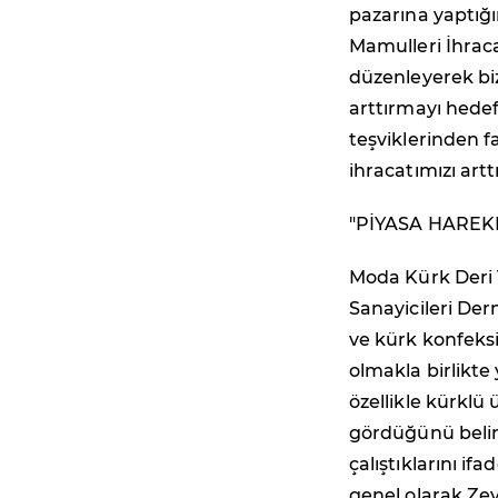
pazarına yaptığı
Mamulleri İhracat
düzenleyerek bizi
arttırmayı hedef
teşviklerinden 
ihracatımızı artt
"PİYASA HAREK
Moda Kürk Deri 
Sanayicileri De
ve kürk konfeks
olmakla birlikte 
özellikle kürklü
gördüğünü belirt
çalıştıklarını if
genel olarak Ze