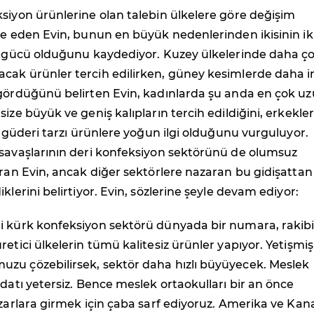
siyon ürünlerine olan talebin ülkelere göre değişim
de eden Evin, bunun en büyük nedenlerinden ikisinin ik
ım gücü olduğunu kaydediyor. Kuzey ülkelerinde daha ç
cak ürünler tercih edilirken, güney kesimlerde daha i
 gördüğünü belirten Evin, kadınlarda şu anda en çok u
size büyük ve geniş kalıpların tercih edildiğini, erkekle
et güderi tarzı ürünlere yoğun ilgi olduğunu vurguluyor.
 savaşlarının deri konfeksiyon sektörünü de olumsuz
aran Evin, ancak diğer sektörlere nazaran bu gidişattan
klerini belirtiyor. Evin, sözlerine şeyle devam ediyor:
i kürk konfeksiyon sektörü dünyada bir numara, rakib
retici ülkelerin tümü kalitesiz ürünler yapıyor. Yetişmiş
zu çözebilirsek, sektör daha hızlı büyüyecek. Meslek
edatı yetersiz. Bence meslek ortaokulları bir an önce
azarlara girmek için çaba sarf ediyoruz. Amerika ve Ka