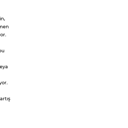
in,
ğmen
or.
bu
veya
yor.
artış