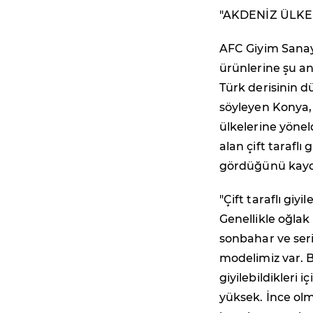
"AKDENİZ ÜLKE
AFC Giyim Sanayi
ürünlerine şu a
Türk derisinin 
söyleyen Konya, 
ülkelerine yönel
alan çift tarafl
gördüğünü kayde
"Çift taraflı gi
Genellikle oğlak 
sonbahar ve seri
modelimiz var. 
giyilebildikleri
yüksek. İnce olma