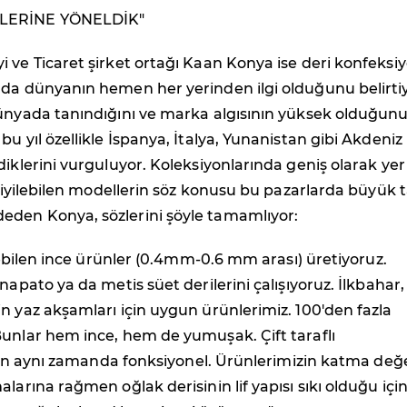
LERİNE YÖNELDİK"
 ve Ticaret şirket ortağı Kaan Konya ise deri konfeksi
nda dünyanın hemen her yerinden ilgi olduğunu belirtiy
dünyada tanındığını ve marka algısının yüksek olduğun
bu yıl özellikle İspanya, İtalya, Yunanistan gibi Akdeniz
diklerini vurguluyor. Koleksiyonlarında geniş olarak yer
ı giyilebilen modellerin söz konusu bu pazarlarda büyük 
den Konya, sözlerini şöyle tamamlıyor:
yilebilen ince ürünler (0.4mm-0.6 mm arası) üretiyoruz.
napato ya da metis süet derilerini çalışıyoruz. İlkbahar,
n yaz akşamları için uygun ürünlerimiz. 100'den fazla
Bunlar hem ince, hem de yumuşak. Çift taraflı
 için aynı zamanda fonksiyonel. Ürünlerimizin katma değ
larına rağmen oğlak derisinin lif yapısı sıkı olduğu içi