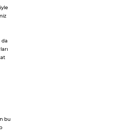
iyle
miz
ı da
ları
kat
an bu
p