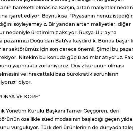
anın hareketli olmasına karşın, artan maliyetler neden
ına işaret ediyor. Boynukısa, "Piyasanın henüz istediği
ığını söyleyemeyiz. Bir yandan artan maliyetler, diğer
r nedeniyle üretimimiz aksıyor. Rusya-Ukrayna
 pazarımızı Doğu'dan Batı'ya kaydırdık. Bunda başarıl
rlar sektörümüz için son derece önemli. Şimdi bu pazar
kiyor. Nitekim bu konuda güçlü adımlar atıyoruz. Fa
 bunu yapmakta zorlanıyoruz. Döviz kurunun olması
elmesini ve ihracattaki bazı bürokratik sorunların
iyoruz" diyor.
PONYA VE KORE"
ik Yönetim Kurulu Başkanı Tamer Geçgören, deri
törünün özellikle süed modasının başladığı geçen yıld
ğunu vurguluyor. Türk deri ürünlerinin de dünyada tale