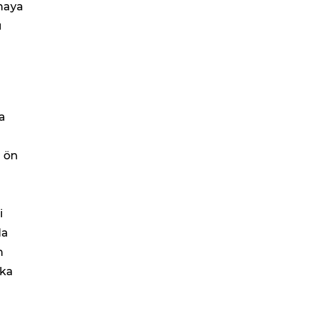
rmaya
ı
a
r ön
i
da
m
rka