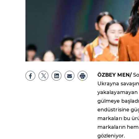
ÖZBEY MEN/
So
Ukrayna savaşın
yakalayamaya
gülmeye başladı
endüstrisine gü
markaları bu ür
markaların hem d
gözleniyor.