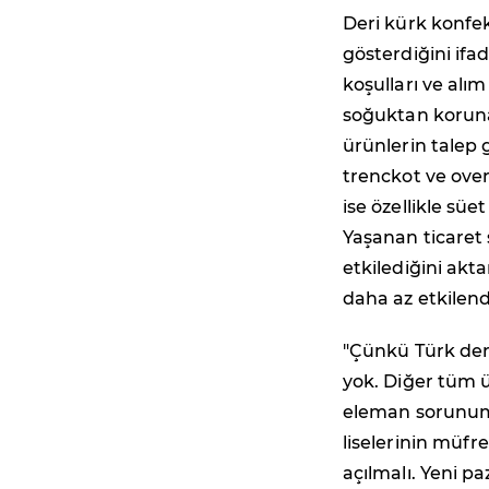
Deri kürk konfek
gösterdiğini ifa
koşulları ve al
soğuktan koruna
ürünlerin talep
trenckot ve over
ise özellikle sü
Yaşanan ticaret
etkilediğini akt
daha az etkilendi
"Çünkü Türk der
yok. Diğer tüm ü
eleman sorunumu
liselerinin müfr
açılmalı. Yeni p