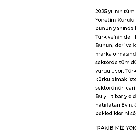
2025 yılının tüm 
Yönetim Kurulu B
bunun yanında R
Türkiye'nin deri 
Bunun, deri ve 
marka olmasında
sektörde tüm dü
vurguluyor. Türk
kürkü almak iste
sektörünün cari 
Bu yıl itibariy
hatırlatan Evin,
beklediklerini sö
"RAKİBİMİZ YOK