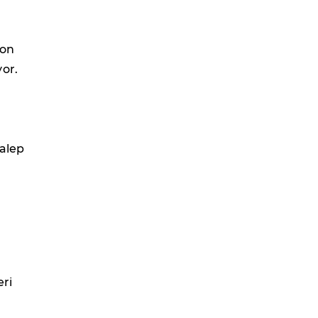
yon
or.
u
talep
eri
n