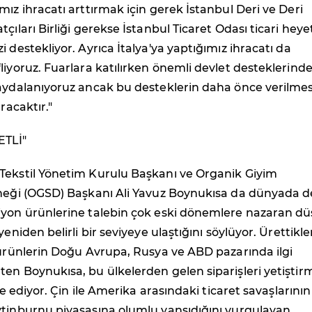
mız ihracatı arttırmak için gerek İstanbul Deri ve Deri
çıları Birliği gerekse İstanbul Ticaret Odası ticari heye
 destekliyor. Ayrıca İtalya'ya yaptığımız ihracatı da
liyoruz. Fuarlara katılırken önemli devlet desteklerinde
faydalanıyoruz ancak bu desteklerin daha önce verilmes
ıracaktır."
ETLİ"
Tekstil Yönetim Kurulu Başkanı ve Organik Giyim
rneği (OGSD) Başkanı Ali Yavuz Boynukısa da dünyada d
iyon ürünlerine talebin çok eski dönemlere nazaran d
yeniden belirli bir seviyeye ulaştığını söylüyor. Ürettikle
 ürünlerin Doğu Avrupa, Rusya ve ABD pazarında ilgi
en Boynukısa, bu ülkelerden gelen siparişleri yetişti
ade ediyor. Çin ile Amerika arasındaki ticaret savaşlarının
ytinburnu piyasasına olumlu yansıdığını vurgulayan