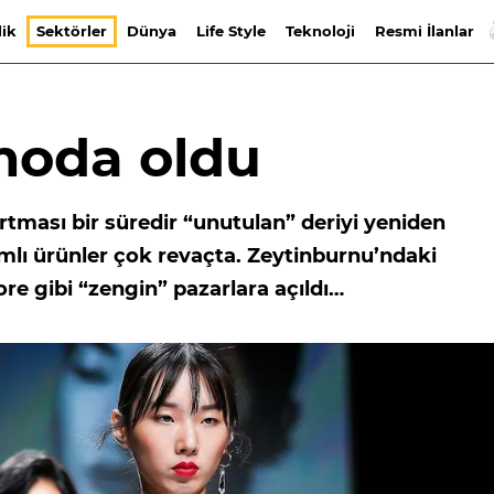
lik
Sektörler
Dünya
Life Style
Teknoloji
Resmi İlanlar
moda oldu
 artması bir süredir “unutulan” deriyi yeniden
ışımlı ürünler çok revaçta. Zeytinburnu’ndaki
re gibi “zengin” pazarlara açıldı…