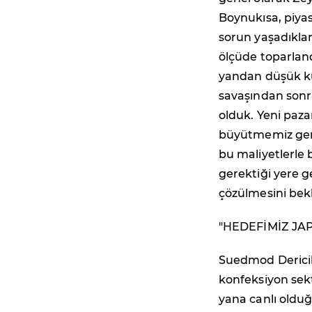
Boynukısa, piyas
sorun yaşadıklar
ölçüde toparland
yandan düşük ku
savaşından sonra
olduk. Yeni paza
büyütmemiz gere
bu maliyetlerle
gerektiği yere g
çözülmesini bekl
"HEDEFİMİZ JA
Suedmod Dericil
konfeksiyon sek
yana canlı oldu